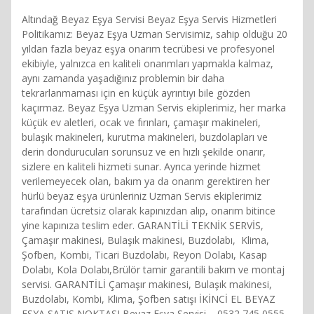
Altındağ Beyaz Eşya Servisi Beyaz Eşya Servis Hizmetleri
Politikamız: Beyaz Eşya Uzman Servisimiz, sahip olduğu 20
yıldan fazla beyaz eşya onarım tecrübesi ve profesyonel
ekibiyle, yalnızca en kaliteli onarımları yapmakla kalmaz,
aynı zamanda yaşadığınız problemin bir daha
tekrarlanmaması için en küçük ayrıntıyı bile gözden
kaçırmaz. Beyaz Eşya Uzman Servis ekiplerimiz, her marka
küçük ev aletleri, ocak ve fırınları, çamaşır makineleri,
bulaşık makineleri, kurutma makineleri, buzdolapları ve
derin dondurucuları sorunsuz ve en hızlı şekilde onarır,
sizlere en kaliteli hizmeti sunar. Ayrıca yerinde hizmet
verilemeyecek olan, bakım ya da onarım gerektiren her
hürlü beyaz eşya ürünleriniz Uzman Servis ekiplerimiz
tarafından ücretsiz olarak kapınızdan alıp, onarım bitince
yine kapınıza teslim eder. GARANTİLİ TEKNİK SERVİS,
Çamaşır makinesi, Bulaşık makinesi, Buzdolabı, Klima,
Şofben, Kombi, Ticari Buzdolabı, Reyon Dolabı, Kasap
Dolabı, Kola Dolabı,Brülör tamir garantili bakım ve montaj
servisi. GARANTİLİ Çamaşır makinesi, Bulaşık makinesi,
Buzdolabı, Kombi, Klima, Şofben satışı İKİNCİ EL BEYAZ
EŞYA SATIŞ NOKTASI Beyaz Eşya Servisi – 0532 745 0555