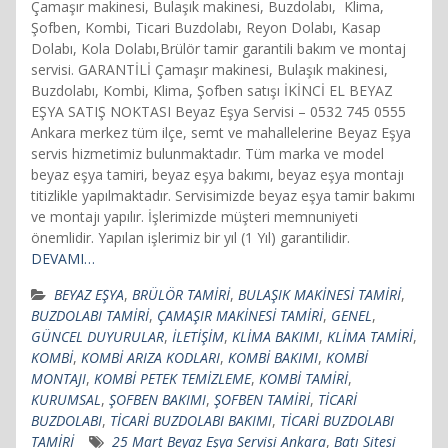
Çamaşır makinesi, Bulaşık makinesi, Buzdolabı, Klima,
Şofben, Kombi, Ticari Buzdolabı, Reyon Dolabı, Kasap
Dolabı, Kola Dolabı,Brülör tamir garantili bakım ve montaj
servisi. GARANTİLİ Çamaşır makinesi, Bulaşık makinesi,
Buzdolabı, Kombi, Klima, Şofben satışı İKİNCİ EL BEYAZ
EŞYA SATIŞ NOKTASI Beyaz Eşya Servisi – 0532 745 0555
Ankara merkez tüm ilçe, semt ve mahallelerine Beyaz Eşya
servis hizmetimiz bulunmaktadır. Tüm marka ve model
beyaz eşya tamiri, beyaz eşya bakımı, beyaz eşya montajı
titizlikle yapılmaktadır. Servisimizde beyaz eşya tamir bakımı
ve montajı yapılır. İşlerimizde müşteri memnuniyeti
önemlidir. Yapılan işlerimiz bir yıl (1 Yıl) garantilidir.
DEVAMI…
BEYAZ EŞYA
,
BRÜLÖR TAMİRİ
,
BULAŞIK MAKİNESİ TAMİRİ
,
BUZDOLABI TAMİRİ
,
ÇAMAŞIR MAKİNESİ TAMİRİ
,
GENEL
,
GÜNCEL DUYURULAR
,
İLETİŞİM
,
KLİMA BAKIMI
,
KLİMA TAMİRİ
,
KOMBİ
,
KOMBİ ARIZA KODLARI
,
KOMBİ BAKIMI
,
KOMBİ
MONTAJI
,
KOMBİ PETEK TEMİZLEME
,
KOMBİ TAMİRİ
,
KURUMSAL
,
ŞOFBEN BAKIMI
,
ŞOFBEN TAMİRİ
,
TİCARİ
BUZDOLABI
,
TİCARİ BUZDOLABI BAKIMI
,
TİCARİ BUZDOLABI
TAMİRİ
25 Mart Beyaz Eşya Servisi Ankara
,
Batı Sitesi