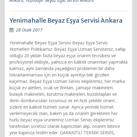
Ankara
,
Yeşilbayır Beyaz Eşya Servisi Ankara
Yenimahalle Beyaz Eşya Servisi Ankara
28 Ocak 2017
Yenimahalle Beyaz Eşya Servisi Beyaz Eşya Servis
Hizmetleri Politikamız: Beyaz Eşya Uzman Servisimiz, sahip
olduğu 20 yıldan fazla beyaz eşya onarım tecrübesi ve
profesyonel ekibiyle, yalnızca en kaliteli onarımları yapmakla
kalmaz, aynı zamanda yaşadığınız problemin bir daha
tekrarlanmaması için en küçük ayrıntıyı bile gözden
kaçırmaz. Beyaz Eşya Uzman Servis ekiplerimiz, her marka
küçük ev aletleri, ocak ve fırınları, çamaşır makineleri,
bulaşık makineleri, kurutma makineleri, buzdolapları ve
derin dondurucuları sorunsuz ve en hızlı şekilde onarır,
sizlere en kaliteli hizmeti sunar. Ayrıca yerinde hizmet
verilemeyecek olan, bakım ya da onarım gerektiren her
hürlü beyaz eşya ürünleriniz Uzman Servis ekiplerimiz
tarafından ücretsiz olarak kapınızdan alıp, onarım bitince
yine kapınıza teslim eder. GARANTİLİ TEKNİK SERVİS,