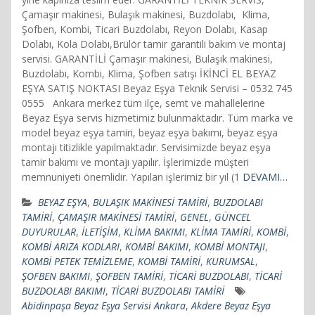
Çamaşır makinesi, Bulaşık makinesi, Buzdolabı, Klima,
Şofben, Kombi, Ticari Buzdolabı, Reyon Dolabı, Kasap
Dolabı, Kola Dolabı,Brülör tamir garantili bakım ve montaj
servisi. GARANTİLİ Çamaşır makinesi, Bulaşık makinesi,
Buzdolabı, Kombi, Klima, Şofben satışı İKİNCİ EL BEYAZ
EŞYA SATIŞ NOKTASI Beyaz Eşya Teknik Servisi – 0532 745
0555 Ankara merkez tüm ilçe, semt ve mahallelerine
Beyaz Eşya servis hizmetimiz bulunmaktadır. Tüm marka ve
model beyaz eşya tamiri, beyaz eşya bakımı, beyaz eşya
montajı titizlikle yapılmaktadır. Servisimizde beyaz eşya
tamir bakımı ve montajı yapılır. İşlerimizde müşteri
memnuniyeti önemlidir. Yapılan işlerimiz bir yıl (1
DEVAMI…
BEYAZ EŞYA
,
BULAŞIK MAKİNESİ TAMİRİ
,
BUZDOLABI
TAMİRİ
,
ÇAMAŞIR MAKİNESİ TAMİRİ
,
GENEL
,
GÜNCEL
DUYURULAR
,
İLETİŞİM
,
KLİMA BAKIMI
,
KLİMA TAMİRİ
,
KOMBİ
,
KOMBİ ARIZA KODLARI
,
KOMBİ BAKIMI
,
KOMBİ MONTAJI
,
KOMBİ PETEK TEMİZLEME
,
KOMBİ TAMİRİ
,
KURUMSAL
,
ŞOFBEN BAKIMI
,
ŞOFBEN TAMİRİ
,
TİCARİ BUZDOLABI
,
TİCARİ
BUZDOLABI BAKIMI
,
TİCARİ BUZDOLABI TAMİRİ
Abidinpaşa Beyaz Eşya Servisi Ankara
,
Akdere Beyaz Eşya