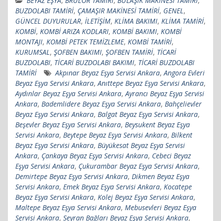
BEYAZ EŞYA
,
BRÜLÖR TAMİRİ
,
BULAŞIK MAKİNESİ TAMİRİ
,
BUZDOLABI TAMİRİ
,
ÇAMAŞIR MAKİNESİ TAMİRİ
,
GENEL
,
GÜNCEL DUYURULAR
,
İLETİŞİM
,
KLİMA BAKIMI
,
KLİMA TAMİRİ
,
KOMBİ
,
KOMBİ ARIZA KODLARI
,
KOMBİ BAKIMI
,
KOMBİ
MONTAJI
,
KOMBİ PETEK TEMİZLEME
,
KOMBİ TAMİRİ
,
KURUMSAL
,
ŞOFBEN BAKIMI
,
ŞOFBEN TAMİRİ
,
TİCARİ
BUZDOLABI
,
TİCARİ BUZDOLABI BAKIMI
,
TİCARİ BUZDOLABI
TAMİRİ
Akpınar Beyaz Eşya Servisi Ankara
,
Angora Evleri
Beyaz Eşya Servisi Ankara
,
Anıttepe Beyaz Eşya Servisi Ankara
,
Aydınlar Beyaz Eşya Servisi Ankara
,
Ayrancı Beyaz Eşya Servisi
Ankara
,
Bademlidere Beyaz Eşya Servisi Ankara
,
Bahçelievler
Beyaz Eşya Servisi Ankara
,
Balgat Beyaz Eşya Servisi Ankara
,
Beşevler Beyaz Eşya Servisi Ankara
,
Beysukent Beyaz Eşya
Servisi Ankara
,
Beytepe Beyaz Eşya Servisi Ankara
,
Bilkent
Beyaz Eşya Servisi Ankara
,
Büyükesat Beyaz Eşya Servisi
Ankara
,
Çankaya Beyaz Eşya Servisi Ankara
,
Cebeci Beyaz
Eşya Servisi Ankara
,
Çukurambar Beyaz Eşya Servisi Ankara
,
Demirtepe Beyaz Eşya Servisi Ankara
,
Dikmen Beyaz Eşya
Servisi Ankara
,
Emek Beyaz Eşya Servisi Ankara
,
Kocatepe
Beyaz Eşya Servisi Ankara
,
Kolej Beyaz Eşya Servisi Ankara
,
Maltepe Beyaz Eşya Servisi Ankara
,
Mebusevleri Beyaz Eşya
Servisi Ankara
,
Seyran Bağları Beyaz Eşya Servisi Ankara
,