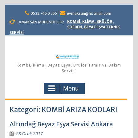
Skip
0532 745 0 555
evmaksan@hotmail.com
to
content
KOMBİ, KLİMA, BRÜLÖR,
EVMAKSAN MÜHENDİSLİK:
ŞOFBEN, BEYAZ EŞYA TEKNİK
SERVİSİ
Kombi, Klima, Beyaz Eşya, Brülör Tamir ve Bakım
Servisi
Menu
Kategori: KOMBİ ARIZA KODLARI
Altındağ Beyaz Eşya Servisi Ankara
28 Ocak 2017