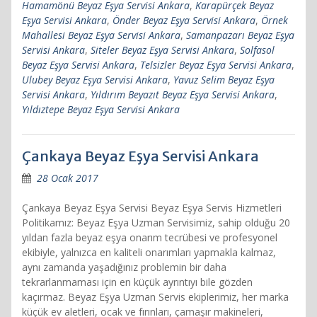
Hamamönü Beyaz Eşya Servisi Ankara
,
Karapürçek Beyaz
Eşya Servisi Ankara
,
Önder Beyaz Eşya Servisi Ankara
,
Örnek
Mahallesi Beyaz Eşya Servisi Ankara
,
Samanpazarı Beyaz Eşya
Servisi Ankara
,
Siteler Beyaz Eşya Servisi Ankara
,
Solfasol
Beyaz Eşya Servisi Ankara
,
Telsizler Beyaz Eşya Servisi Ankara
,
Ulubey Beyaz Eşya Servisi Ankara
,
Yavuz Selim Beyaz Eşya
Servisi Ankara
,
Yıldırım Beyazıt Beyaz Eşya Servisi Ankara
,
Yıldıztepe Beyaz Eşya Servisi Ankara
Çankaya Beyaz Eşya Servisi Ankara
28 Ocak 2017
Çankaya Beyaz Eşya Servisi Beyaz Eşya Servis Hizmetleri
Politikamız: Beyaz Eşya Uzman Servisimiz, sahip olduğu 20
yıldan fazla beyaz eşya onarım tecrübesi ve profesyonel
ekibiyle, yalnızca en kaliteli onarımları yapmakla kalmaz,
aynı zamanda yaşadığınız problemin bir daha
tekrarlanmaması için en küçük ayrıntıyı bile gözden
kaçırmaz. Beyaz Eşya Uzman Servis ekiplerimiz, her marka
küçük ev aletleri, ocak ve fırınları, çamaşır makineleri,