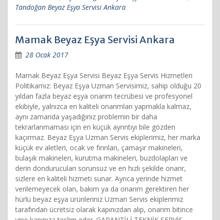
Tandoğan Beyaz Eşya Servisi Ankara
Mamak Beyaz Eşya Servisi Ankara
28 Ocak 2017
Mamak Beyaz Eşya Servisi Beyaz Eşya Servis Hizmetleri
Politikamız: Beyaz Eşya Uzman Servisimiz, sahip olduğu 20
yıldan fazla beyaz eşya onarım tecrübesi ve profesyonel
ekibiyle, yalnızca en kaliteli onarımları yapmakla kalmaz,
aynı zamanda yaşadığınız problemin bir daha
tekrarlanmaması için en küçük ayrıntıyı bile gözden
kaçırmaz. Beyaz Eşya Uzman Servis ekiplerimiz, her marka
küçük ev aletleri, ocak ve fırınları, çamaşır makineleri,
bulaşık makineleri, kurutma makineleri, buzdolapları ve
derin dondurucuları sorunsuz ve en hızlı şekilde onarır,
sizlere en kaliteli hizmeti sunar. Ayrıca yerinde hizmet
verilemeyecek olan, bakım ya da onarım gerektiren her
hürlü beyaz eşya ürünleriniz Uzman Servis ekiplerimiz
tarafından ücretsiz olarak kapınızdan alıp, onarım bitince
yine kapınıza teslim eder. GARANTİLİ TEKNİK SERVİS,