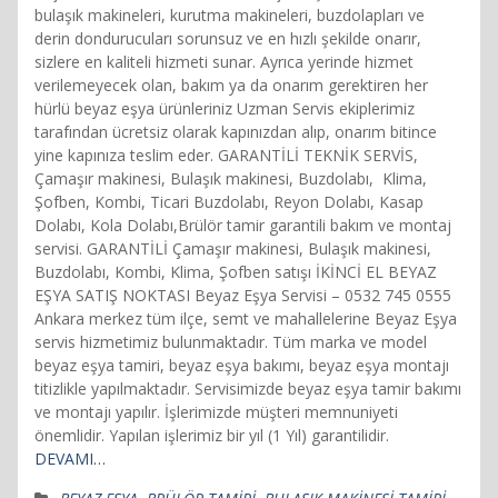
bulaşık makineleri, kurutma makineleri, buzdolapları ve
derin dondurucuları sorunsuz ve en hızlı şekilde onarır,
sizlere en kaliteli hizmeti sunar. Ayrıca yerinde hizmet
verilemeyecek olan, bakım ya da onarım gerektiren her
hürlü beyaz eşya ürünleriniz Uzman Servis ekiplerimiz
tarafından ücretsiz olarak kapınızdan alıp, onarım bitince
yine kapınıza teslim eder. GARANTİLİ TEKNİK SERVİS,
Çamaşır makinesi, Bulaşık makinesi, Buzdolabı, Klima,
Şofben, Kombi, Ticari Buzdolabı, Reyon Dolabı, Kasap
Dolabı, Kola Dolabı,Brülör tamir garantili bakım ve montaj
servisi. GARANTİLİ Çamaşır makinesi, Bulaşık makinesi,
Buzdolabı, Kombi, Klima, Şofben satışı İKİNCİ EL BEYAZ
EŞYA SATIŞ NOKTASI Beyaz Eşya Servisi – 0532 745 0555
Ankara merkez tüm ilçe, semt ve mahallelerine Beyaz Eşya
servis hizmetimiz bulunmaktadır. Tüm marka ve model
beyaz eşya tamiri, beyaz eşya bakımı, beyaz eşya montajı
titizlikle yapılmaktadır. Servisimizde beyaz eşya tamir bakımı
ve montajı yapılır. İşlerimizde müşteri memnuniyeti
önemlidir. Yapılan işlerimiz bir yıl (1 Yıl) garantilidir.
DEVAMI…