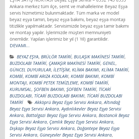
Ankara merkez tüm ilçe, semt ve mahallelerine Beyaz Eşya
servis hizmetimiz bulunmaktadır. Tüm marka ve model
beyaz eşya tamiri, beyaz eşya bakımı, beyaz eşya montajı
titizlikle yapılmaktadır. Servisimizde beyaz eşya tamir bakımı
ve montajı yapılır. İşlerimizde müşteri memnuniyeti
önemlidir. Yapılan işlerimiz bir yıl (1 Yıl) garantilidir.
DEVAMI…
BEYAZ EŞYA
,
BRÜLÖR TAMİRİ
,
BULAŞIK MAKİNESİ TAMİRİ
,
BUZDOLABI TAMİRİ
,
ÇAMAŞIR MAKİNESİ TAMİRİ
,
GENEL
,
GÜNCEL DUYURULAR
,
İLETİŞİM
,
KLİMA BAKIMI
,
KLİMA TAMİRİ
,
KOMBİ
,
KOMBİ ARIZA KODLARI
,
KOMBİ BAKIMI
,
KOMBİ
MONTAJI
,
KOMBİ PETEK TEMİZLEME
,
KOMBİ TAMİRİ
,
KURUMSAL
,
ŞOFBEN BAKIMI
,
ŞOFBEN TAMİRİ
,
TİCARİ
BUZDOLABI
,
TİCARİ BUZDOLABI BAKIMI
,
TİCARİ BUZDOLABI
TAMİRİ
Akköprü Beyaz Eşya Servisi Ankara
,
Altındağ
Beyaz Eşya Servisi Ankara
,
Aydınlıkevler Beyaz Eşya Servisi
Ankara
,
Battalgazi Beyaz Eşya Servisi Ankara
,
Bostancık Beyaz
Eşya Servisi Ankara
,
Çamlık Beyaz Eşya Servisi Ankara
,
Dışkapı Beyaz Eşya Servisi Ankara
,
Doğantepe Beyaz Eşya
Servisi Ankara
,
Güneşevler Beyaz Eşya Servisi Ankara
,