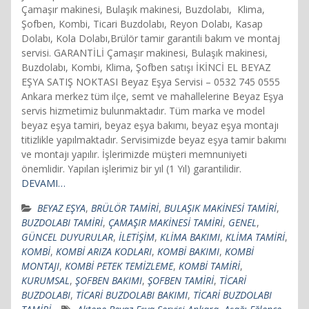
Çamaşır makinesi, Bulaşık makinesi, Buzdolabı, Klima,
Şofben, Kombi, Ticari Buzdolabı, Reyon Dolabı, Kasap
Dolabı, Kola Dolabı,Brülör tamir garantili bakım ve montaj
servisi. GARANTİLİ Çamaşır makinesi, Bulaşık makinesi,
Buzdolabı, Kombi, Klima, Şofben satışı İKİNCİ EL BEYAZ
EŞYA SATIŞ NOKTASI Beyaz Eşya Servisi – 0532 745 0555
Ankara merkez tüm ilçe, semt ve mahallelerine Beyaz Eşya
servis hizmetimiz bulunmaktadır. Tüm marka ve model
beyaz eşya tamiri, beyaz eşya bakımı, beyaz eşya montajı
titizlikle yapılmaktadır. Servisimizde beyaz eşya tamir bakımı
ve montajı yapılır. İşlerimizde müşteri memnuniyeti
önemlidir. Yapılan işlerimiz bir yıl (1 Yıl) garantilidir.
DEVAMI…
BEYAZ EŞYA
,
BRÜLÖR TAMİRİ
,
BULAŞIK MAKİNESİ TAMİRİ
,
BUZDOLABI TAMİRİ
,
ÇAMAŞIR MAKİNESİ TAMİRİ
,
GENEL
,
GÜNCEL DUYURULAR
,
İLETİŞİM
,
KLİMA BAKIMI
,
KLİMA TAMİRİ
,
KOMBİ
,
KOMBİ ARIZA KODLARI
,
KOMBİ BAKIMI
,
KOMBİ
MONTAJI
,
KOMBİ PETEK TEMİZLEME
,
KOMBİ TAMİRİ
,
KURUMSAL
,
ŞOFBEN BAKIMI
,
ŞOFBEN TAMİRİ
,
TİCARİ
BUZDOLABI
,
TİCARİ BUZDOLABI BAKIMI
,
TİCARİ BUZDOLABI