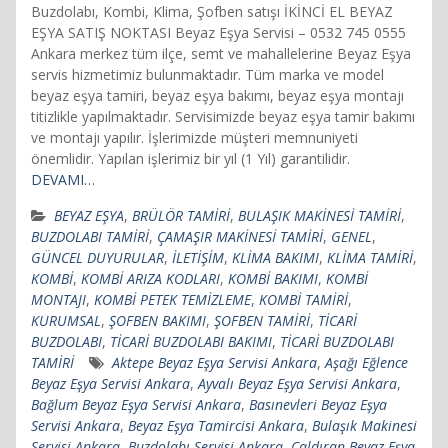
Buzdolabı, Kombi, Klima, Şofben satışı İKİNCİ EL BEYAZ
EŞYA SATIŞ NOKTASI Beyaz Eşya Servisi – 0532 745 0555
Ankara merkez tüm ilçe, semt ve mahallelerine Beyaz Eşya
servis hizmetimiz bulunmaktadır. Tüm marka ve model
beyaz eşya tamiri, beyaz eşya bakımı, beyaz eşya montajı
titizlikle yapılmaktadır. Servisimizde beyaz eşya tamir bakımı
ve montajı yapılır. İşlerimizde müşteri memnuniyeti
önemlidir. Yapılan işlerimiz bir yıl (1 Yıl) garantilidir.
DEVAMI…
BEYAZ EŞYA
,
BRÜLÖR TAMİRİ
,
BULAŞIK MAKİNESİ TAMİRİ
,
BUZDOLABI TAMİRİ
,
ÇAMAŞIR MAKİNESİ TAMİRİ
,
GENEL
,
GÜNCEL DUYURULAR
,
İLETİŞİM
,
KLİMA BAKIMI
,
KLİMA TAMİRİ
,
KOMBİ
,
KOMBİ ARIZA KODLARI
,
KOMBİ BAKIMI
,
KOMBİ
MONTAJI
,
KOMBİ PETEK TEMİZLEME
,
KOMBİ TAMİRİ
,
KURUMSAL
,
ŞOFBEN BAKIMI
,
ŞOFBEN TAMİRİ
,
TİCARİ
BUZDOLABI
,
TİCARİ BUZDOLABI BAKIMI
,
TİCARİ BUZDOLABI
TAMİRİ
Aktepe Beyaz Eşya Servisi Ankara
,
Aşağı Eğlence
Beyaz Eşya Servisi Ankara
,
Ayvalı Beyaz Eşya Servisi Ankara
,
Bağlum Beyaz Eşya Servisi Ankara
,
Basınevleri Beyaz Eşya
Servisi Ankara
,
Beyaz Eşya Tamircisi Ankara
,
Bulaşık Makinesi
Servisi Ankara
,
Buzdolabı Servisi Ankara
,
Çaldıran Beyaz Eşya