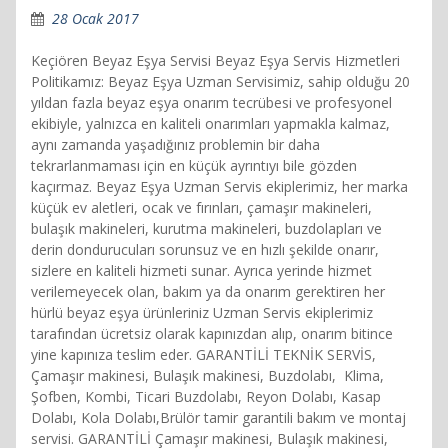
28 Ocak 2017
Keçiören Beyaz Eşya Servisi Beyaz Eşya Servis Hizmetleri
Politikamız: Beyaz Eşya Uzman Servisimiz, sahip olduğu 20
yıldan fazla beyaz eşya onarım tecrübesi ve profesyonel
ekibiyle, yalnızca en kaliteli onarımları yapmakla kalmaz,
aynı zamanda yaşadığınız problemin bir daha
tekrarlanmaması için en küçük ayrıntıyı bile gözden
kaçırmaz. Beyaz Eşya Uzman Servis ekiplerimiz, her marka
küçük ev aletleri, ocak ve fırınları, çamaşır makineleri,
bulaşık makineleri, kurutma makineleri, buzdolapları ve
derin dondurucuları sorunsuz ve en hızlı şekilde onarır,
sizlere en kaliteli hizmeti sunar. Ayrıca yerinde hizmet
verilemeyecek olan, bakım ya da onarım gerektiren her
hürlü beyaz eşya ürünleriniz Uzman Servis ekiplerimiz
tarafından ücretsiz olarak kapınızdan alıp, onarım bitince
yine kapınıza teslim eder. GARANTİLİ TEKNİK SERVİS,
Çamaşır makinesi, Bulaşık makinesi, Buzdolabı, Klima,
Şofben, Kombi, Ticari Buzdolabı, Reyon Dolabı, Kasap
Dolabı, Kola Dolabı,Brülör tamir garantili bakım ve montaj
servisi. GARANTİLİ Çamaşır makinesi, Bulaşık makinesi,