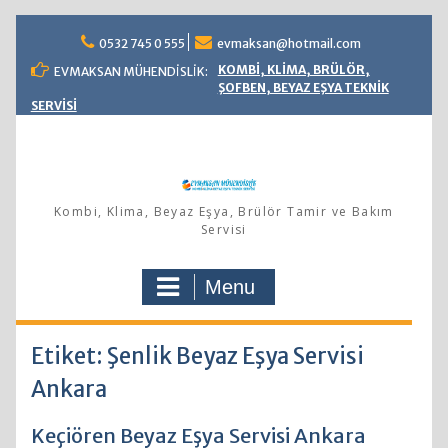
Skip
0532 745 0 555
evmaksan@hotmail.com
to
content
KOMBİ, KLİMA, BRÜLÖR,
EVMAKSAN MÜHENDİSLİK:
ŞOFBEN, BEYAZ EŞYA TEKNİK
SERVİSİ
Kombi, Klima, Beyaz Eşya, Brülör Tamir ve Bakım
Servisi
Menu
Etiket: Şenlik Beyaz Eşya Servisi
Ankara
Keçiören Beyaz Eşya Servisi Ankara