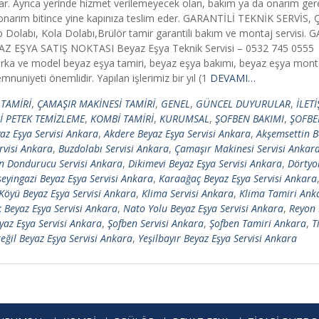
i sunar. Ayrıca yerinde hizmet verilemeyecek olan, bakım ya da onarım ge
p, onarım bitince yine kapınıza teslim eder. GARANTİLİ TEKNİK SERVİS,
 Dolabı, Kola Dolabı,Brülör tamir garantili bakım ve montaj servisi.
EYAZ EŞYA SATIŞ NOKTASI Beyaz Eşya Teknik Servisi – 0532 745 0555 
a ve model beyaz eşya tamiri, beyaz eşya bakımı, beyaz eşya montajı 
nuniyeti önemlidir. Yapılan işlerimiz bir yıl (1
DEVAMI…
TAMİRİ
,
ÇAMAŞIR MAKİNESİ TAMİRİ
,
GENEL
,
GÜNCEL DUYURULAR
,
İLET
 PETEK TEMİZLEME
,
KOMBİ TAMİRİ
,
KURUMSAL
,
ŞOFBEN BAKIMI
,
ŞOFBE
az Eşya Servisi Ankara
,
Akdere Beyaz Eşya Servisi Ankara
,
Akşemsettin B
rvisi Ankara
,
Buzdolabı Servisi Ankara
,
Çamaşır Makinesi Servisi Ankar
n Dondurucu Servisi Ankara
,
Dikimevi Beyaz Eşya Servisi Ankara
,
Dörtyo
eyingazi Beyaz Eşya Servisi Ankara
,
Karaağaç Beyaz Eşya Servisi Ankara
 Köyü Beyaz Eşya Servisi Ankara
,
Klima Servisi Ankara
,
Klima Tamiri Ank
Beyaz Eşya Servisi Ankara
,
Nato Yolu Beyaz Eşya Servisi Ankara
,
Reyon 
yaz Eşya Servisi Ankara
,
Şofben Servisi Ankara
,
Şofben Tamiri Ankara
,
T
eğil Beyaz Eşya Servisi Ankara
,
Yeşilbayır Beyaz Eşya Servisi Ankara