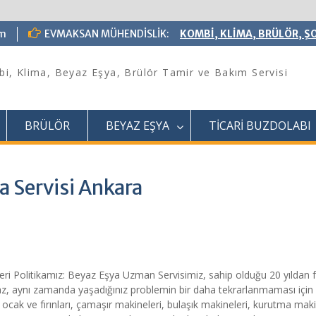
om
EVMAKSAN MÜHENDİSLİK:
KOMBİ, KLİMA, BRÜLÖR, ŞO
i, Klima, Beyaz Eşya, Brülör Tamir ve Bakım Servisi
BRÜLÖR
BEYAZ EŞYA
TİCARİ BUZDOLABI
a Servisi Ankara
i Politikamız: Beyaz Eşya Uzman Servisimiz, sahip olduğu 20 yıldan 
lmaz, aynı zamanda yaşadığınız problemin bir daha tekrarlanmaması için
 ocak ve fırınları, çamaşır makineleri, bulaşık makineleri, kurutma mak