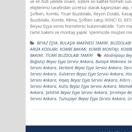
ve en hızlı şekilde onarır, sizlere en kaliteli hizmet
ekiplerimiz tarafından ücretsiz olarak kapınızdan alı
Şofben, Kombi, Ticari Buzdolabı, Reyon Dolabı, Kasap
Buzdolabı, Kombi, Klima, Şofben satışı İKİNCİ EL B
Beyaz Eşya servis hizmetimiz bulunmaktadır. Tüm mark
tamir bakımı ve montajı yapılır. İşlerimizde müşteri mem
BEYAZ EŞYA
,
BULAŞIK MAKİNESİ TAMİRİ
,
BUZDOLABI 
ARIZA KODLARI
,
KOMBİ BAKIMI
,
KOMBİ MONTAJI
,
KOMBİ
BAKIMI
,
TİCARİ BUZDOLABI TAMİRİ
Abidinpaşa Bey
Boğaziçi Beyaz Eşya Servisi Ankara
,
Bulaşık Makinesi Se
Servisi Ankara
,
Derbent Beyaz Eşya Servisi Ankara
,
Deri
Servisi Ankara
,
Gülveren Beyaz Eşya Servisi Ankara
,
Hüs
Servisi Ankara
,
Kayaş Beyaz Eşya Servisi Ankara
,
Kıbrıs
Servisi Ankara
,
Kutlu Beyaz Eşya Servisi Ankara
,
Mamak 
Ankara
,
Şehitlik Beyaz Eşya Servisi Ankara
,
Şirintepe Be
Servisi Ankara
,
Tuzluçayır Beyaz Eşya Servisi Ankara
,
Ür