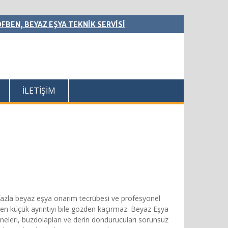
FBEN, BEYAZ EŞYA TEKNİK SERVİSİ
İLETİŞİM
fazla beyaz eşya onarım tecrübesi ve profesyonel
 en küçük ayrıntıyı bile gözden kaçırmaz. Beyaz Eşya
ineleri, buzdolapları ve derin dondurucuları sorunsuz