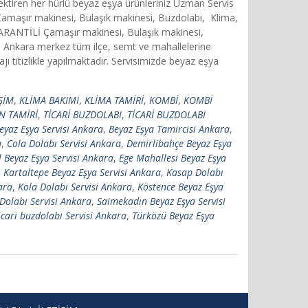
rektiren her hürlü beyaz eşya ürünleriniz Uzman Servis
 Çamaşır makinesi, Bulaşık makinesi, Buzdolabı, Klima,
 GARANTİLİ Çamaşır makinesi, Bulaşık makinesi,
Ankara merkez tüm ilçe, semt ve mahallelerine
titizlikle yapılmaktadır. Servisimizde beyaz eşya
İŞİM
,
KLİMA BAKIMI
,
KLİMA TAMİRİ
,
KOMBİ
,
KOMBİ
N TAMİRİ
,
TİCARİ BUZDOLABI
,
TİCARİ BUZDOLABI
eyaz Eşya Servisi Ankara
,
Beyaz Eşya Tamircisi Ankara
,
a
,
Cola Dolabı Servisi Ankara
,
Demirlibahçe Beyaz Eşya
l Beyaz Eşya Servisi Ankara
,
Ege Mahallesi Beyaz Eşya
,
Kartaltepe Beyaz Eşya Servisi Ankara
,
Kasap Dolabı
ara
,
Kola Dolabı Servisi Ankara
,
Köstence Beyaz Eşya
Dolabı Servisi Ankara
,
Saimekadın Beyaz Eşya Servisi
icari buzdolabı Servisi Ankara
,
Türközü Beyaz Eşya