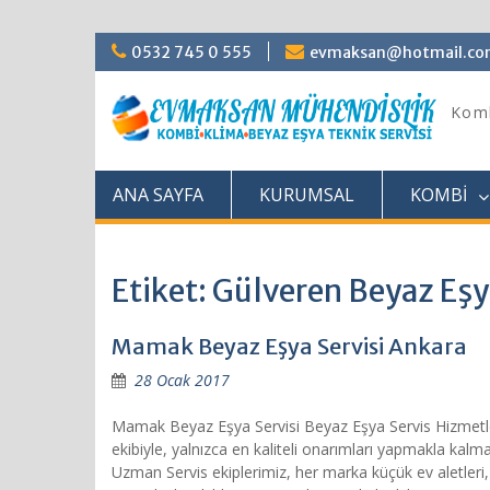
Skip
0532 745 0 555
evmaksan@hotmail.c
to
content
Komb
ANA SAYFA
KURUMSAL
KOMBİ
Etiket: Gülveren Beyaz Eşy
Mamak Beyaz Eşya Servisi Ankara
28 Ocak 2017
Mamak Beyaz Eşya Servisi Beyaz Eşya Servis Hizmetler
ekibiyle, yalnızca en kaliteli onarımları yapmakla ka
Uzman Servis ekiplerimiz, her marka küçük ev aletleri,