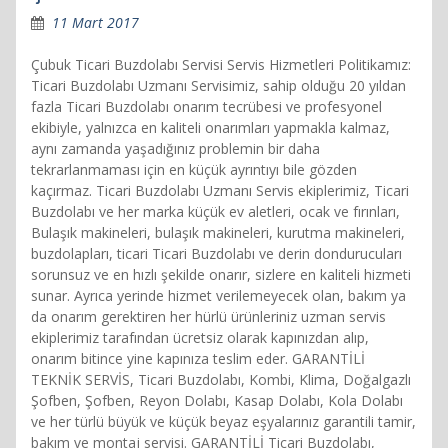
11 Mart 2017
Çubuk Ticari Buzdolabı Servisi Servis Hizmetleri Politikamız:
Ticari Buzdolabı Uzmanı Servisimiz, sahip olduğu 20 yıldan
fazla Ticari Buzdolabı onarım tecrübesi ve profesyonel
ekibiyle, yalnızca en kaliteli onarımları yapmakla kalmaz,
aynı zamanda yaşadığınız problemin bir daha
tekrarlanmaması için en küçük ayrıntıyı bile gözden
kaçırmaz. Ticari Buzdolabı Uzmanı Servis ekiplerimiz, Ticari
Buzdolabı ve her marka küçük ev aletleri, ocak ve fırınları,
Bulaşık makineleri, bulaşık makineleri, kurutma makineleri,
buzdolapları, ticari Ticari Buzdolabı ve derin dondurucuları
sorunsuz ve en hızlı şekilde onarır, sizlere en kaliteli hizmeti
sunar. Ayrıca yerinde hizmet verilemeyecek olan, bakım ya
da onarım gerektiren her hürlü ürünleriniz uzman servis
ekiplerimiz tarafından ücretsiz olarak kapınızdan alıp,
onarım bitince yine kapınıza teslim eder. GARANTİLİ
TEKNİK SERVİS, Ticari Buzdolabı, Kombi, Klima, Doğalgazlı
Şofben, Şofben, Reyon Dolabı, Kasap Dolabı, Kola Dolabı
ve her türlü büyük ve küçük beyaz eşyalarınız garantili tamir,
bakım ve montaj servisi. GARANTİLİ Ticari Buzdolabı,