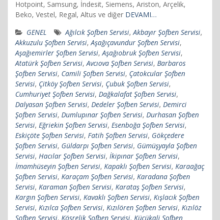
Hotpoint, Samsung, İndesit, Siemens, Ariston, Arçelik,
Beko, Vestel, Regal, Altus ve diğer
DEVAMI…
GENEL
Ağılcık Şofben Servisi
,
Akbayır Şofben Servisi
,
Akkuzulu Şofben Servisi
,
Aşağıçavundur Şofben Servisi
,
Aşağıemirler Şofben Servisi
,
Aşağıobruk Şofben Servisi
,
Atatürk Şofben Servisi
,
Avcıova Şofben Servisi
,
Barbaros
Şofben Servisi
,
Camili Şofben Servisi
,
Çatokcular Şofben
Servisi
,
Çitköy Şofben Servisi
,
Çubuk Şofben Servisi
,
Cumhuriyet Şofben Servisi
,
Dağkalafat Şofben Servisi
,
Dalyasan Şofben Servisi
,
Dedeler Şofben Servisi
,
Demirci
Şofben Servisi
,
Dumlupınar Şofben Servisi
,
Durhasan Şofben
Servisi
,
Eğriekin Şofben Servisi
,
Esenboğa Şofben Servisi
,
Eskiçöte Şofben Servisi
,
Fatih Şofben Servisi
,
Gökçedere
Şofben Servisi
,
Güldarpı Şofben Servisi
,
Gümüşyayla Şofben
Servisi
,
Hacılar Şofben Servisi
,
İkipınar Şofben Servisi
,
İmamhüseyin Şofben Servisi
,
Kapaklı Şofben Servisi
,
Karaağaç
Şofben Servisi
,
Karaçam Şofben Servisi
,
Karadana Şofben
Servisi
,
Karaman Şofben Servisi
,
Karataş Şofben Servisi
,
Kargın Şofben Servisi
,
Kavaklı Şofben Servisi
,
Kışlacık Şofben
Servisi
,
Kızılca Şofben Servisi
,
Kızılören Şofben Servisi
,
Kızılöz
Şofben Servisi
,
Kösrelik Şofben Servisi
,
Küçükali Şofben