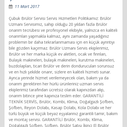
11 Mart 2017
Çubuk Brülör Servisi Servis Hizmetleri Politikamız: Brülör
Uzmanı Servisimiz, sahip olduğu 20 yıldan fazla Brülör
onarım tecrübesi ve profesyonel ekibiyle, yalnızca en kaliteli
onarımları yapmakla kalmaz, aynı zamanda yaşadığınız
problemin bir daha tekrarlanmaması için en küçük ayrıntıyı
bile gözden kaçırmaz. Brülör Uzmanı Servis ekiplerimiz,
Brülör ve her marka küçük ev aletleri, ocak ve fırınları,
Bulaşık makineleri, bulaşık makineleri, kurutma makineleri,
buzdolapları, ticari Brülör ve derin dondurucuları sorunsuz
ve en hızlı şekilde onarır, sizlere en kaliteli hizmeti sunar.
Ayrıca yerinde hizmet verilemeyecek olan, bakım ya da
onarım gerektiren her hürlü ürünleriniz uzman servis
ekiplerimiz tarafından ücretsiz olarak kapınızdan alıp,
onarım bitince yine kapınıza teslim eder. GARANTİLİ
TEKNİK SERVİS, Brülör, Kombi, Klima, Doğalgazlı Şofben,
Şofben, Reyon Dolabı, Kasap Dolabı, Kola Dolabı ve her
türlü büyük ve küçük beyaz eşyalarınız garantili tamir, bakım
ve montaj servisi. GARANTİLİ Brülör, Kombi, Klima,
Doğalgazlı Şofben, Şofben, Brülör Satışı İkinci El Brülör