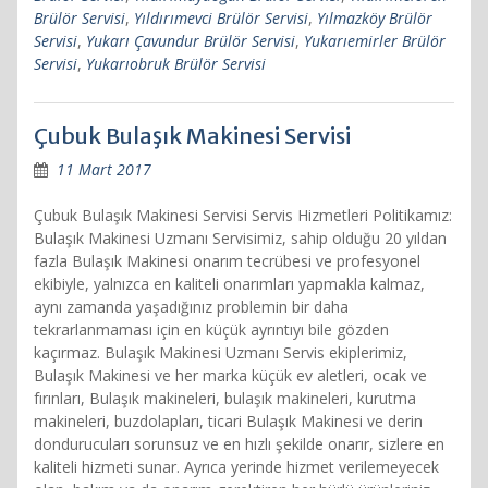
Brülör Servisi
,
Yıldırımevci Brülör Servisi
,
Yılmazköy Brülör
Servisi
,
Yukarı Çavundur Brülör Servisi
,
Yukarıemirler Brülör
Servisi
,
Yukarıobruk Brülör Servisi
Çubuk Bulaşık Makinesi Servisi
11 Mart 2017
Çubuk Bulaşık Makinesi Servisi Servis Hizmetleri Politikamız:
Bulaşık Makinesi Uzmanı Servisimiz, sahip olduğu 20 yıldan
fazla Bulaşık Makinesi onarım tecrübesi ve profesyonel
ekibiyle, yalnızca en kaliteli onarımları yapmakla kalmaz,
aynı zamanda yaşadığınız problemin bir daha
tekrarlanmaması için en küçük ayrıntıyı bile gözden
kaçırmaz. Bulaşık Makinesi Uzmanı Servis ekiplerimiz,
Bulaşık Makinesi ve her marka küçük ev aletleri, ocak ve
fırınları, Bulaşık makineleri, bulaşık makineleri, kurutma
makineleri, buzdolapları, ticari Bulaşık Makinesi ve derin
dondurucuları sorunsuz ve en hızlı şekilde onarır, sizlere en
kaliteli hizmeti sunar. Ayrıca yerinde hizmet verilemeyecek