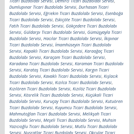
Ticari Buzdolabı Servisi
,
Demirci Ticari Buzdolabı Servisi
,
Dumlupınar Ticari Buzdolabı Servisi
,
Durhasan Ticari
Buzdolabı Servisi
,
Eğriekin Ticari Buzdolabı Servisi
,
Esenboğa
Ticari Buzdolabı Servisi
,
Eskiçöte Ticari Buzdolabı Servisi
,
Fatih Ticari Buzdolabı Servisi
,
Gökçedere Ticari Buzdolabı
Servisi
,
Güldarpı Ticari Buzdolabı Servisi
,
Gümüşyayla Ticari
Buzdolabı Servisi
,
Hacılar Ticari Buzdolabı Servisi
,
İkipınar
Ticari Buzdolabı Servisi
,
İmamhüseyin Ticari Buzdolabı
Servisi
,
Kapaklı Ticari Buzdolabı Servisi
,
Karaağaç Ticari
Buzdolabı Servisi
,
Karaçam Ticari Buzdolabı Servisi
,
Karadana Ticari Buzdolabı Servisi
,
Karaman Ticari Buzdolabı
Servisi
,
Karataş Ticari Buzdolabı Servisi
,
Kargın Ticari
Buzdolabı Servisi
,
Kavaklı Ticari Buzdolabı Servisi
,
Kışlacık
Ticari Buzdolabı Servisi
,
Kızılca Ticari Buzdolabı Servisi
,
Kızılören Ticari Buzdolabı Servisi
,
Kızılöz Ticari Buzdolabı
Servisi
,
Kösrelik Ticari Buzdolabı Servisi
,
Küçükali Ticari
Buzdolabı Servisi
,
Kuruçay Ticari Buzdolabı Servisi
,
Kutuören
Ticari Buzdolabı Servisi
,
Kuyumcu Ticari Buzdolabı Servisi
,
Mahmutoğlan Ticari Buzdolabı Servisi
,
Melikşah Ticari
Buzdolabı Servisi
,
Meşeli Ticari Buzdolabı Servisi
,
Muhsin
Yazıcıoğlu Ticari Buzdolabı Servisi
,
Mutlu Ticari Buzdolabı
Servisi
,
Nusratlar Ticari Buzdolabı Servisi
,
Okçular Ticari