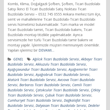
Kombi, Klima, Doğalgazlı Şofben, Şofben, Ticari Buzdolabı
Satışı İkinci El Ticari Buzdolabı Satış Noktası Ticari
Buzdolabı Servisi – 0532 745 0555 Ankara merkez tüm ilçe,
semt ve mahallelerine Ticari Buzdolabı-Ticari Buzdolabı
servis hizmetimiz bulunmaktadır. Tüm marka ve model
Ticari Buzdolabı tamiri, Ticari Buzdolabı bakımı, Ticari
Buzdolabı montajı titizlikle yapılmaktadır. Ayrıca
servisimizde her türlü Ticari Buzdolabı tamir bakımı ve
montajı yapılır. İşlerimizde müşteri memnuniyeti önemlidir.
Yapılan işlerimiz bir
DEVAMI…
GENEL
Ağılcık Ticari Buzdolabı Servisi
,
Akbayır Ticari
Buzdolabı Servisi
,
Akkuzulu Ticari Buzdolabı Servisi
,
Aşağıçavundur Ticari Buzdolabı Servisi
,
Aşağıemirler Ticari
Buzdolabı Servisi
,
Aşağıobruk Ticari Buzdolabı Servisi
,
Atatürk Ticari Buzdolabı Servisi
,
Avcıova Ticari Buzdolabı
Servisi
,
Barbaros Ticari Buzdolabı Servisi
,
Camili Ticari
Buzdolabı Servisi
,
Çatokcular Ticari Buzdolabı Servisi
,
Çitköy
Ticari Buzdolabı Servisi
,
Çubuk Ticari Buzdolabı Servisi
,
Cumhuriyet Ticari Buzdolabı Servisi
,
Dağkalafat Ticari
Buzdolabı Servisi
,
Dalyasan Ticari Buzdolabı Servisi
,
Dedeler