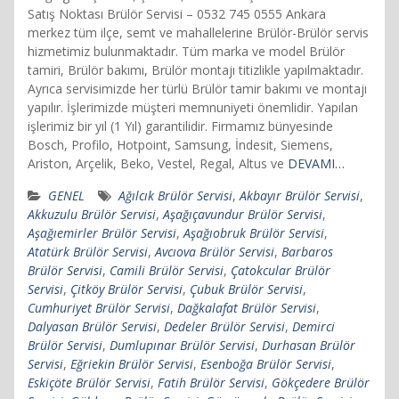
Satış Noktası Brülör Servisi – 0532 745 0555 Ankara
merkez tüm ilçe, semt ve mahallelerine Brülör-Brülör servis
hizmetimiz bulunmaktadır. Tüm marka ve model Brülör
tamiri, Brülör bakımı, Brülör montajı titizlikle yapılmaktadır.
Ayrıca servisimizde her türlü Brülör tamir bakımı ve montajı
yapılır. İşlerimizde müşteri memnuniyeti önemlidir. Yapılan
işlerimiz bir yıl (1 Yıl) garantilidir. Firmamız bünyesinde
Bosch, Profilo, Hotpoint, Samsung, İndesit, Siemens,
Ariston, Arçelik, Beko, Vestel, Regal, Altus ve
DEVAMI…
GENEL
Ağılcık Brülör Servisi
,
Akbayır Brülör Servisi
,
Akkuzulu Brülör Servisi
,
Aşağıçavundur Brülör Servisi
,
Aşağıemirler Brülör Servisi
,
Aşağıobruk Brülör Servisi
,
Atatürk Brülör Servisi
,
Avcıova Brülör Servisi
,
Barbaros
Brülör Servisi
,
Camili Brülör Servisi
,
Çatokcular Brülör
Servisi
,
Çitköy Brülör Servisi
,
Çubuk Brülör Servisi
,
Cumhuriyet Brülör Servisi
,
Dağkalafat Brülör Servisi
,
Dalyasan Brülör Servisi
,
Dedeler Brülör Servisi
,
Demirci
Brülör Servisi
,
Dumlupınar Brülör Servisi
,
Durhasan Brülör
Servisi
,
Eğriekin Brülör Servisi
,
Esenboğa Brülör Servisi
,
Eskiçöte Brülör Servisi
,
Fatih Brülör Servisi
,
Gökçedere Brülör