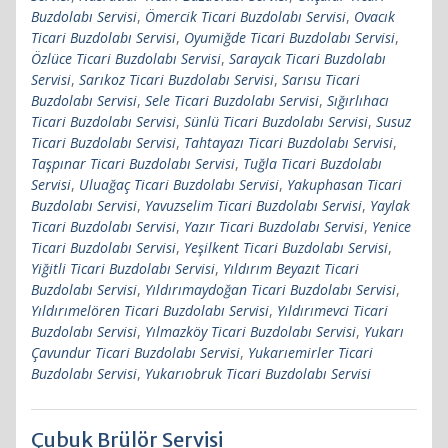
Buzdolabı Servisi
,
Ömercik Ticari Buzdolabı Servisi
,
Ovacık
Ticari Buzdolabı Servisi
,
Oyumiğde Ticari Buzdolabı Servisi
,
Özlüce Ticari Buzdolabı Servisi
,
Saraycık Ticari Buzdolabı
Servisi
,
Sarıkoz Ticari Buzdolabı Servisi
,
Sarısu Ticari
Buzdolabı Servisi
,
Sele Ticari Buzdolabı Servisi
,
Sığırlıhacı
Ticari Buzdolabı Servisi
,
Sünlü Ticari Buzdolabı Servisi
,
Susuz
Ticari Buzdolabı Servisi
,
Tahtayazı Ticari Buzdolabı Servisi
,
Taşpınar Ticari Buzdolabı Servisi
,
Tuğla Ticari Buzdolabı
Servisi
,
Uluağaç Ticari Buzdolabı Servisi
,
Yakuphasan Ticari
Buzdolabı Servisi
,
Yavuzselim Ticari Buzdolabı Servisi
,
Yaylak
Ticari Buzdolabı Servisi
,
Yazır Ticari Buzdolabı Servisi
,
Yenice
Ticari Buzdolabı Servisi
,
Yeşilkent Ticari Buzdolabı Servisi
,
Yiğitli Ticari Buzdolabı Servisi
,
Yıldırım Beyazıt Ticari
Buzdolabı Servisi
,
Yıldırımaydoğan Ticari Buzdolabı Servisi
,
Yıldırımelören Ticari Buzdolabı Servisi
,
Yıldırımevci Ticari
Buzdolabı Servisi
,
Yılmazköy Ticari Buzdolabı Servisi
,
Yukarı
Çavundur Ticari Buzdolabı Servisi
,
Yukarıemirler Ticari
Buzdolabı Servisi
,
Yukarıobruk Ticari Buzdolabı Servisi
Çubuk Brülör Servisi