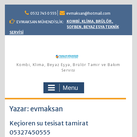
Skip
0532 745 0 555
evmaksan@hotmail.com
to
content
KOMBİ, KLİMA, BRÜLÖR,
EVMAKSAN MÜHENDİSLİK:
ŞOFBEN, BEYAZ EŞYA TEKNİK
SERVİSİ
Kombi, Klima, Beyaz Eşya, Brülör Tamir ve Bakım
Servisi
Menu
Yazar:
evmaksan
Keçioren su tesisat tamirat
05327450555