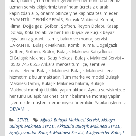
olan, bakım ya da onarım gerektiren her hürlü ürünleriniz
uzman servis ekiplerimiz tarafından ücretsiz olarak
kapınızdan alıp, onarım bitince yine kapınıza teslim eder.
GARANTİLİ TEKNİK SERVİS, Bulaşık Makinesi, Kombi,
Klima, Doğalgazlı Şofben, Şofben, Reyon Dolabı, Kasap
Dolabı, Kola Dolabı ve her türlü büyük ve küçük beyaz
eşyalarınız garantili tamir, bakım ve montaj servisi.
GARANTİLİ Bulaşık Makinesi, Kombi, Klima, Doğalgazlı
Şofben, Şofben, Brülör, Bulaşık Makinesi Satışı İkinci
El Bulaşık Makinesi Satış Noktası Bulaşık Makinesi Servisi –
0532 745 0555 Ankara merkez tüm ilçe, semt ve
mahallelerine Bulaşık Makinesi-Bulaşık Makinesi servis
hizmetimiz bulunmaktadır. Tüm marka ve model Bulaşık
Makinesi tamiri, Bulaşık Makinesi bakımı, Bulaşık
Makinesi montajı titizlikle yapılmaktadır. Ayrıca servisimizde
her türlü Bulaşık Makinesi tamir bakımı ve montajı yapılır.
İşlerimizde müşteri memnuniyeti önemlidir. Yapılan işlerimiz
DEVAMI…
GENEL
Ağılcık Bulaşık Makinesi Servisi
,
Akbayır
Bulaşık Makinesi Servisi
,
Akkuzulu Bulaşık Makinesi Servisi
,
Aşağıçavundur Bulaşık Makinesi Servisi
,
Aşağıemirler Bulaşık