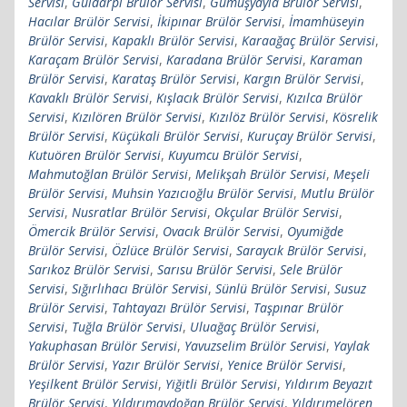
Servisi
,
Güldarpı Brülör Servisi
,
Gümüşyayla Brülör Servisi
,
Hacılar Brülör Servisi
,
İkipınar Brülör Servisi
,
İmamhüseyin
Brülör Servisi
,
Kapaklı Brülör Servisi
,
Karaağaç Brülör Servisi
,
Karaçam Brülör Servisi
,
Karadana Brülör Servisi
,
Karaman
Brülör Servisi
,
Karataş Brülör Servisi
,
Kargın Brülör Servisi
,
Kavaklı Brülör Servisi
,
Kışlacık Brülör Servisi
,
Kızılca Brülör
Servisi
,
Kızılören Brülör Servisi
,
Kızılöz Brülör Servisi
,
Kösrelik
Brülör Servisi
,
Küçükali Brülör Servisi
,
Kuruçay Brülör Servisi
,
Kutuören Brülör Servisi
,
Kuyumcu Brülör Servisi
,
Mahmutoğlan Brülör Servisi
,
Melikşah Brülör Servisi
,
Meşeli
Brülör Servisi
,
Muhsin Yazıcıoğlu Brülör Servisi
,
Mutlu Brülör
Servisi
,
Nusratlar Brülör Servisi
,
Okçular Brülör Servisi
,
Ömercik Brülör Servisi
,
Ovacık Brülör Servisi
,
Oyumiğde
Brülör Servisi
,
Özlüce Brülör Servisi
,
Saraycık Brülör Servisi
,
Sarıkoz Brülör Servisi
,
Sarısu Brülör Servisi
,
Sele Brülör
Servisi
,
Sığırlıhacı Brülör Servisi
,
Sünlü Brülör Servisi
,
Susuz
Brülör Servisi
,
Tahtayazı Brülör Servisi
,
Taşpınar Brülör
Servisi
,
Tuğla Brülör Servisi
,
Uluağaç Brülör Servisi
,
Yakuphasan Brülör Servisi
,
Yavuzselim Brülör Servisi
,
Yaylak
Brülör Servisi
,
Yazır Brülör Servisi
,
Yenice Brülör Servisi
,
Yeşilkent Brülör Servisi
,
Yiğitli Brülör Servisi
,
Yıldırım Beyazıt
Brülör Servisi
,
Yıldırımaydoğan Brülör Servisi
,
Yıldırımelören