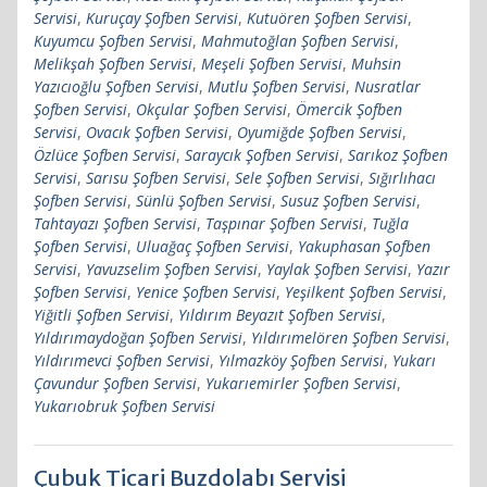
Servisi
,
Kuruçay Şofben Servisi
,
Kutuören Şofben Servisi
,
Kuyumcu Şofben Servisi
,
Mahmutoğlan Şofben Servisi
,
Melikşah Şofben Servisi
,
Meşeli Şofben Servisi
,
Muhsin
Yazıcıoğlu Şofben Servisi
,
Mutlu Şofben Servisi
,
Nusratlar
Şofben Servisi
,
Okçular Şofben Servisi
,
Ömercik Şofben
Servisi
,
Ovacık Şofben Servisi
,
Oyumiğde Şofben Servisi
,
Özlüce Şofben Servisi
,
Saraycık Şofben Servisi
,
Sarıkoz Şofben
Servisi
,
Sarısu Şofben Servisi
,
Sele Şofben Servisi
,
Sığırlıhacı
Şofben Servisi
,
Sünlü Şofben Servisi
,
Susuz Şofben Servisi
,
Tahtayazı Şofben Servisi
,
Taşpınar Şofben Servisi
,
Tuğla
Şofben Servisi
,
Uluağaç Şofben Servisi
,
Yakuphasan Şofben
Servisi
,
Yavuzselim Şofben Servisi
,
Yaylak Şofben Servisi
,
Yazır
Şofben Servisi
,
Yenice Şofben Servisi
,
Yeşilkent Şofben Servisi
,
Yiğitli Şofben Servisi
,
Yıldırım Beyazıt Şofben Servisi
,
Yıldırımaydoğan Şofben Servisi
,
Yıldırımelören Şofben Servisi
,
Yıldırımevci Şofben Servisi
,
Yılmazköy Şofben Servisi
,
Yukarı
Çavundur Şofben Servisi
,
Yukarıemirler Şofben Servisi
,
Yukarıobruk Şofben Servisi
Çubuk Ticari Buzdolabı Servisi