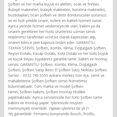
Şofben ve her marka küçük ev aletleri, ocak ve fırınları,
Bulaşık makineleri, bulaşık makineleri, kurutma makineleri,
buzdolapları, ticari Şofben ve derin dondurucuları sorunsuz
ve en hızlı şekilde onarır, sizlere en kaliteli hizmeti sunar.
Ayrıca yerinde hizmet verilemeyecek olan, bakım ya da
onarım gerektiren her hürlü ürünleriniz uzman servis
ekiplerimiz tarafından ücretsiz olarak kapınızdan alıp,
onarım bitince yine kapınıza teslim eder. GARANTİLİ
TEKNİK SERVİS, Şofben, Kombi, Klima, Doğalgazlı Şofben,
Reyon Dolabı, Kasap Dolabı, Kola Dolabı ve her türlü büyük
ve küçük beyaz eşyalarınız garantili tamir, bakım ve montaj
servisi. GARANTİLİ Şofben, Kombi, Klima, Doğalgazlı
Şofben, Şofben Satışı İkinci El Şofben Satış Noktası Şofben
Servisi – 0532 745 0555 Ankara merkez tüm ilçe, semt ve
mahallelerine Şofben-Şofben servis hizmetimiz
bulunmaktadır. Tüm marka ve model Şofben
tamiri, Şofben bakımı, Şofben montajı titizlikle
yapılmaktadır. Ayrıca servisimizde her türlü Şofben tamir
bakımı ve montajı yapılır. İşlerimizde müşteri
memnuniyeti önemlidir. Yapılan işlerimiz bir yıl (1
Yıl) garantilidir. Firmamız bünyesinde Bosch, Profilo,