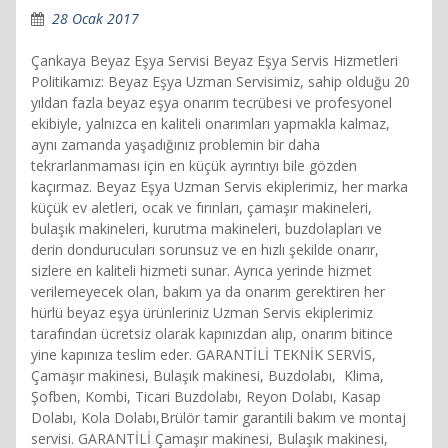
28 Ocak 2017
Çankaya Beyaz Eşya Servisi Beyaz Eşya Servis Hizmetleri
Politikamız: Beyaz Eşya Uzman Servisimiz, sahip olduğu 20
yıldan fazla beyaz eşya onarım tecrübesi ve profesyonel
ekibiyle, yalnızca en kaliteli onarımları yapmakla kalmaz,
aynı zamanda yaşadığınız problemin bir daha
tekrarlanmaması için en küçük ayrıntıyı bile gözden
kaçırmaz. Beyaz Eşya Uzman Servis ekiplerimiz, her marka
küçük ev aletleri, ocak ve fırınları, çamaşır makineleri,
bulaşık makineleri, kurutma makineleri, buzdolapları ve
derin dondurucuları sorunsuz ve en hızlı şekilde onarır,
sizlere en kaliteli hizmeti sunar. Ayrıca yerinde hizmet
verilemeyecek olan, bakım ya da onarım gerektiren her
hürlü beyaz eşya ürünleriniz Uzman Servis ekiplerimiz
tarafından ücretsiz olarak kapınızdan alıp, onarım bitince
yine kapınıza teslim eder. GARANTİLİ TEKNİK SERVİS,
Çamaşır makinesi, Bulaşık makinesi, Buzdolabı, Klima,
Şofben, Kombi, Ticari Buzdolabı, Reyon Dolabı, Kasap
Dolabı, Kola Dolabı,Brülör tamir garantili bakım ve montaj
servisi. GARANTİLİ Çamaşır makinesi, Bulaşık makinesi,