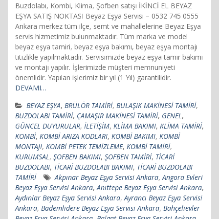
Buzdolabı, Kombi, Klima, Şofben satışı İKİNCİ EL BEYAZ
EŞYA SATIŞ NOKTASI Beyaz Eşya Servisi – 0532 745 0555
Ankara merkez tüm ilçe, semt ve mahallelerine Beyaz Eşya
servis hizmetimiz bulunmaktadır. Tüm marka ve model
beyaz eşya tamiri, beyaz eşya bakımı, beyaz eşya montajı
titizlikle yapılmaktadır. Servisimizde beyaz eşya tamir bakımı
ve montajı yapılır. İşlerimizde müşteri memnuniyeti
önemlidir. Yapılan işlerimiz bir yıl (1 Yıl) garantilidir.
DEVAMI…
BEYAZ EŞYA
,
BRÜLÖR TAMİRİ
,
BULAŞIK MAKİNESİ TAMİRİ
,
BUZDOLABI TAMİRİ
,
ÇAMAŞIR MAKİNESİ TAMİRİ
,
GENEL
,
GÜNCEL DUYURULAR
,
İLETİŞİM
,
KLİMA BAKIMI
,
KLİMA TAMİRİ
,
KOMBİ
,
KOMBİ ARIZA KODLARI
,
KOMBİ BAKIMI
,
KOMBİ
MONTAJI
,
KOMBİ PETEK TEMİZLEME
,
KOMBİ TAMİRİ
,
KURUMSAL
,
ŞOFBEN BAKIMI
,
ŞOFBEN TAMİRİ
,
TİCARİ
BUZDOLABI
,
TİCARİ BUZDOLABI BAKIMI
,
TİCARİ BUZDOLABI
TAMİRİ
Akpınar Beyaz Eşya Servisi Ankara
,
Angora Evleri
Beyaz Eşya Servisi Ankara
,
Anıttepe Beyaz Eşya Servisi Ankara
,
Aydınlar Beyaz Eşya Servisi Ankara
,
Ayrancı Beyaz Eşya Servisi
Ankara
,
Bademlidere Beyaz Eşya Servisi Ankara
,
Bahçelievler
Beyaz Eşya Servisi Ankara
,
Balgat Beyaz Eşya Servisi Ankara
,