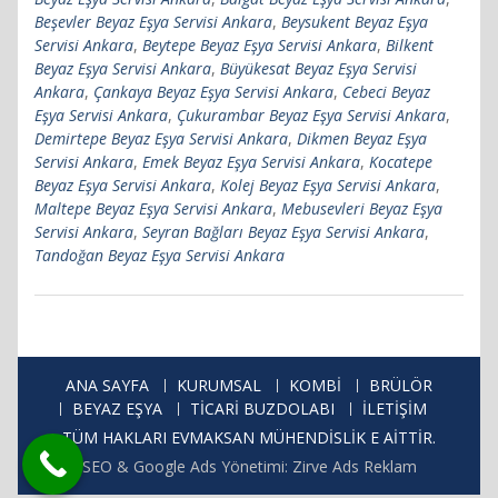
Beşevler Beyaz Eşya Servisi Ankara
,
Beysukent Beyaz Eşya
Servisi Ankara
,
Beytepe Beyaz Eşya Servisi Ankara
,
Bilkent
Beyaz Eşya Servisi Ankara
,
Büyükesat Beyaz Eşya Servisi
Ankara
,
Çankaya Beyaz Eşya Servisi Ankara
,
Cebeci Beyaz
Eşya Servisi Ankara
,
Çukurambar Beyaz Eşya Servisi Ankara
,
Demirtepe Beyaz Eşya Servisi Ankara
,
Dikmen Beyaz Eşya
Servisi Ankara
,
Emek Beyaz Eşya Servisi Ankara
,
Kocatepe
Beyaz Eşya Servisi Ankara
,
Kolej Beyaz Eşya Servisi Ankara
,
Maltepe Beyaz Eşya Servisi Ankara
,
Mebusevleri Beyaz Eşya
Servisi Ankara
,
Seyran Bağları Beyaz Eşya Servisi Ankara
,
Tandoğan Beyaz Eşya Servisi Ankara
ANA SAYFA
KURUMSAL
KOMBİ
BRÜLÖR
BEYAZ EŞYA
TİCARİ BUZDOLABI
İLETİŞİM
TÜM HAKLARI EVMAKSAN MÜHENDİSLİK E AİTTİR.
SEO & Google Ads Yönetimi: Zirve Ads Reklam