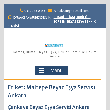
Skip
0532 745 0 555
evmaksan@hotmail.com
to
content
KOMBİ, KLİMA, BRÜLÖR,
EVMAKSAN MÜHENDİSLİK:
ŞOFBEN, BEYAZ EŞYA TEKNİK
SERVİSİ
Kombi, Klima, Beyaz Eşya, Brülör Tamir ve Bakım
Servisi
Menu
Etiket: Maltepe Beyaz Eşya Servisi
Ankara
Çankaya Beyaz Eşya Servisi Ankara