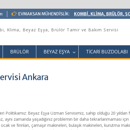
om
EVMAKSAN MÜHENDİSLİK:
KOMBİ, KLİMA, BRÜLÖR, ŞO
i, Klima, Beyaz Eşya, Brülör Tamir ve Bakım Servisi
BRÜLÖR
BEYAZ EŞYA
TİCARİ BUZDOLABI
ervisi Ankara
i Politikamız: Beyaz Eşya Uzman Servisimiz, sahip olduğu 20 yıldan 
lmaz, aynı zamanda yaşadığınız problemin bir daha tekrarlanmaması için
 ocak ve fırınları, çamaşır makineleri, bulaşık makineleri, kurutma mak