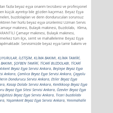
ldan fazla beyaz eşya onarım tecrübesi ve profesyonel
 en küçük ayrıntıyı bile gözden kaçırmaz. Beyaz Eşya
ineleri, buzdolapları ve derin dondurucuları sorunsuz
rektiren her hürlü beyaz eşya ürünleriniz Uzman Servis
 Çamaşır makinesi, Bulaşık makinesi, Buzdolabı, Klima,
 GARANTİLİ Çamaşır makinesi, Bulaşık makinesi,
merkez tüm ilçe, semt ve mahallelerine Beyaz Eşya
apılmaktadır. Servisimizde beyaz eşya tamir bakımı ve
UYURULAR
,
İLETİŞİM
,
KLİMA BAKIMI
,
KLİMA TAMİRİ
,
 BAKIMI
,
ŞOFBEN TAMİRİ
,
TİCARİ BUZDOLABI
,
TİCARİ
tıkent Beyaz Eşya Servisi Ankara
,
Beştepe Beyaz Eşya
isi Ankara
,
Çamlıca Beyaz Eşya Servisi Ankara
,
Çayyolu
Derin Dondurucu Servisi Ankara
,
Etiler Beyaz Eşya
ara
,
Kasap Dolabı Servisi Ankara
,
Kentkkoop Beyaz Eşya
ru Beyaz Eşya Sitesi Servisi Ankara
,
Özevler Beyaz Eşya
öğütözü Beyaz Eşya Servisi Ankara
,
Ticari buzdolabı
ara
,
Yaşamkent Beyaz Eşya Servisi Ankara
,
Yenimahalle