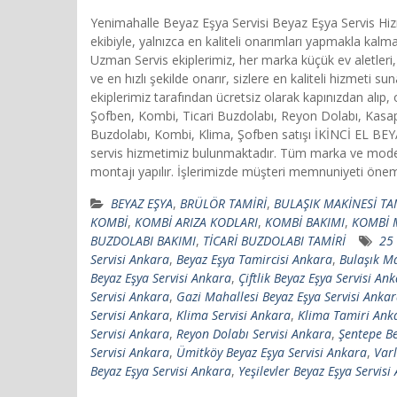
Yenimahalle Beyaz Eşya Servisi Beyaz Eşya Servis Hiz
ekibiyle, yalnızca en kaliteli onarımları yapmakla ka
Uzman Servis ekiplerimiz, her marka küçük ev aletleri,
ve en hızlı şekilde onarır, sizlere en kaliteli hizmet
ekiplerimiz tarafından ücretsiz olarak kapınızdan alı
Şofben, Kombi, Ticari Buzdolabı, Reyon Dolabı, Kasap
Buzdolabı, Kombi, Klima, Şofben satışı İKİNCİ EL B
servis hizmetimiz bulunmaktadır. Tüm marka ve model 
montajı yapılır. İşlerimizde müşteri memnuniyeti önemlidir
BEYAZ EŞYA
,
BRÜLÖR TAMİRİ
,
BULAŞIK MAKİNESİ TA
KOMBİ
,
KOMBİ ARIZA KODLARI
,
KOMBİ BAKIMI
,
KOMBİ 
BUZDOLABI BAKIMI
,
TİCARİ BUZDOLABI TAMİRİ
25 
Servisi Ankara
,
Beyaz Eşya Tamircisi Ankara
,
Bulaşık Ma
Beyaz Eşya Servisi Ankara
,
Çiftlik Beyaz Eşya Servisi An
Servisi Ankara
,
Gazi Mahallesi Beyaz Eşya Servisi Anka
Servisi Ankara
,
Klima Servisi Ankara
,
Klima Tamiri Ank
Servisi Ankara
,
Reyon Dolabı Servisi Ankara
,
Şentepe Be
Servisi Ankara
,
Ümitköy Beyaz Eşya Servisi Ankara
,
Varl
Beyaz Eşya Servisi Ankara
,
Yeşilevler Beyaz Eşya Servisi