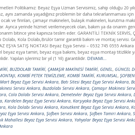
metleri Politikamız: Beyaz Eşya Uzman Servisimiz, sahip olduğu 20 yı
lmaz, aynı zamanda yaşadığınız problemin bir daha tekrarlanmaması için
 ocak ve fırınları, çamaşır makineleri, bulaşık makineleri, kurutma mak
i sunar. Ayrıca yerinde hizmet verilemeyecek olan, bakım ya da onarım ge
p, onarım bitince yine kapınıza teslim eder. GARANTİLİ TEKNİK SERVİS,
 Dolabı, Kola Dolabı,Brülör tamir garantili bakım ve montaj servisi.
EYAZ EŞYA SATIŞ NOKTASI Beyaz Eşya Servisi – 0532 745 0555 Ankara 
beyaz eşya tamiri, beyaz eşya bakımı, beyaz eşya montajı titizlikle y
. Yapılan işlerimiz bir yıl (1 Yıl) garantilidir.
DEVAMI…
MİRİ
,
BUZDOLABI TAMİRİ
,
ÇAMAŞIR MAKİNESİ TAMİRİ
,
GENEL
,
GÜNCEL D
MONTAJI
,
KOMBİ PETEK TEMİZLEME
,
KOMBİ TAMİRİ
,
KURUMSAL
,
ŞOFBEN
Mart Beyaz Eşya Servisi Ankara
,
Batı Sitesi Beyaz Eşya Servisi Ankara
,
Ba
kinesi Servisi Ankara
,
Buzdolabı Servisi Ankara
,
Çamaşır Makinesi Serv
kara
,
Cola Dolabı Servisi Ankara
,
Demetevler Beyaz Eşya Servisi Ankara
,
ra
,
Kardelen Beyaz Eşya Servisi Ankara
,
Karşıyaka Beyaz Eşya Servisi Ank
ara
,
Kola Dolabı Servisi Ankara
,
Konutkent Beyaz Eşya Servisi Ankara
,
Ko
yaz Eşya Servisi Ankara
,
Şofben Servisi Ankara
,
Şofben Tamiri Ankara
,
S
ık Mahallesi Beyaz Eşya Servisi Ankara
,
Yahyalar Beyaz Eşya Servisi Ank
 Ankara