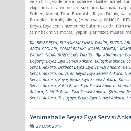
ve en hızlı şekilde onarır, sizlere en kaliteli hizmet
ekiplerimiz tarafından ücretsiz olarak kapınızdan alı
Şofben, Kombi, Ticari Buzdolabı, Reyon Dolabı, Kasap
Buzdolabı, Kombi, Klima, Şofben satışı İKİNCİ EL B
Beyaz Eşya servis hizmetimiz bulunmaktadır. Tüm mark
tamir bakımı ve montajı yapılır. İşlerimizde müşteri mem
BEYAZ EŞYA
,
BULAŞIK MAKİNESİ TAMİRİ
,
BUZDOLABI 
ARIZA KODLARI
,
KOMBİ BAKIMI
,
KOMBİ MONTAJI
,
KOMBİ
BAKIMI
,
TİCARİ BUZDOLABI TAMİRİ
Abidinpaşa Bey
Boğaziçi Beyaz Eşya Servisi Ankara
,
Bulaşık Makinesi Se
Servisi Ankara
,
Derbent Beyaz Eşya Servisi Ankara
,
Deri
Servisi Ankara
,
Gülveren Beyaz Eşya Servisi Ankara
,
Hüs
Servisi Ankara
,
Kayaş Beyaz Eşya Servisi Ankara
,
Kıbrıs
Servisi Ankara
,
Kutlu Beyaz Eşya Servisi Ankara
,
Mamak 
Ankara
,
Şehitlik Beyaz Eşya Servisi Ankara
,
Şirintepe Be
Servisi Ankara
,
Tuzluçayır Beyaz Eşya Servisi Ankara
,
Ür
Yenimahalle Beyaz Eşya Servisi Ank
28 Ocak 2017