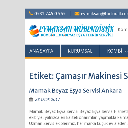
Skip
0532 745 0 555
evmaksan@hotmail.c
to
content
Komb
ANA SAYFA
KURUMSAL
KOMBİ
Etiket: Çamaşır Makinesi S
Mamak Beyaz Eşya Servisi Ankara
28 Ocak 2017
Mamak Beyaz Eşya Servisi Beyaz Eşya Servis Hizmetler
ekibiyle, yalnızca en kaliteli onarımları yapmakla ka
Uzman Servis ekiplerimiz, her marka küçük ev aletleri,