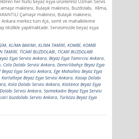
rektiren her hürlü beyaz eşya ürünleriniz Uzman Servis
 Çamaşır makinesi, Bulaşık makinesi, Buzdolabı, Klima,
 GARANTİLİ Çamaşır makinesi, Bulaşık makinesi,
Ankara merkez tüm ilçe, semt ve mahallelerine
titizlikle yapılmaktadır. Servisimizde beyaz eşya
İŞİM
,
KLİMA BAKIMI
,
KLİMA TAMİRİ
,
KOMBİ
,
KOMBİ
N TAMİRİ
,
TİCARİ BUZDOLABI
,
TİCARİ BUZDOLABI
eyaz Eşya Servisi Ankara
,
Beyaz Eşya Tamircisi Ankara
,
a
,
Cola Dolabı Servisi Ankara
,
Demirlibahçe Beyaz Eşya
l Beyaz Eşya Servisi Ankara
,
Ege Mahallesi Beyaz Eşya
,
Kartaltepe Beyaz Eşya Servisi Ankara
,
Kasap Dolabı
ara
,
Kola Dolabı Servisi Ankara
,
Köstence Beyaz Eşya
Dolabı Servisi Ankara
,
Saimekadın Beyaz Eşya Servisi
icari buzdolabı Servisi Ankara
,
Türközü Beyaz Eşya