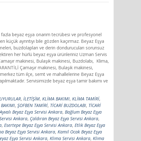
n fazla beyaz eşya onarım tecrübesi ve profesyonel
 en küçük ayrıntıyı bile gözden kaçırmaz. Beyaz Eşya
ineleri, buzdolapları ve derin dondurucuları sorunsuz
rektiren her hürlü beyaz eşya ürünleriniz Uzman Servis
 Çamaşır makinesi, Bulaşık makinesi, Buzdolabı, Klima,
 GARANTİLİ Çamaşır makinesi, Bulaşık makinesi,
merkez tüm ilçe, semt ve mahallelerine Beyaz Eşya
apılmaktadır. Servisimizde beyaz eşya tamir bakımı ve
UYURULAR
,
İLETİŞİM
,
KLİMA BAKIMI
,
KLİMA TAMİRİ
,
 BAKIMI
,
ŞOFBEN TAMİRİ
,
TİCARİ BUZDOLABI
,
TİCARİ
Ayvalı Beyaz Eşya Servisi Ankara
,
Bağlum Beyaz Eşya
Servisi Ankara
,
Çaldıran Beyaz Eşya Servisi Ankara
,
a
,
Esertepe Beyaz Eşya Servisi Ankara
,
Etlik Beyaz Eşya
ba Beyaz Eşya Servisi Ankara
,
Kamil Ocak Beyaz Eşya
eyaz Eşya Servisi Ankara
,
Klima Servisi Ankara
,
Klima