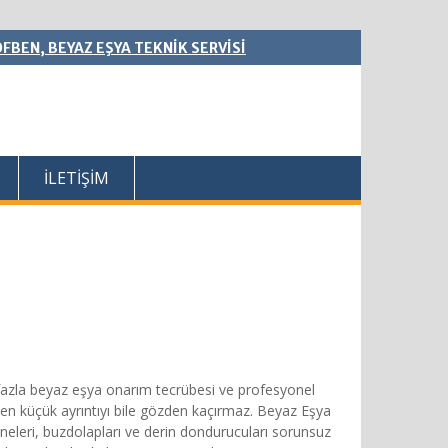
FBEN, BEYAZ EŞYA TEKNİK SERVİSİ
İLETİŞİM
fazla beyaz eşya onarım tecrübesi ve profesyonel
 en küçük ayrıntıyı bile gözden kaçırmaz. Beyaz Eşya
ineleri, buzdolapları ve derin dondurucuları sorunsuz