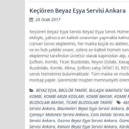
Keçiören Beyaz Eşya Servisi Ankara
28 Ocak 2017
Keçiören Beyaz Eşya Servisi Beyaz Eşya Servis Hizmet
ekibiyle, yalnızca en kaliteli onarımları yapmakla ka
Uzman Servis ekiplerimiz, her marka küçük ev aletleri,
ve en hızlı şekilde onarır, sizlere en kaliteli hizmet
ekiplerimiz tarafından ücretsiz olarak kapınızdan alı
Şofben, Kombi, Ticari Buzdolabı, Reyon Dolabı, Kasap
Buzdolabı, Kombi, Klima, Şofben satışı İKİNCİ EL B
servis hizmetimiz bulunmaktadır. Tüm marka ve model 
montajı yapılır. İşlerimizde müşteri memnuniyeti önemlidir
BEYAZ EŞYA
,
BRÜLÖR TAMİRİ
,
BULAŞIK MAKİNESİ TA
KOMBİ
,
KOMBİ ARIZA KODLARI
,
KOMBİ BAKIMI
,
KOMBİ 
BUZDOLABI BAKIMI
,
TİCARİ BUZDOLABI TAMİRİ
Akt
Servisi Ankara
,
Basınevleri Beyaz Eşya Servisi Ankara
,
B
Çamaşır Makinesi Servisi Ankara
,
Cola Dolabı Servisi 
Servisi Ankara
,
Gazino Beyaz Eşya Servisi Ankara
,
Gümüş
Servisi Ankara
,
Kanuni Beyaz Eşya Servisi Ankara
,
Karde