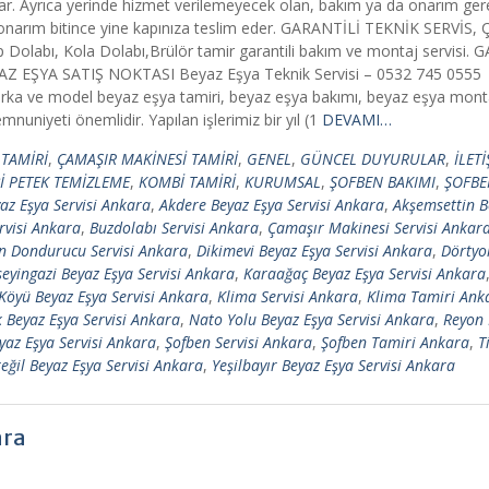
i sunar. Ayrıca yerinde hizmet verilemeyecek olan, bakım ya da onarım ge
p, onarım bitince yine kapınıza teslim eder. GARANTİLİ TEKNİK SERVİS,
 Dolabı, Kola Dolabı,Brülör tamir garantili bakım ve montaj servisi.
EYAZ EŞYA SATIŞ NOKTASI Beyaz Eşya Teknik Servisi – 0532 745 0555 
a ve model beyaz eşya tamiri, beyaz eşya bakımı, beyaz eşya montajı 
nuniyeti önemlidir. Yapılan işlerimiz bir yıl (1
DEVAMI…
TAMİRİ
,
ÇAMAŞIR MAKİNESİ TAMİRİ
,
GENEL
,
GÜNCEL DUYURULAR
,
İLET
 PETEK TEMİZLEME
,
KOMBİ TAMİRİ
,
KURUMSAL
,
ŞOFBEN BAKIMI
,
ŞOFBE
az Eşya Servisi Ankara
,
Akdere Beyaz Eşya Servisi Ankara
,
Akşemsettin B
rvisi Ankara
,
Buzdolabı Servisi Ankara
,
Çamaşır Makinesi Servisi Ankar
n Dondurucu Servisi Ankara
,
Dikimevi Beyaz Eşya Servisi Ankara
,
Dörtyo
eyingazi Beyaz Eşya Servisi Ankara
,
Karaağaç Beyaz Eşya Servisi Ankara
 Köyü Beyaz Eşya Servisi Ankara
,
Klima Servisi Ankara
,
Klima Tamiri Ank
Beyaz Eşya Servisi Ankara
,
Nato Yolu Beyaz Eşya Servisi Ankara
,
Reyon 
yaz Eşya Servisi Ankara
,
Şofben Servisi Ankara
,
Şofben Tamiri Ankara
,
T
eğil Beyaz Eşya Servisi Ankara
,
Yeşilbayır Beyaz Eşya Servisi Ankara
ara