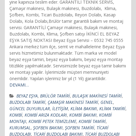
yine kapınıza teslim eder. GARANTİLİ TEKNİK SERVİS,
Çamaşır makinesi, Bulaşık makinesi, Buzdolabı, Klima,
Şofben, Kombi, Ticari Buzdolabı, Reyon Dolabı, Kasap
Dolabı, Kola Dolabı,Brülör tamir garantili bakım ve montaj
servisi. GARANTİLİ Çamaşır makinesi, Bulaşık makinesi,
Buzdolabı, Kombi, Klima, Şofben satışı İKİNCİ EL BEYAZ
EŞYA SATIŞ NOKTASI Beyaz Eşya Servisi – 0532 745 0555
Ankara merkez tüm ilçe, semt ve mahallelerine Beyaz Eşya
servis hizmetimiz bulunmaktadır. Tüm marka ve model
beyaz eşya tamiri, beyaz eşya bakımı, beyaz eşya montajı
titizlikle yapılmaktadır. Servisimizde beyaz eşya tamir bakımı
ve montajı yapılır. İşlerimizde müşteri memnuniyeti
önemlidir. Yapılan işlerimiz bir yıl (1 Yıl) garantilidir.
DEVAMI…
BEYAZ EŞYA
,
BRÜLÖR TAMİRİ
,
BULAŞIK MAKİNESİ TAMİRİ
,
BUZDOLABI TAMİRİ
,
ÇAMAŞIR MAKİNESİ TAMİRİ
,
GENEL
,
GÜNCEL DUYURULAR
,
İLETİŞİM
,
KLİMA BAKIMI
,
KLİMA TAMİRİ
,
KOMBİ
,
KOMBİ ARIZA KODLARI
,
KOMBİ BAKIMI
,
KOMBİ
MONTAJI
,
KOMBİ PETEK TEMİZLEME
,
KOMBİ TAMİRİ
,
KURUMSAL
,
ŞOFBEN BAKIMI
,
ŞOFBEN TAMİRİ
,
TİCARİ
BUZDOLABI
,
TİCARİ BUZDOLABI BAKIMI
,
TİCARİ BUZDOLABI