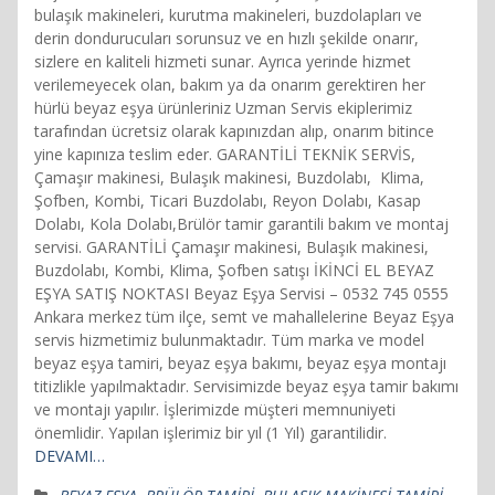
bulaşık makineleri, kurutma makineleri, buzdolapları ve
derin dondurucuları sorunsuz ve en hızlı şekilde onarır,
sizlere en kaliteli hizmeti sunar. Ayrıca yerinde hizmet
verilemeyecek olan, bakım ya da onarım gerektiren her
hürlü beyaz eşya ürünleriniz Uzman Servis ekiplerimiz
tarafından ücretsiz olarak kapınızdan alıp, onarım bitince
yine kapınıza teslim eder. GARANTİLİ TEKNİK SERVİS,
Çamaşır makinesi, Bulaşık makinesi, Buzdolabı, Klima,
Şofben, Kombi, Ticari Buzdolabı, Reyon Dolabı, Kasap
Dolabı, Kola Dolabı,Brülör tamir garantili bakım ve montaj
servisi. GARANTİLİ Çamaşır makinesi, Bulaşık makinesi,
Buzdolabı, Kombi, Klima, Şofben satışı İKİNCİ EL BEYAZ
EŞYA SATIŞ NOKTASI Beyaz Eşya Servisi – 0532 745 0555
Ankara merkez tüm ilçe, semt ve mahallelerine Beyaz Eşya
servis hizmetimiz bulunmaktadır. Tüm marka ve model
beyaz eşya tamiri, beyaz eşya bakımı, beyaz eşya montajı
titizlikle yapılmaktadır. Servisimizde beyaz eşya tamir bakımı
ve montajı yapılır. İşlerimizde müşteri memnuniyeti
önemlidir. Yapılan işlerimiz bir yıl (1 Yıl) garantilidir.
DEVAMI…