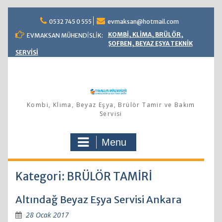
Skip
0532 745 0 555
evmaksan@hotmail.com
to
content
KOMBİ, KLİMA, BRÜLÖR,
EVMAKSAN MÜHENDİSLİK:
ŞOFBEN, BEYAZ EŞYA TEKNİK
SERVİSİ
Kombi, Klima, Beyaz Eşya, Brülör Tamir ve Bakım
Servisi
Menu
Kategori: BRÜLÖR TAMİRİ
Altındağ Beyaz Eşya Servisi Ankara
28 Ocak 2017