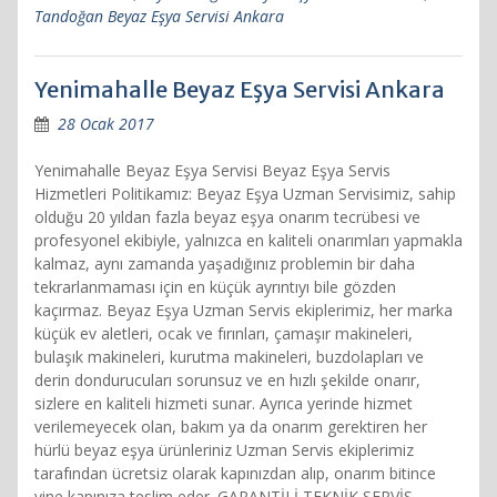
Tandoğan Beyaz Eşya Servisi Ankara
Yenimahalle Beyaz Eşya Servisi Ankara
28 Ocak 2017
Yenimahalle Beyaz Eşya Servisi Beyaz Eşya Servis
Hizmetleri Politikamız: Beyaz Eşya Uzman Servisimiz, sahip
olduğu 20 yıldan fazla beyaz eşya onarım tecrübesi ve
profesyonel ekibiyle, yalnızca en kaliteli onarımları yapmakla
kalmaz, aynı zamanda yaşadığınız problemin bir daha
tekrarlanmaması için en küçük ayrıntıyı bile gözden
kaçırmaz. Beyaz Eşya Uzman Servis ekiplerimiz, her marka
küçük ev aletleri, ocak ve fırınları, çamaşır makineleri,
bulaşık makineleri, kurutma makineleri, buzdolapları ve
derin dondurucuları sorunsuz ve en hızlı şekilde onarır,
sizlere en kaliteli hizmeti sunar. Ayrıca yerinde hizmet
verilemeyecek olan, bakım ya da onarım gerektiren her
hürlü beyaz eşya ürünleriniz Uzman Servis ekiplerimiz
tarafından ücretsiz olarak kapınızdan alıp, onarım bitince
yine kapınıza teslim eder. GARANTİLİ TEKNİK SERVİS,