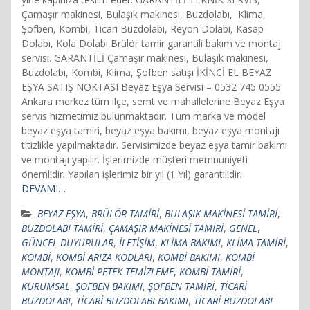
Çamaşır makinesi, Bulaşık makinesi, Buzdolabı, Klima,
Şofben, Kombi, Ticari Buzdolabı, Reyon Dolabı, Kasap
Dolabı, Kola Dolabı,Brülör tamir garantili bakım ve montaj
servisi. GARANTİLİ Çamaşır makinesi, Bulaşık makinesi,
Buzdolabı, Kombi, Klima, Şofben satışı İKİNCİ EL BEYAZ
EŞYA SATIŞ NOKTASI Beyaz Eşya Servisi – 0532 745 0555
Ankara merkez tüm ilçe, semt ve mahallelerine Beyaz Eşya
servis hizmetimiz bulunmaktadır. Tüm marka ve model
beyaz eşya tamiri, beyaz eşya bakımı, beyaz eşya montajı
titizlikle yapılmaktadır. Servisimizde beyaz eşya tamir bakımı
ve montajı yapılır. İşlerimizde müşteri memnuniyeti
önemlidir. Yapılan işlerimiz bir yıl (1 Yıl) garantilidir.
DEVAMI…
BEYAZ EŞYA
,
BRÜLÖR TAMİRİ
,
BULAŞIK MAKİNESİ TAMİRİ
,
BUZDOLABI TAMİRİ
,
ÇAMAŞIR MAKİNESİ TAMİRİ
,
GENEL
,
GÜNCEL DUYURULAR
,
İLETİŞİM
,
KLİMA BAKIMI
,
KLİMA TAMİRİ
,
KOMBİ
,
KOMBİ ARIZA KODLARI
,
KOMBİ BAKIMI
,
KOMBİ
MONTAJI
,
KOMBİ PETEK TEMİZLEME
,
KOMBİ TAMİRİ
,
KURUMSAL
,
ŞOFBEN BAKIMI
,
ŞOFBEN TAMİRİ
,
TİCARİ
BUZDOLABI
,
TİCARİ BUZDOLABI BAKIMI
,
TİCARİ BUZDOLABI