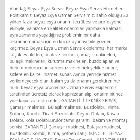
Altındağ Beyaz Eşya Servisi Beyaz Eşya Servis Hizmetleri
Politikamız: Beyaz Eşya Uzman Servisimiz, sahip olduğu 20
yıldan fazla beyaz eşya onarım tecrübesi ve profesyonel
ekibiyle, yalnızca en kaliteli onarımları yapmakla kalmaz,
aynı zamanda yaşadığınız problemin bir daha
tekrarlanmaması için en küçük ayrıntıyı bile gözden
kaçırmaz. Beyaz Eşya Uzman Servis ekiplerimiz, her marka
küçük ev aletleri, ocak ve fırınları, çamaşır makineleri,
bulaşık makineleri, kurutma makineleri, buzdolapları ve
derin dondurucuları sorunsuz ve en hızlı şekilde onarır,
sizlere en kaliteli hizmeti sunar. Ayrıca yerinde hizmet
verilemeyecek olan, bakım ya da onarım gerektiren her
hürlü beyaz eşya ürünleriniz Uzman Servis ekiplerimiz
tarafından ücretsiz olarak kapınızdan alıp, onarım bitince
yine kapınıza teslim eder. GARANTİLİ TEKNİK SERVİS,
Çamaşır makinesi, Bulaşık makinesi, Buzdolabı, Klima,
Şofben, Kombi, Ticari Buzdolabı, Reyon Dolabı, Kasap
Dolabı, Kola Dolabı,Brülör tamir garantili bakım ve montaj
servisi. GARANTİLİ Çamaşır makinesi, Bulaşık makinesi,
Buzdolabı, Kombi, Klima, Şofben satışı İKİNCİ EL BEYAZ
EŞYA SATIŞ NOKTASI Beyaz Eşya Servisi – 0532 745 0555