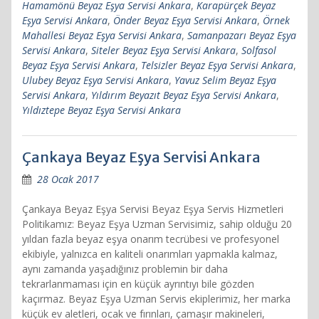
Hamamönü Beyaz Eşya Servisi Ankara
,
Karapürçek Beyaz
Eşya Servisi Ankara
,
Önder Beyaz Eşya Servisi Ankara
,
Örnek
Mahallesi Beyaz Eşya Servisi Ankara
,
Samanpazarı Beyaz Eşya
Servisi Ankara
,
Siteler Beyaz Eşya Servisi Ankara
,
Solfasol
Beyaz Eşya Servisi Ankara
,
Telsizler Beyaz Eşya Servisi Ankara
,
Ulubey Beyaz Eşya Servisi Ankara
,
Yavuz Selim Beyaz Eşya
Servisi Ankara
,
Yıldırım Beyazıt Beyaz Eşya Servisi Ankara
,
Yıldıztepe Beyaz Eşya Servisi Ankara
Çankaya Beyaz Eşya Servisi Ankara
28 Ocak 2017
Çankaya Beyaz Eşya Servisi Beyaz Eşya Servis Hizmetleri
Politikamız: Beyaz Eşya Uzman Servisimiz, sahip olduğu 20
yıldan fazla beyaz eşya onarım tecrübesi ve profesyonel
ekibiyle, yalnızca en kaliteli onarımları yapmakla kalmaz,
aynı zamanda yaşadığınız problemin bir daha
tekrarlanmaması için en küçük ayrıntıyı bile gözden
kaçırmaz. Beyaz Eşya Uzman Servis ekiplerimiz, her marka
küçük ev aletleri, ocak ve fırınları, çamaşır makineleri,