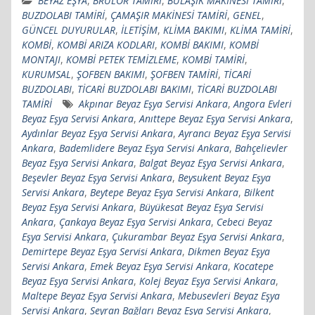
BEYAZ EŞYA
,
BRÜLÖR TAMİRİ
,
BULAŞIK MAKİNESİ TAMİRİ
,
BUZDOLABI TAMİRİ
,
ÇAMAŞIR MAKİNESİ TAMİRİ
,
GENEL
,
GÜNCEL DUYURULAR
,
İLETİŞİM
,
KLİMA BAKIMI
,
KLİMA TAMİRİ
,
KOMBİ
,
KOMBİ ARIZA KODLARI
,
KOMBİ BAKIMI
,
KOMBİ
MONTAJI
,
KOMBİ PETEK TEMİZLEME
,
KOMBİ TAMİRİ
,
KURUMSAL
,
ŞOFBEN BAKIMI
,
ŞOFBEN TAMİRİ
,
TİCARİ
BUZDOLABI
,
TİCARİ BUZDOLABI BAKIMI
,
TİCARİ BUZDOLABI
TAMİRİ
Akpınar Beyaz Eşya Servisi Ankara
,
Angora Evleri
Beyaz Eşya Servisi Ankara
,
Anıttepe Beyaz Eşya Servisi Ankara
,
Aydınlar Beyaz Eşya Servisi Ankara
,
Ayrancı Beyaz Eşya Servisi
Ankara
,
Bademlidere Beyaz Eşya Servisi Ankara
,
Bahçelievler
Beyaz Eşya Servisi Ankara
,
Balgat Beyaz Eşya Servisi Ankara
,
Beşevler Beyaz Eşya Servisi Ankara
,
Beysukent Beyaz Eşya
Servisi Ankara
,
Beytepe Beyaz Eşya Servisi Ankara
,
Bilkent
Beyaz Eşya Servisi Ankara
,
Büyükesat Beyaz Eşya Servisi
Ankara
,
Çankaya Beyaz Eşya Servisi Ankara
,
Cebeci Beyaz
Eşya Servisi Ankara
,
Çukurambar Beyaz Eşya Servisi Ankara
,
Demirtepe Beyaz Eşya Servisi Ankara
,
Dikmen Beyaz Eşya
Servisi Ankara
,
Emek Beyaz Eşya Servisi Ankara
,
Kocatepe
Beyaz Eşya Servisi Ankara
,
Kolej Beyaz Eşya Servisi Ankara
,
Maltepe Beyaz Eşya Servisi Ankara
,
Mebusevleri Beyaz Eşya
Servisi Ankara
,
Seyran Bağları Beyaz Eşya Servisi Ankara
,