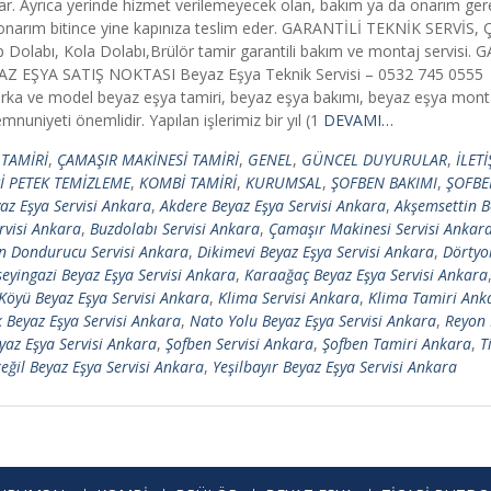
i sunar. Ayrıca yerinde hizmet verilemeyecek olan, bakım ya da onarım ge
p, onarım bitince yine kapınıza teslim eder. GARANTİLİ TEKNİK SERVİS,
 Dolabı, Kola Dolabı,Brülör tamir garantili bakım ve montaj servisi.
EYAZ EŞYA SATIŞ NOKTASI Beyaz Eşya Teknik Servisi – 0532 745 0555 
a ve model beyaz eşya tamiri, beyaz eşya bakımı, beyaz eşya montajı 
nuniyeti önemlidir. Yapılan işlerimiz bir yıl (1
DEVAMI…
TAMİRİ
,
ÇAMAŞIR MAKİNESİ TAMİRİ
,
GENEL
,
GÜNCEL DUYURULAR
,
İLET
 PETEK TEMİZLEME
,
KOMBİ TAMİRİ
,
KURUMSAL
,
ŞOFBEN BAKIMI
,
ŞOFBE
az Eşya Servisi Ankara
,
Akdere Beyaz Eşya Servisi Ankara
,
Akşemsettin B
rvisi Ankara
,
Buzdolabı Servisi Ankara
,
Çamaşır Makinesi Servisi Ankar
n Dondurucu Servisi Ankara
,
Dikimevi Beyaz Eşya Servisi Ankara
,
Dörtyo
eyingazi Beyaz Eşya Servisi Ankara
,
Karaağaç Beyaz Eşya Servisi Ankara
 Köyü Beyaz Eşya Servisi Ankara
,
Klima Servisi Ankara
,
Klima Tamiri Ank
Beyaz Eşya Servisi Ankara
,
Nato Yolu Beyaz Eşya Servisi Ankara
,
Reyon 
yaz Eşya Servisi Ankara
,
Şofben Servisi Ankara
,
Şofben Tamiri Ankara
,
T
eğil Beyaz Eşya Servisi Ankara
,
Yeşilbayır Beyaz Eşya Servisi Ankara