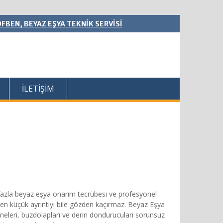
FBEN, BEYAZ EŞYA TEKNİK SERVİSİ
İLETİŞİM
fazla beyaz eşya onarım tecrübesi ve profesyonel
 en küçük ayrıntıyı bile gözden kaçırmaz. Beyaz Eşya
ineleri, buzdolapları ve derin dondurucuları sorunsuz