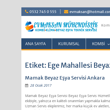
Skip
0532 745 0 555
evmaksan@hotmail.c
to
content
Komb
ANA SAYFA
KURUMSAL
KOMBİ
Etiket: Ege Mahallesi Beya
Mamak Beyaz Eşya Servisi Ankara
28 Ocak 2017
Mamak Beyaz Eşya Servisi Beyaz Eşya Servis Hizmetler
ekibiyle, yalnızca en kaliteli onarımları yapmakla ka
Uzman Servis ekiplerimiz, her marka küçük ev aletleri,