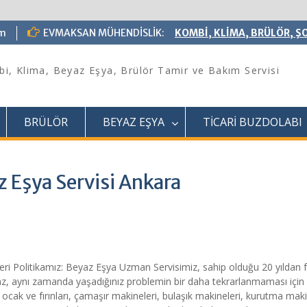
om
EVMAKSAN MÜHENDİSLİK:
KOMBİ, KLİMA, BRÜLÖR, ŞO
i, Klima, Beyaz Eşya, Brülör Tamir ve Bakım Servisi
BRÜLÖR
BEYAZ EŞYA
TİCARİ BUZDOLABI
z Eşya Servisi Ankara
i Politikamız: Beyaz Eşya Uzman Servisimiz, sahip olduğu 20 yıldan 
lmaz, aynı zamanda yaşadığınız problemin bir daha tekrarlanmaması için
 ocak ve fırınları, çamaşır makineleri, bulaşık makineleri, kurutma mak