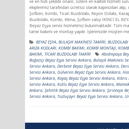
ve en hızlı şekilde onarır, sizlere en kaliteli hizmet
ekiplerimiz tarafından ücretsiz olarak kapınızdan alı
Şofben, Kombi, Ticari Buzdolabı, Reyon Dolabı, Kasap
Buzdolabı, Kombi, Klima, Şofben satışı İKİNCİ EL B
Beyaz Eşya servis hizmetimiz bulunmaktadır. Tüm mark
tamir bakımı ve montajı yapılır. İşlerimizde müşteri mem
BEYAZ EŞYA
,
BULAŞIK MAKİNESİ TAMİRİ
,
BUZDOLABI 
ARIZA KODLARI
,
KOMBİ BAKIMI
,
KOMBİ MONTAJI
,
KOMBİ
BAKIMI
,
TİCARİ BUZDOLABI TAMİRİ
Abidinpaşa Bey
Boğaziçi Beyaz Eşya Servisi Ankara
,
Bulaşık Makinesi Se
Servisi Ankara
,
Derbent Beyaz Eşya Servisi Ankara
,
Deri
Servisi Ankara
,
Gülveren Beyaz Eşya Servisi Ankara
,
Hüs
Servisi Ankara
,
Kayaş Beyaz Eşya Servisi Ankara
,
Kıbrıs
Servisi Ankara
,
Kutlu Beyaz Eşya Servisi Ankara
,
Mamak 
Ankara
,
Şehitlik Beyaz Eşya Servisi Ankara
,
Şirintepe Be
Servisi Ankara
,
Tuzluçayır Beyaz Eşya Servisi Ankara
,
Ür