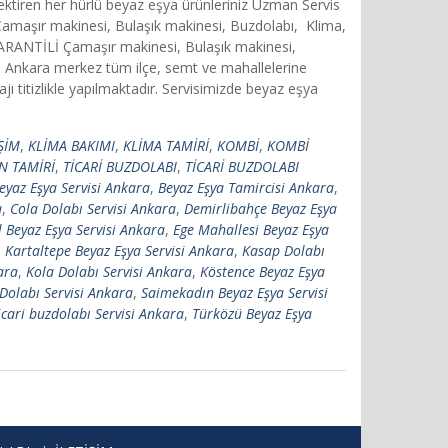
rektiren her hürlü beyaz eşya ürünleriniz Uzman Servis
 Çamaşır makinesi, Bulaşık makinesi, Buzdolabı, Klima,
 GARANTİLİ Çamaşır makinesi, Bulaşık makinesi,
Ankara merkez tüm ilçe, semt ve mahallelerine
titizlikle yapılmaktadır. Servisimizde beyaz eşya
İŞİM
,
KLİMA BAKIMI
,
KLİMA TAMİRİ
,
KOMBİ
,
KOMBİ
N TAMİRİ
,
TİCARİ BUZDOLABI
,
TİCARİ BUZDOLABI
eyaz Eşya Servisi Ankara
,
Beyaz Eşya Tamircisi Ankara
,
a
,
Cola Dolabı Servisi Ankara
,
Demirlibahçe Beyaz Eşya
l Beyaz Eşya Servisi Ankara
,
Ege Mahallesi Beyaz Eşya
,
Kartaltepe Beyaz Eşya Servisi Ankara
,
Kasap Dolabı
ara
,
Kola Dolabı Servisi Ankara
,
Köstence Beyaz Eşya
Dolabı Servisi Ankara
,
Saimekadın Beyaz Eşya Servisi
icari buzdolabı Servisi Ankara
,
Türközü Beyaz Eşya