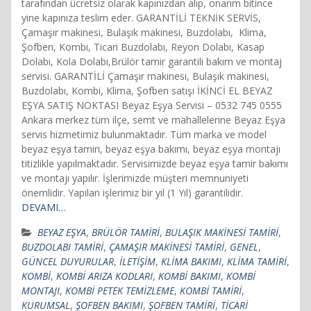
tarafından ücretsiz olarak kapınızdan alıp, onarım bitince
yine kapınıza teslim eder. GARANTİLİ TEKNİK SERVİS,
Çamaşır makinesi, Bulaşık makinesi, Buzdolabı, Klima,
Şofben, Kombi, Ticari Buzdolabı, Reyon Dolabı, Kasap
Dolabı, Kola Dolabı,Brülör tamir garantili bakım ve montaj
servisi. GARANTİLİ Çamaşır makinesi, Bulaşık makinesi,
Buzdolabı, Kombi, Klima, Şofben satışı İKİNCİ EL BEYAZ
EŞYA SATIŞ NOKTASI Beyaz Eşya Servisi – 0532 745 0555
Ankara merkez tüm ilçe, semt ve mahallelerine Beyaz Eşya
servis hizmetimiz bulunmaktadır. Tüm marka ve model
beyaz eşya tamiri, beyaz eşya bakımı, beyaz eşya montajı
titizlikle yapılmaktadır. Servisimizde beyaz eşya tamir bakımı
ve montajı yapılır. İşlerimizde müşteri memnuniyeti
önemlidir. Yapılan işlerimiz bir yıl (1 Yıl) garantilidir.
DEVAMI…
BEYAZ EŞYA
,
BRÜLÖR TAMİRİ
,
BULAŞIK MAKİNESİ TAMİRİ
,
BUZDOLABI TAMİRİ
,
ÇAMAŞIR MAKİNESİ TAMİRİ
,
GENEL
,
GÜNCEL DUYURULAR
,
İLETİŞİM
,
KLİMA BAKIMI
,
KLİMA TAMİRİ
,
KOMBİ
,
KOMBİ ARIZA KODLARI
,
KOMBİ BAKIMI
,
KOMBİ
MONTAJI
,
KOMBİ PETEK TEMİZLEME
,
KOMBİ TAMİRİ
,
KURUMSAL
,
ŞOFBEN BAKIMI
,
ŞOFBEN TAMİRİ
,
TİCARİ