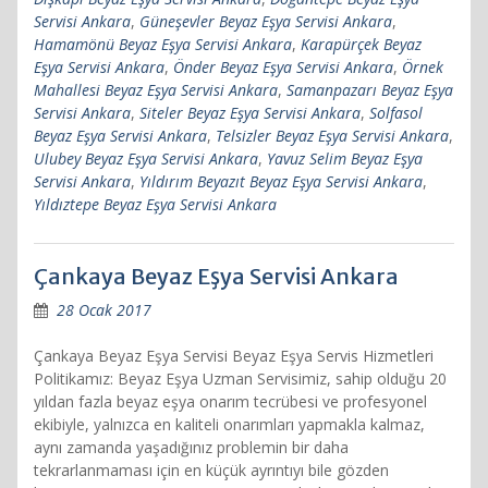
Servisi Ankara
,
Güneşevler Beyaz Eşya Servisi Ankara
,
Hamamönü Beyaz Eşya Servisi Ankara
,
Karapürçek Beyaz
Eşya Servisi Ankara
,
Önder Beyaz Eşya Servisi Ankara
,
Örnek
Mahallesi Beyaz Eşya Servisi Ankara
,
Samanpazarı Beyaz Eşya
Servisi Ankara
,
Siteler Beyaz Eşya Servisi Ankara
,
Solfasol
Beyaz Eşya Servisi Ankara
,
Telsizler Beyaz Eşya Servisi Ankara
,
Ulubey Beyaz Eşya Servisi Ankara
,
Yavuz Selim Beyaz Eşya
Servisi Ankara
,
Yıldırım Beyazıt Beyaz Eşya Servisi Ankara
,
Yıldıztepe Beyaz Eşya Servisi Ankara
Çankaya Beyaz Eşya Servisi Ankara
28 Ocak 2017
Çankaya Beyaz Eşya Servisi Beyaz Eşya Servis Hizmetleri
Politikamız: Beyaz Eşya Uzman Servisimiz, sahip olduğu 20
yıldan fazla beyaz eşya onarım tecrübesi ve profesyonel
ekibiyle, yalnızca en kaliteli onarımları yapmakla kalmaz,
aynı zamanda yaşadığınız problemin bir daha
tekrarlanmaması için en küçük ayrıntıyı bile gözden