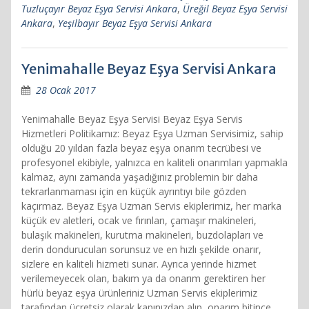
Tuzluçayır Beyaz Eşya Servisi Ankara
,
Üreğil Beyaz Eşya Servisi
Ankara
,
Yeşilbayır Beyaz Eşya Servisi Ankara
Yenimahalle Beyaz Eşya Servisi Ankara
28 Ocak 2017
Yenimahalle Beyaz Eşya Servisi Beyaz Eşya Servis
Hizmetleri Politikamız: Beyaz Eşya Uzman Servisimiz, sahip
olduğu 20 yıldan fazla beyaz eşya onarım tecrübesi ve
profesyonel ekibiyle, yalnızca en kaliteli onarımları yapmakla
kalmaz, aynı zamanda yaşadığınız problemin bir daha
tekrarlanmaması için en küçük ayrıntıyı bile gözden
kaçırmaz. Beyaz Eşya Uzman Servis ekiplerimiz, her marka
küçük ev aletleri, ocak ve fırınları, çamaşır makineleri,
bulaşık makineleri, kurutma makineleri, buzdolapları ve
derin dondurucuları sorunsuz ve en hızlı şekilde onarır,
sizlere en kaliteli hizmeti sunar. Ayrıca yerinde hizmet
verilemeyecek olan, bakım ya da onarım gerektiren her
hürlü beyaz eşya ürünleriniz Uzman Servis ekiplerimiz
tarafından ücretsiz olarak kapınızdan alıp, onarım bitince