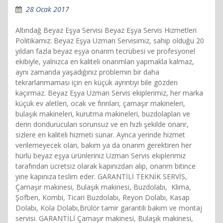
28 Ocak 2017
Altındağ Beyaz Eşya Servisi Beyaz Eşya Servis Hizmetleri
Politikamız: Beyaz Eşya Uzman Servisimiz, sahip olduğu 20
yıldan fazla beyaz eşya onarım tecrübesi ve profesyonel
ekibiyle, yalnızca en kaliteli onarımları yapmakla kalmaz,
aynı zamanda yaşadığınız problemin bir daha
tekrarlanmaması için en küçük ayrıntıyı bile gözden
kaçırmaz. Beyaz Eşya Uzman Servis ekiplerimiz, her marka
küçük ev aletleri, ocak ve fırınları, çamaşır makineleri,
bulaşık makineleri, kurutma makineleri, buzdolapları ve
derin dondurucuları sorunsuz ve en hızlı şekilde onarır,
sizlere en kaliteli hizmeti sunar. Ayrıca yerinde hizmet
verilemeyecek olan, bakım ya da onarım gerektiren her
hürlü beyaz eşya ürünleriniz Uzman Servis ekiplerimiz
tarafından ücretsiz olarak kapınızdan alıp, onarım bitince
yine kapınıza teslim eder. GARANTİLİ TEKNİK SERVİS,
Çamaşır makinesi, Bulaşık makinesi, Buzdolabı, Klima,
Şofben, Kombi, Ticari Buzdolabı, Reyon Dolabı, Kasap
Dolabı, Kola Dolabı,Brülör tamir garantili bakım ve montaj
servisi. GARANTİLİ Çamaşır makinesi, Bulaşık makinesi,