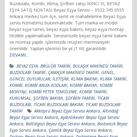
Buzdolabı, Kombi, Klima, Şofben satışı İKİNCİ EL BEYAZ
EŞYA SATIŞ NOKTASI Beyaz Eşya Servisi – 0532 745 0555
Ankara merkez tüm ilçe, semt ve mahallelerine Beyaz Eşya
servis hizmetimiz bulunmaktadır. Tüm marka ve model
beyaz eşya tamiri, beyaz eşya bakımı, beyaz eşya montajı
titizlikle yapılmaktadır. Servisimizde beyaz eşya tamir bakımı
ve montajı yapılır. İşlerimizde müşteri memnuniyeti
önemlidir. Yapılan işlerimiz bir yıl (1 Yıl) garantilidir.
DEVAMI…
BEYAZ EŞYA
,
BRÜLÖR TAMİRİ
,
BULAŞIK MAKİNESİ TAMİRİ
,
BUZDOLABI TAMİRİ
,
ÇAMAŞIR MAKİNESİ TAMİRİ
,
GENEL
,
GÜNCEL DUYURULAR
,
İLETİŞİM
,
KLİMA BAKIMI
,
KLİMA TAMİRİ
,
KOMBİ
,
KOMBİ ARIZA KODLARI
,
KOMBİ BAKIMI
,
KOMBİ
MONTAJI
,
KOMBİ PETEK TEMİZLEME
,
KOMBİ TAMİRİ
,
KURUMSAL
,
ŞOFBEN BAKIMI
,
ŞOFBEN TAMİRİ
,
TİCARİ
BUZDOLABI
,
TİCARİ BUZDOLABI BAKIMI
,
TİCARİ BUZDOLABI
TAMİRİ
Akköprü Beyaz Eşya Servisi Ankara
,
Altındağ
Beyaz Eşya Servisi Ankara
,
Aydınlıkevler Beyaz Eşya Servisi
Ankara
,
Battalgazi Beyaz Eşya Servisi Ankara
,
Bostancık Beyaz
Eşya Servisi Ankara
,
Çamlık Beyaz Eşya Servisi Ankara
,
Dışkapı Beyaz Eşya Servisi Ankara
,
Doğantepe Beyaz Eşya