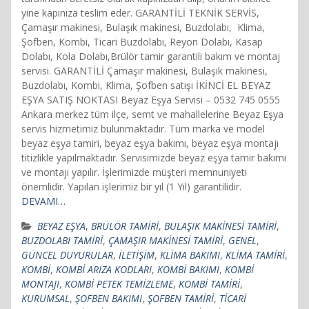
yine kapınıza teslim eder. GARANTİLİ TEKNİK SERVİS,
Çamaşır makinesi, Bulaşık makinesi, Buzdolabı, Klima,
Şofben, Kombi, Ticari Buzdolabı, Reyon Dolabı, Kasap
Dolabı, Kola Dolabı,Brülör tamir garantili bakım ve montaj
servisi. GARANTİLİ Çamaşır makinesi, Bulaşık makinesi,
Buzdolabı, Kombi, Klima, Şofben satışı İKİNCİ EL BEYAZ
EŞYA SATIŞ NOKTASI Beyaz Eşya Servisi – 0532 745 0555
Ankara merkez tüm ilçe, semt ve mahallelerine Beyaz Eşya
servis hizmetimiz bulunmaktadır. Tüm marka ve model
beyaz eşya tamiri, beyaz eşya bakımı, beyaz eşya montajı
titizlikle yapılmaktadır. Servisimizde beyaz eşya tamir bakımı
ve montajı yapılır. İşlerimizde müşteri memnuniyeti
önemlidir. Yapılan işlerimiz bir yıl (1 Yıl) garantilidir.
DEVAMI…
BEYAZ EŞYA
,
BRÜLÖR TAMİRİ
,
BULAŞIK MAKİNESİ TAMİRİ
,
BUZDOLABI TAMİRİ
,
ÇAMAŞIR MAKİNESİ TAMİRİ
,
GENEL
,
GÜNCEL DUYURULAR
,
İLETİŞİM
,
KLİMA BAKIMI
,
KLİMA TAMİRİ
,
KOMBİ
,
KOMBİ ARIZA KODLARI
,
KOMBİ BAKIMI
,
KOMBİ
MONTAJI
,
KOMBİ PETEK TEMİZLEME
,
KOMBİ TAMİRİ
,
KURUMSAL
,
ŞOFBEN BAKIMI
,
ŞOFBEN TAMİRİ
,
TİCARİ