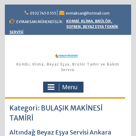
Skip
0532 745 0 555
evmaksan@hotmail.com
to
content
KOMBİ, KLİMA, BRÜLÖR,
EVMAKSAN MÜHENDİSLİK:
ŞOFBEN, BEYAZ EŞYA TEKNİK
SERVİSİ
Kombi, Klima, Beyaz Eşya, Brülör Tamir ve Bakım
Servisi
Menu
Kategori: BULAŞIK MAKİNESİ
TAMİRİ
Altındağ Beyaz Eşya Servisi Ankara