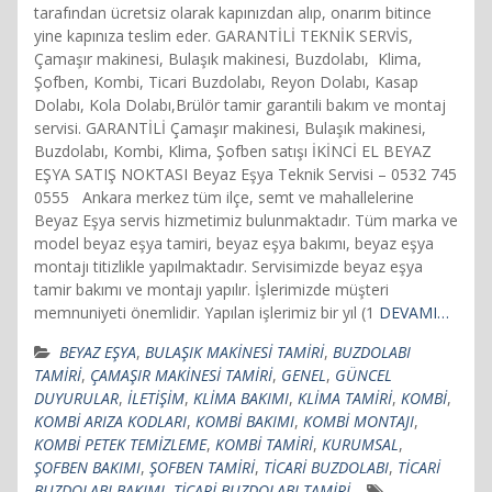
tarafından ücretsiz olarak kapınızdan alıp, onarım bitince
yine kapınıza teslim eder. GARANTİLİ TEKNİK SERVİS,
Çamaşır makinesi, Bulaşık makinesi, Buzdolabı, Klima,
Şofben, Kombi, Ticari Buzdolabı, Reyon Dolabı, Kasap
Dolabı, Kola Dolabı,Brülör tamir garantili bakım ve montaj
servisi. GARANTİLİ Çamaşır makinesi, Bulaşık makinesi,
Buzdolabı, Kombi, Klima, Şofben satışı İKİNCİ EL BEYAZ
EŞYA SATIŞ NOKTASI Beyaz Eşya Teknik Servisi – 0532 745
0555 Ankara merkez tüm ilçe, semt ve mahallelerine
Beyaz Eşya servis hizmetimiz bulunmaktadır. Tüm marka ve
model beyaz eşya tamiri, beyaz eşya bakımı, beyaz eşya
montajı titizlikle yapılmaktadır. Servisimizde beyaz eşya
tamir bakımı ve montajı yapılır. İşlerimizde müşteri
memnuniyeti önemlidir. Yapılan işlerimiz bir yıl (1
DEVAMI…
BEYAZ EŞYA
,
BULAŞIK MAKİNESİ TAMİRİ
,
BUZDOLABI
TAMİRİ
,
ÇAMAŞIR MAKİNESİ TAMİRİ
,
GENEL
,
GÜNCEL
DUYURULAR
,
İLETİŞİM
,
KLİMA BAKIMI
,
KLİMA TAMİRİ
,
KOMBİ
,
KOMBİ ARIZA KODLARI
,
KOMBİ BAKIMI
,
KOMBİ MONTAJI
,
KOMBİ PETEK TEMİZLEME
,
KOMBİ TAMİRİ
,
KURUMSAL
,
ŞOFBEN BAKIMI
,
ŞOFBEN TAMİRİ
,
TİCARİ BUZDOLABI
,
TİCARİ
BUZDOLABI BAKIMI
,
TİCARİ BUZDOLABI TAMİRİ