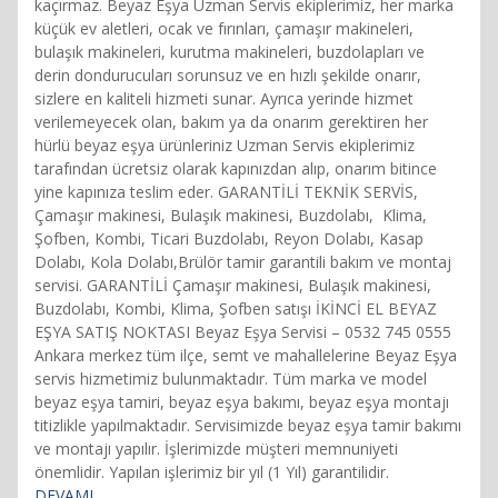
kaçırmaz. Beyaz Eşya Uzman Servis ekiplerimiz, her marka
küçük ev aletleri, ocak ve fırınları, çamaşır makineleri,
bulaşık makineleri, kurutma makineleri, buzdolapları ve
derin dondurucuları sorunsuz ve en hızlı şekilde onarır,
sizlere en kaliteli hizmeti sunar. Ayrıca yerinde hizmet
verilemeyecek olan, bakım ya da onarım gerektiren her
hürlü beyaz eşya ürünleriniz Uzman Servis ekiplerimiz
tarafından ücretsiz olarak kapınızdan alıp, onarım bitince
yine kapınıza teslim eder. GARANTİLİ TEKNİK SERVİS,
Çamaşır makinesi, Bulaşık makinesi, Buzdolabı, Klima,
Şofben, Kombi, Ticari Buzdolabı, Reyon Dolabı, Kasap
Dolabı, Kola Dolabı,Brülör tamir garantili bakım ve montaj
servisi. GARANTİLİ Çamaşır makinesi, Bulaşık makinesi,
Buzdolabı, Kombi, Klima, Şofben satışı İKİNCİ EL BEYAZ
EŞYA SATIŞ NOKTASI Beyaz Eşya Servisi – 0532 745 0555
Ankara merkez tüm ilçe, semt ve mahallelerine Beyaz Eşya
servis hizmetimiz bulunmaktadır. Tüm marka ve model
beyaz eşya tamiri, beyaz eşya bakımı, beyaz eşya montajı
titizlikle yapılmaktadır. Servisimizde beyaz eşya tamir bakımı
ve montajı yapılır. İşlerimizde müşteri memnuniyeti
önemlidir. Yapılan işlerimiz bir yıl (1 Yıl) garantilidir.
DEVAMI…