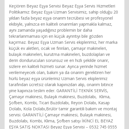
Keçiören Beyaz Eşya Servisi Beyaz Eşya Servis Hizmetleri
Politikamız: Beyaz Eşya Uzman Servisimiz, sahip olduğu 20
yıldan fazla beyaz eşya onarım tecrübesi ve profesyonel
ekibiyle, yalnızca en kaliteli onarımları yapmakla kalmaz,
aynı zamanda yaşadığınız problemin bir daha
tekrarlanmaması için en küçük ayrıntıyı bile gözden
kaçırmaz. Beyaz Eşya Uzman Servis ekiplerimiz, her marka
küçük ev aletleri, ocak ve fırınları, çamaşır makineleri,
bulaşık makineleri, kurutma makineleri, buzdolapları ve
derin dondurucuları sorunsuz ve en hızlı şekilde onarır,
sizlere en kaliteli hizmeti sunar. Ayrıca yerinde hizmet
verilemeyecek olan, bakım ya da onarım gerektiren her
hürlü beyaz eşya ürünleriniz Uzman Servis ekiplerimiz
tarafından ücretsiz olarak kapınızdan alıp, onarım bitince
yine kapınıza teslim eder. GARANTİLİ TEKNİK SERVİS,
Çamaşır makinesi, Bulaşık makinesi, Buzdolabı, Klima,
Şofben, Kombi, Ticari Buzdolabı, Reyon Dolabı, Kasap
Dolabı, Kola Dolabı,Brülör tamir garantili bakım ve montaj
servisi. GARANTİLİ Çamaşır makinesi, Bulaşık makinesi,
Buzdolabı, Kombi, Klima, Şofben satışı İKİNCİ EL BEYAZ
EŞYA SATIŞ NOKTASI Beyaz Eşya Servisi – 0532 745 0555