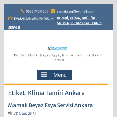
Skip
0532 745 0 555
evmaksan@hotmail.com
to
content
KOMBİ, KLİMA, BRÜLÖR,
EVMAKSAN MÜHENDİSLİK:
ŞOFBEN, BEYAZ EŞYA TEKNİK
SERVİSİ
Kombi, Klima, Beyaz Eşya, Brülör Tamir ve Bakım
Servisi
Menu
Etiket: Klima Tamiri Ankara
Mamak Beyaz Eşya Servisi Ankara
28 Ocak 2017