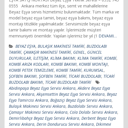
0555 Ankara merkez tüm ilçe, semt ve mahallelerine
Beyaz Eşya servis hizmetimiz bulunmaktadır. Tüm marka ve
model beyaz eşya tamiri, beyaz eşya bakımı, beyaz eşya
montajı titizlikle yapılmaktadır. Servisimizde beyaz eşya
tamir bakımı ve montajı yapılır. İşlerimizde müşteri
memnuniyeti önemlidir. Yapılan işlerimiz bir yıl (1
DEVAMI…
BEYAZ EŞYA
,
BULAŞIK MAKİNESİ TAMİRİ
,
BUZDOLABI
TAMİRİ
,
ÇAMAŞIR MAKİNESİ TAMİRİ
,
GENEL
,
GÜNCEL
DUYURULAR
,
İLETİŞİM
,
KLİMA BAKIMI
,
KLİMA TAMİRİ
,
KOMBİ
,
KOMBİ ARIZA KODLARI
,
KOMBİ BAKIMI
,
KOMBİ MONTAJI
,
KOMBİ PETEK TEMİZLEME
,
KOMBİ TAMİRİ
,
KURUMSAL
,
ŞOFBEN BAKIMI
,
ŞOFBEN TAMİRİ
,
TİCARİ BUZDOLABI
,
TİCARİ
BUZDOLABI BAKIMI
,
TİCARİ BUZDOLABI TAMİRİ
Abidinpaşa Beyaz Eşya Servisi Ankara
,
Akdere Beyaz Eşya
Servisi Ankara
,
Akşemsettin Beyaz Eşya Servisi Ankara
,
Beyaz
Eşya Tamircisi Ankara
,
Boğaziçi Beyaz Eşya Servisi Ankara
,
Bulaşık Makinesi Servisi Ankara
,
Buzdolabı Servisi Ankara
,
Çamaşır Makinesi Servisi Ankara
,
Cola Dolabı Servisi Ankara
,
Demirlibahçe Beyaz Eşya Servisi Ankara
,
Derbent Beyaz Eşya
Servisi Ankara
,
Derin Dondurucu Servisi Ankara
,
Dikimevi