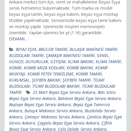
Ankara merkez tüm ilçe, semt ve mahallelerine Beyaz Eşya
servis hizmetimiz bulunmaktadır. Tüm marka ve model
beyaz eşya tamiri, beyaz eşya bakımı, beyaz eşya montajı
titizlikle yapılmaktadır. Servisimizde beyaz eşya tamir bakımı
ve montajı yapılır. İşlerimizde müşteri memnuniyeti
önemlidir. Yapılan işlerimiz bir yıl (1 Yıl) garantilidir.
DEVAMI…
BEYAZ EŞYA
,
BRÜLÖR TAMİRİ
,
BULAŞIK MAKİNESİ TAMİRİ
,
BUZDOLABI TAMİRİ
,
ÇAMAŞIR MAKİNESİ TAMİRİ
,
GENEL
,
GÜNCEL DUYURULAR
,
İLETİŞİM
,
KLİMA BAKIMI
,
KLİMA TAMİRİ
,
KOMBİ
,
KOMBİ ARIZA KODLARI
,
KOMBİ BAKIMI
,
KOMBİ
MONTAJI
,
KOMBİ PETEK TEMİZLEME
,
KOMBİ TAMİRİ
,
KURUMSAL
,
ŞOFBEN BAKIMI
,
ŞOFBEN TAMİRİ
,
TİCARİ
BUZDOLABI
,
TİCARİ BUZDOLABI BAKIMI
,
TİCARİ BUZDOLABI
TAMİRİ
25 Mart Beyaz Eşya Servisi Ankara
,
Batı Sitesi
Beyaz Eşya Servisi Ankara
,
Batıkent Beyaz Eşya Servisi Ankara
,
Beştepe Beyaz Eşya Servisi Ankara
,
Beyaz Eşya Tamircisi
Ankara
,
Bulaşık Makinesi Servisi Ankara
,
Buzdolabı Servisi
Ankara
,
Çamaşır Makinesi Servisi Ankara
,
Çamlıca Beyaz Eşya
Servisi Ankara
,
Çayyolu Beyaz Eşya Servisi Ankara
,
Çiftlik
Beyaz Eşya Servisi Ankara
,
Cola Dolabı Servisi Ankara
,