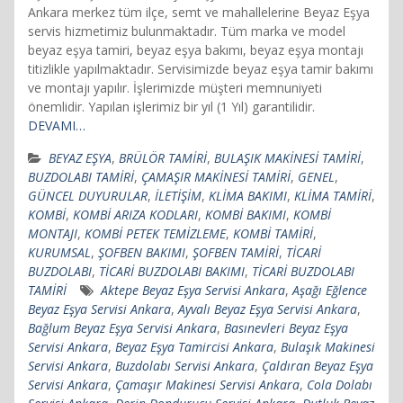
Ankara merkez tüm ilçe, semt ve mahallelerine Beyaz Eşya
servis hizmetimiz bulunmaktadır. Tüm marka ve model
beyaz eşya tamiri, beyaz eşya bakımı, beyaz eşya montajı
titizlikle yapılmaktadır. Servisimizde beyaz eşya tamir bakımı
ve montajı yapılır. İşlerimizde müşteri memnuniyeti
önemlidir. Yapılan işlerimiz bir yıl (1 Yıl) garantilidir.
DEVAMI…
BEYAZ EŞYA
,
BRÜLÖR TAMİRİ
,
BULAŞIK MAKİNESİ TAMİRİ
,
BUZDOLABI TAMİRİ
,
ÇAMAŞIR MAKİNESİ TAMİRİ
,
GENEL
,
GÜNCEL DUYURULAR
,
İLETİŞİM
,
KLİMA BAKIMI
,
KLİMA TAMİRİ
,
KOMBİ
,
KOMBİ ARIZA KODLARI
,
KOMBİ BAKIMI
,
KOMBİ
MONTAJI
,
KOMBİ PETEK TEMİZLEME
,
KOMBİ TAMİRİ
,
KURUMSAL
,
ŞOFBEN BAKIMI
,
ŞOFBEN TAMİRİ
,
TİCARİ
BUZDOLABI
,
TİCARİ BUZDOLABI BAKIMI
,
TİCARİ BUZDOLABI
TAMİRİ
Aktepe Beyaz Eşya Servisi Ankara
,
Aşağı Eğlence
Beyaz Eşya Servisi Ankara
,
Ayvalı Beyaz Eşya Servisi Ankara
,
Bağlum Beyaz Eşya Servisi Ankara
,
Basınevleri Beyaz Eşya
Servisi Ankara
,
Beyaz Eşya Tamircisi Ankara
,
Bulaşık Makinesi
Servisi Ankara
,
Buzdolabı Servisi Ankara
,
Çaldıran Beyaz Eşya
Servisi Ankara
,
Çamaşır Makinesi Servisi Ankara
,
Cola Dolabı