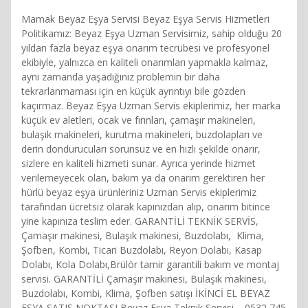
Mamak Beyaz Eşya Servisi Beyaz Eşya Servis Hizmetleri
Politikamız: Beyaz Eşya Uzman Servisimiz, sahip olduğu 20
yıldan fazla beyaz eşya onarım tecrübesi ve profesyonel
ekibiyle, yalnızca en kaliteli onarımları yapmakla kalmaz,
aynı zamanda yaşadığınız problemin bir daha
tekrarlanmaması için en küçük ayrıntıyı bile gözden
kaçırmaz. Beyaz Eşya Uzman Servis ekiplerimiz, her marka
küçük ev aletleri, ocak ve fırınları, çamaşır makineleri,
bulaşık makineleri, kurutma makineleri, buzdolapları ve
derin dondurucuları sorunsuz ve en hızlı şekilde onarır,
sizlere en kaliteli hizmeti sunar. Ayrıca yerinde hizmet
verilemeyecek olan, bakım ya da onarım gerektiren her
hürlü beyaz eşya ürünleriniz Uzman Servis ekiplerimiz
tarafından ücretsiz olarak kapınızdan alıp, onarım bitince
yine kapınıza teslim eder. GARANTİLİ TEKNİK SERVİS,
Çamaşır makinesi, Bulaşık makinesi, Buzdolabı, Klima,
Şofben, Kombi, Ticari Buzdolabı, Reyon Dolabı, Kasap
Dolabı, Kola Dolabı,Brülör tamir garantili bakım ve montaj
servisi. GARANTİLİ Çamaşır makinesi, Bulaşık makinesi,
Buzdolabı, Kombi, Klima, Şofben satışı İKİNCİ EL BEYAZ
EŞYA SATIŞ NOKTASI Beyaz Eşya Teknik Servisi – 0532 745