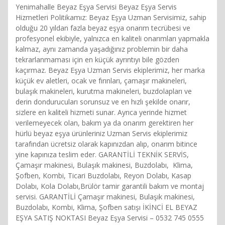
Yenimahalle Beyaz Eşya Servisi Beyaz Eşya Servis
Hizmetleri Politikamız: Beyaz Eşya Uzman Servisimiz, sahip
olduğu 20 yıldan fazla beyaz eşya onarım tecrübesi ve
profesyonel ekibiyle, yalnızca en kaliteli onarımları yapmakla
kalmaz, aynı zamanda yaşadığınız problemin bir daha
tekrarlanmaması için en küçük ayrıntıyı bile gözden
kaçırmaz. Beyaz Eşya Uzman Servis ekiplerimiz, her marka
küçük ev aletleri, ocak ve fırınları, çamaşır makineleri,
bulaşık makineleri, kurutma makineleri, buzdolapları ve
derin dondurucuları sorunsuz ve en hızlı şekilde onarır,
sizlere en kaliteli hizmeti sunar. Ayrıca yerinde hizmet
verilemeyecek olan, bakım ya da onarım gerektiren her
hürlü beyaz eşya ürünleriniz Uzman Servis ekiplerimiz
tarafından ücretsiz olarak kapınızdan alıp, onarım bitince
yine kapınıza teslim eder. GARANTİLİ TEKNİK SERVİS,
Çamaşır makinesi, Bulaşık makinesi, Buzdolabı, Klima,
Şofben, Kombi, Ticari Buzdolabı, Reyon Dolabı, Kasap
Dolabı, Kola Dolabı,Brülör tamir garantili bakım ve montaj
servisi. GARANTİLİ Çamaşır makinesi, Bulaşık makinesi,
Buzdolabı, Kombi, Klima, Şofben satışı İKİNCİ EL BEYAZ
EŞYA SATIŞ NOKTASI Beyaz Eşya Servisi – 0532 745 0555