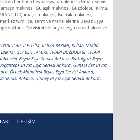
rektiren her hürlü beyaz eşya ürünleriniz Uzman Servis
 Çamaşır makinesi, Bulaşık makinesi, Buzdolabı, Klima,
 GARANTİLİ Çamaşır makinesi, Bulaşık makinesi,
merkez tüm ilçe, semt ve mahallelerine Beyaz Eşya
apılmaktadır. Servisimizde beyaz eşya tamir bakımı ve
UYURULAR
,
İLETİŞİM
,
KLİMA BAKIMI
,
KLİMA TAMİRİ
,
 BAKIMI
,
ŞOFBEN TAMİRİ
,
TİCARİ BUZDOLABI
,
TİCARİ
ınlıkevler Beyaz Eşya Servisi Ankara
,
Battalgazi Beyaz
Doğantepe Beyaz Eşya Servisi Ankara
,
Güneşevler Beyaz
kara
,
Örnek Mahallesi Beyaz Eşya Servisi Ankara
,
şya Servisi Ankara
,
Ulubey Beyaz Eşya Servisi Ankara
,
LABI
İLETİŞİM