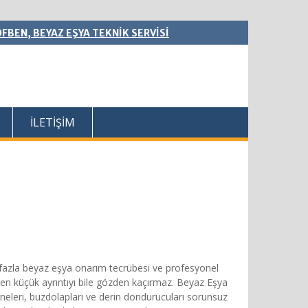
FBEN, BEYAZ EŞYA TEKNİK SERVİSİ
İLETİŞİM
 fazla beyaz eşya onarım tecrübesi ve profesyonel
 en küçük ayrıntıyı bile gözden kaçırmaz. Beyaz Eşya
ineleri, buzdolapları ve derin dondurucuları sorunsuz