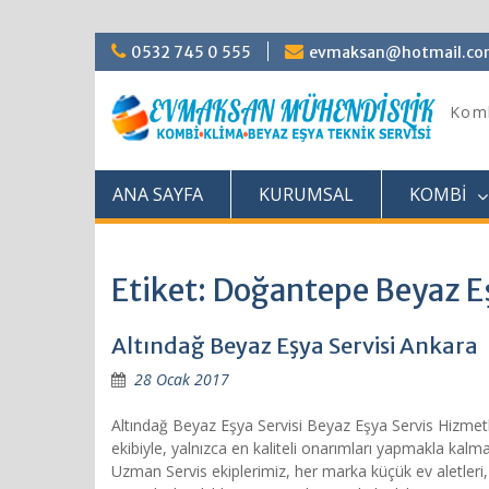
Skip
0532 745 0 555
evmaksan@hotmail.c
to
content
Komb
ANA SAYFA
KURUMSAL
KOMBİ
Etiket: Doğantepe Beyaz E
Altındağ Beyaz Eşya Servisi Ankara
28 Ocak 2017
Altındağ Beyaz Eşya Servisi Beyaz Eşya Servis Hizmet
ekibiyle, yalnızca en kaliteli onarımları yapmakla ka
Uzman Servis ekiplerimiz, her marka küçük ev aletleri,