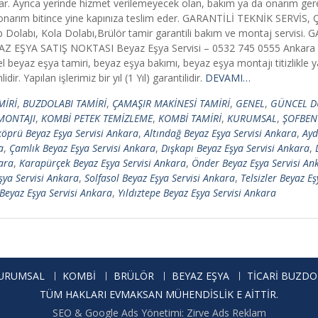
i sunar. Ayrıca yerinde hizmet verilemeyecek olan, bakım ya da onarım ge
p, onarım bitince yine kapınıza teslim eder. GARANTİLİ TEKNİK SERVİS,
 Dolabı, Kola Dolabı,Brülör tamir garantili bakım ve montaj servisi.
EYAZ EŞYA SATIŞ NOKTASI Beyaz Eşya Servisi – 0532 745 0555 Ankara 
beyaz eşya tamiri, beyaz eşya bakımı, beyaz eşya montajı titizlikle y
. Yapılan işlerimiz bir yıl (1 Yıl) garantilidir.
DEVAMI…
MİRİ
,
BUZDOLABI TAMİRİ
,
ÇAMAŞIR MAKİNESİ TAMİRİ
,
GENEL
,
GÜNCEL D
MONTAJI
,
KOMBİ PETEK TEMİZLEME
,
KOMBİ TAMİRİ
,
KURUMSAL
,
ŞOFBEN
öprü Beyaz Eşya Servisi Ankara
,
Altındağ Beyaz Eşya Servisi Ankara
,
Ayd
a
,
Çamlık Beyaz Eşya Servisi Ankara
,
Dışkapı Beyaz Eşya Servisi Ankara
,
ara
,
Karapürçek Beyaz Eşya Servisi Ankara
,
Önder Beyaz Eşya Servisi An
Eşya Servisi Ankara
,
Solfasol Beyaz Eşya Servisi Ankara
,
Telsizler Beyaz E
 Beyaz Eşya Servisi Ankara
,
Yıldıztepe Beyaz Eşya Servisi Ankara
URUMSAL
KOMBİ
BRÜLÖR
BEYAZ EŞYA
TİCARİ BUZDO
TÜM HAKLARI EVMAKSAN MÜHENDİSLİK E AİTTİR.
SEO & Google Ads Yönetimi: Zirve Ads Reklam