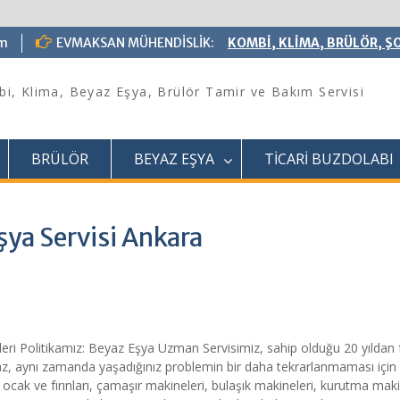
om
EVMAKSAN MÜHENDİSLİK:
KOMBİ, KLİMA, BRÜLÖR, ŞO
i, Klima, Beyaz Eşya, Brülör Tamir ve Bakım Servisi
BRÜLÖR
BEYAZ EŞYA
TİCARİ BUZDOLABI
şya Servisi Ankara
leri Politikamız: Beyaz Eşya Uzman Servisimiz, sahip olduğu 20 yıldan
lmaz, aynı zamanda yaşadığınız problemin bir daha tekrarlanmaması için
 ocak ve fırınları, çamaşır makineleri, bulaşık makineleri, kurutma mak