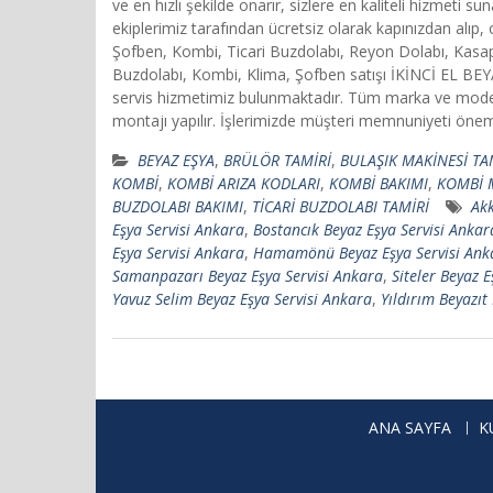
ve en hızlı şekilde onarır, sizlere en kaliteli hizmet
ekiplerimiz tarafından ücretsiz olarak kapınızdan alı
Şofben, Kombi, Ticari Buzdolabı, Reyon Dolabı, Kasap
Buzdolabı, Kombi, Klima, Şofben satışı İKİNCİ EL B
servis hizmetimiz bulunmaktadır. Tüm marka ve model 
montajı yapılır. İşlerimizde müşteri memnuniyeti önemlidir
BEYAZ EŞYA
,
BRÜLÖR TAMİRİ
,
BULAŞIK MAKİNESİ TA
KOMBİ
,
KOMBİ ARIZA KODLARI
,
KOMBİ BAKIMI
,
KOMBİ 
BUZDOLABI BAKIMI
,
TİCARİ BUZDOLABI TAMİRİ
Akk
Eşya Servisi Ankara
,
Bostancık Beyaz Eşya Servisi Ankar
Eşya Servisi Ankara
,
Hamamönü Beyaz Eşya Servisi Ank
Samanpazarı Beyaz Eşya Servisi Ankara
,
Siteler Beyaz 
Yavuz Selim Beyaz Eşya Servisi Ankara
,
Yıldırım Beyazıt
ANA SAYFA
K