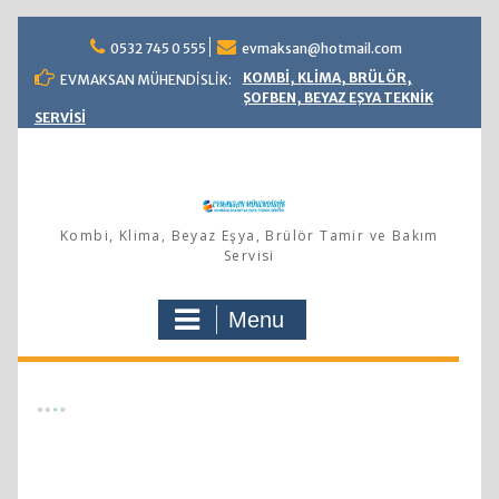
Skip
0532 745 0 555
evmaksan@hotmail.com
to
content
KOMBİ, KLİMA, BRÜLÖR,
EVMAKSAN MÜHENDİSLİK:
ŞOFBEN, BEYAZ EŞYA TEKNİK
SERVİSİ
Kombi, Klima, Beyaz Eşya, Brülör Tamir ve Bakım
Servisi
Menu