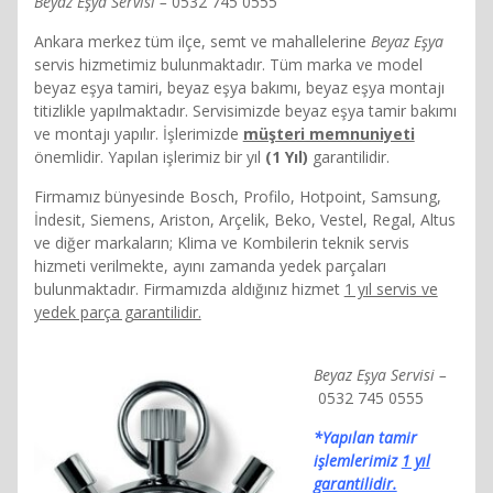
Beyaz Eşya Servisi –
0532 745 0555
Ankara merkez tüm ilçe, semt ve mahallelerine
Beyaz Eşya
servis hizmetimiz bulunmaktadır. Tüm marka ve model
beyaz eşya tamiri, beyaz eşya bakımı, beyaz eşya montajı
titizlikle yapılmaktadır. Servisimizde beyaz eşya tamir bakımı
ve montajı yapılır. İşlerimizde
müşteri memnuniyeti
önemlidir. Yapılan işlerimiz bir yıl
(1 Yıl)
garantilidir.
Firmamız bünyesinde Bosch, Profilo, Hotpoint, Samsung,
İndesit, Siemens, Ariston, Arçelik, Beko, Vestel, Regal, Altus
ve diğer markaların; Klima ve Kombilerin teknik servis
hizmeti verilmekte, ayını zamanda yedek parçaları
bulunmaktadır. Firmamızda aldığınız hizmet
1 yıl servis ve
yedek parça garantilidir.
Beyaz Eşya Servisi –
0532 745 0555
*Yapılan tamir
işlemlerimiz
1 yıl
garantilidir.