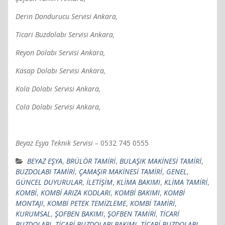
Derin Dondurucu Servisi Ankara,
Ticari Buzdolabı Servisi Ankara,
Reyon Dolabı Servisi Ankara,
Kasap Dolabı Servisi Ankara,
Kola Dolabı Servisi Ankara,
Cola Dolabı Servisi Ankara,
Beyaz Eşya Teknik Servisi –
0532 745 0555
BEYAZ EŞYA
,
BRÜLÖR TAMİRİ
,
BULAŞIK MAKİNESİ TAMİRİ
,
BUZDOLABI TAMİRİ
,
ÇAMAŞIR MAKİNESİ TAMİRİ
,
GENEL
,
GÜNCEL DUYURULAR
,
İLETİŞİM
,
KLİMA BAKIMI
,
KLİMA TAMİRİ
,
KOMBİ
,
KOMBİ ARIZA KODLARI
,
KOMBİ BAKIMI
,
KOMBİ
MONTAJI
,
KOMBİ PETEK TEMİZLEME
,
KOMBİ TAMİRİ
,
KURUMSAL
,
ŞOFBEN BAKIMI
,
ŞOFBEN TAMİRİ
,
TİCARİ
BUZDOLABI
,
TİCARİ BUZDOLABI BAKIMI
,
TİCARİ BUZDOLABI