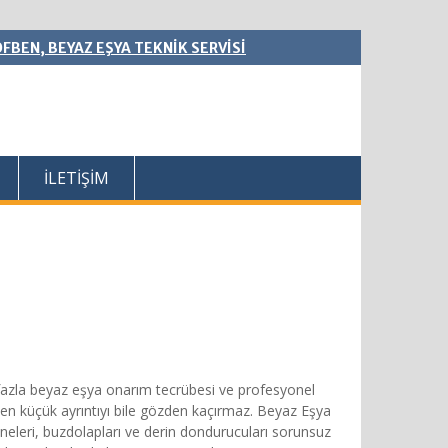
FBEN, BEYAZ EŞYA TEKNİK SERVİSİ
İLETİŞİM
fazla beyaz eşya onarım tecrübesi ve profesyonel
 en küçük ayrıntıyı bile gözden kaçırmaz. Beyaz Eşya
ineleri, buzdolapları ve derin dondurucuları sorunsuz