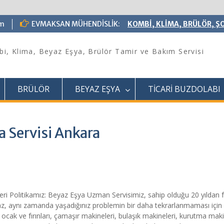
om
EVMAKSAN MÜHENDİSLİK:
KOMBİ, KLİMA, BRÜLÖR, ŞO
i, Klima, Beyaz Eşya, Brülör Tamir ve Bakım Servisi
BRÜLÖR
BEYAZ EŞYA
TİCARİ BUZDOLABI
a Servisi Ankara
i Politikamız: Beyaz Eşya Uzman Servisimiz, sahip olduğu 20 yıldan 
lmaz, aynı zamanda yaşadığınız problemin bir daha tekrarlanmaması için
 ocak ve fırınları, çamaşır makineleri, bulaşık makineleri, kurutma mak