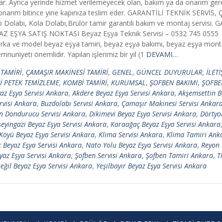
i sunar. Ayrıca yerinde hizmet verilemeyecek olan, bakım ya da onarım ge
p, onarım bitince yine kapınıza teslim eder. GARANTİLİ TEKNİK SERVİS,
 Dolabı, Kola Dolabı,Brülör tamir garantili bakım ve montaj servisi.
EYAZ EŞYA SATIŞ NOKTASI Beyaz Eşya Teknik Servisi – 0532 745 0555 
a ve model beyaz eşya tamiri, beyaz eşya bakımı, beyaz eşya montajı 
nuniyeti önemlidir. Yapılan işlerimiz bir yıl (1
DEVAMI…
TAMİRİ
,
ÇAMAŞIR MAKİNESİ TAMİRİ
,
GENEL
,
GÜNCEL DUYURULAR
,
İLET
 PETEK TEMİZLEME
,
KOMBİ TAMİRİ
,
KURUMSAL
,
ŞOFBEN BAKIMI
,
ŞOFBE
az Eşya Servisi Ankara
,
Akdere Beyaz Eşya Servisi Ankara
,
Akşemsettin B
rvisi Ankara
,
Buzdolabı Servisi Ankara
,
Çamaşır Makinesi Servisi Ankar
n Dondurucu Servisi Ankara
,
Dikimevi Beyaz Eşya Servisi Ankara
,
Dörtyo
eyingazi Beyaz Eşya Servisi Ankara
,
Karaağaç Beyaz Eşya Servisi Ankara
 Köyü Beyaz Eşya Servisi Ankara
,
Klima Servisi Ankara
,
Klima Tamiri Ank
Beyaz Eşya Servisi Ankara
,
Nato Yolu Beyaz Eşya Servisi Ankara
,
Reyon 
yaz Eşya Servisi Ankara
,
Şofben Servisi Ankara
,
Şofben Tamiri Ankara
,
T
eğil Beyaz Eşya Servisi Ankara
,
Yeşilbayır Beyaz Eşya Servisi Ankara