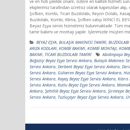
ve en hızlı şekilde onarır, sizlere en kaliteli hizmet
ekiplerimiz tarafından ücretsiz olarak kapınızdan alı
Şofben, Kombi, Ticari Buzdolabı, Reyon Dolabı, Kasap
Buzdolabı, Kombi, Klima, Şofben satışı İKİNCİ EL B
Beyaz Eşya servis hizmetimiz bulunmaktadır. Tüm mark
tamir bakımı ve montajı yapılır. İşlerimizde müşteri mem
BEYAZ EŞYA
,
BULAŞIK MAKİNESİ TAMİRİ
,
BUZDOLABI 
ARIZA KODLARI
,
KOMBİ BAKIMI
,
KOMBİ MONTAJI
,
KOMBİ
BAKIMI
,
TİCARİ BUZDOLABI TAMİRİ
Abidinpaşa Bey
Boğaziçi Beyaz Eşya Servisi Ankara
,
Bulaşık Makinesi Se
Servisi Ankara
,
Derbent Beyaz Eşya Servisi Ankara
,
Deri
Servisi Ankara
,
Gülveren Beyaz Eşya Servisi Ankara
,
Hüs
Servisi Ankara
,
Kayaş Beyaz Eşya Servisi Ankara
,
Kıbrıs
Servisi Ankara
,
Kutlu Beyaz Eşya Servisi Ankara
,
Mamak 
Ankara
,
Şehitlik Beyaz Eşya Servisi Ankara
,
Şirintepe Be
Servisi Ankara
,
Tuzluçayır Beyaz Eşya Servisi Ankara
,
Ür