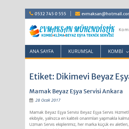
Skip
0532 745 0 555
evmaksan@hotmail.c
to
content
Komb
ANA SAYFA
KURUMSAL
KOMBİ
Etiket: Dikimevi Beyaz Eşy
Mamak Beyaz Eşya Servisi Ankara
28 Ocak 2017
Mamak Beyaz Eşya Servisi Beyaz Eşya Servis Hizmetler
ekibiyle, yalnızca en kaliteli onarımları yapmakla ka
Uzman Servis ekiplerimiz, her marka küçük ev aletleri,