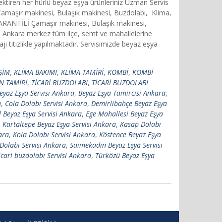
rektiren her hürlü beyaz eşya ürünleriniz Uzman Servis
 Çamaşır makinesi, Bulaşık makinesi, Buzdolabı, Klima,
 GARANTİLİ Çamaşır makinesi, Bulaşık makinesi,
Ankara merkez tüm ilçe, semt ve mahallelerine
titizlikle yapılmaktadır. Servisimizde beyaz eşya
İŞİM
,
KLİMA BAKIMI
,
KLİMA TAMİRİ
,
KOMBİ
,
KOMBİ
N TAMİRİ
,
TİCARİ BUZDOLABI
,
TİCARİ BUZDOLABI
eyaz Eşya Servisi Ankara
,
Beyaz Eşya Tamircisi Ankara
,
a
,
Cola Dolabı Servisi Ankara
,
Demirlibahçe Beyaz Eşya
l Beyaz Eşya Servisi Ankara
,
Ege Mahallesi Beyaz Eşya
,
Kartaltepe Beyaz Eşya Servisi Ankara
,
Kasap Dolabı
ara
,
Kola Dolabı Servisi Ankara
,
Köstence Beyaz Eşya
Dolabı Servisi Ankara
,
Saimekadın Beyaz Eşya Servisi
icari buzdolabı Servisi Ankara
,
Türközü Beyaz Eşya