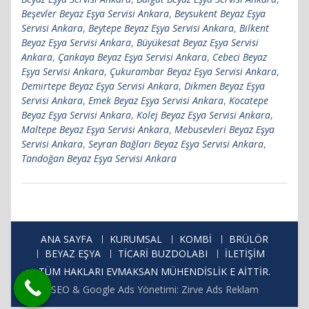
Beşevler Beyaz Eşya Servisi Ankara
,
Beysukent Beyaz Eşya
Servisi Ankara
,
Beytepe Beyaz Eşya Servisi Ankara
,
Bilkent
Beyaz Eşya Servisi Ankara
,
Büyükesat Beyaz Eşya Servisi
Ankara
,
Çankaya Beyaz Eşya Servisi Ankara
,
Cebeci Beyaz
Eşya Servisi Ankara
,
Çukurambar Beyaz Eşya Servisi Ankara
,
Demirtepe Beyaz Eşya Servisi Ankara
,
Dikmen Beyaz Eşya
Servisi Ankara
,
Emek Beyaz Eşya Servisi Ankara
,
Kocatepe
Beyaz Eşya Servisi Ankara
,
Kolej Beyaz Eşya Servisi Ankara
,
Maltepe Beyaz Eşya Servisi Ankara
,
Mebusevleri Beyaz Eşya
Servisi Ankara
,
Seyran Bağları Beyaz Eşya Servisi Ankara
,
Tandoğan Beyaz Eşya Servisi Ankara
ANA SAYFA
KURUMSAL
KOMBİ
BRÜLÖR
BEYAZ EŞYA
TİCARİ BUZDOLABI
İLETİŞİM
TÜM HAKLARI EVMAKSAN MÜHENDİSLİK E AİTTİR.
SEO & Google Ads Yönetimi: Zirve Ads Reklam