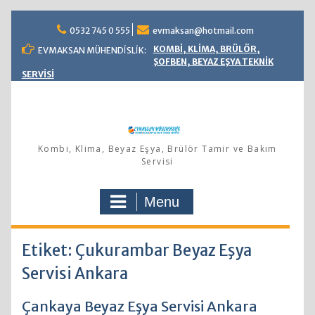
Skip
0532 745 0 555
evmaksan@hotmail.com
to
content
KOMBİ, KLİMA, BRÜLÖR,
EVMAKSAN MÜHENDİSLİK:
ŞOFBEN, BEYAZ EŞYA TEKNİK
SERVİSİ
Kombi, Klima, Beyaz Eşya, Brülör Tamir ve Bakım
Servisi
Menu
Etiket: Çukurambar Beyaz Eşya
Servisi Ankara
Çankaya Beyaz Eşya Servisi Ankara