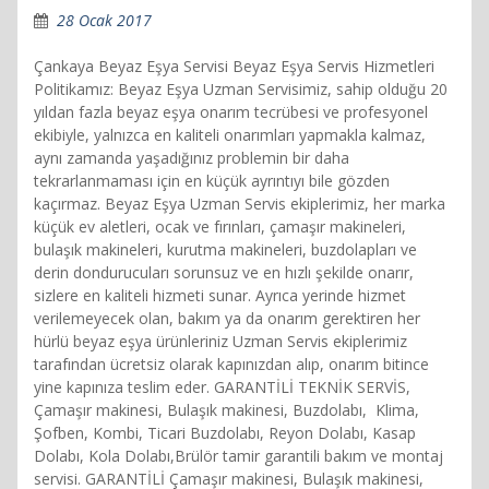
28 Ocak 2017
Çankaya Beyaz Eşya Servisi Beyaz Eşya Servis Hizmetleri
Politikamız: Beyaz Eşya Uzman Servisimiz, sahip olduğu 20
yıldan fazla beyaz eşya onarım tecrübesi ve profesyonel
ekibiyle, yalnızca en kaliteli onarımları yapmakla kalmaz,
aynı zamanda yaşadığınız problemin bir daha
tekrarlanmaması için en küçük ayrıntıyı bile gözden
kaçırmaz. Beyaz Eşya Uzman Servis ekiplerimiz, her marka
küçük ev aletleri, ocak ve fırınları, çamaşır makineleri,
bulaşık makineleri, kurutma makineleri, buzdolapları ve
derin dondurucuları sorunsuz ve en hızlı şekilde onarır,
sizlere en kaliteli hizmeti sunar. Ayrıca yerinde hizmet
verilemeyecek olan, bakım ya da onarım gerektiren her
hürlü beyaz eşya ürünleriniz Uzman Servis ekiplerimiz
tarafından ücretsiz olarak kapınızdan alıp, onarım bitince
yine kapınıza teslim eder. GARANTİLİ TEKNİK SERVİS,
Çamaşır makinesi, Bulaşık makinesi, Buzdolabı, Klima,
Şofben, Kombi, Ticari Buzdolabı, Reyon Dolabı, Kasap
Dolabı, Kola Dolabı,Brülör tamir garantili bakım ve montaj
servisi. GARANTİLİ Çamaşır makinesi, Bulaşık makinesi,