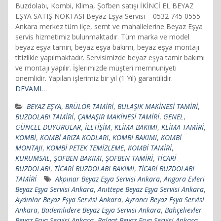
Buzdolabı, Kombi, Klima, Şofben satışı İKİNCİ EL BEYAZ
EŞYA SATIŞ NOKTASI Beyaz Eşya Servisi – 0532 745 0555
Ankara merkez tüm ilçe, semt ve mahallelerine Beyaz Eşya
servis hizmetimiz bulunmaktadır. Tüm marka ve model
beyaz eşya tamiri, beyaz eşya bakımı, beyaz eşya montajı
titizlikle yapılmaktadır. Servisimizde beyaz eşya tamir bakımı
ve montajı yapılır. İşlerimizde müşteri memnuniyeti
önemlidir. Yapılan işlerimiz bir yıl (1 Yıl) garantilidir.
DEVAMI…
BEYAZ EŞYA
,
BRÜLÖR TAMİRİ
,
BULAŞIK MAKİNESİ TAMİRİ
,
BUZDOLABI TAMİRİ
,
ÇAMAŞIR MAKİNESİ TAMİRİ
,
GENEL
,
GÜNCEL DUYURULAR
,
İLETİŞİM
,
KLİMA BAKIMI
,
KLİMA TAMİRİ
,
KOMBİ
,
KOMBİ ARIZA KODLARI
,
KOMBİ BAKIMI
,
KOMBİ
MONTAJI
,
KOMBİ PETEK TEMİZLEME
,
KOMBİ TAMİRİ
,
KURUMSAL
,
ŞOFBEN BAKIMI
,
ŞOFBEN TAMİRİ
,
TİCARİ
BUZDOLABI
,
TİCARİ BUZDOLABI BAKIMI
,
TİCARİ BUZDOLABI
TAMİRİ
Akpınar Beyaz Eşya Servisi Ankara
,
Angora Evleri
Beyaz Eşya Servisi Ankara
,
Anıttepe Beyaz Eşya Servisi Ankara
,
Aydınlar Beyaz Eşya Servisi Ankara
,
Ayrancı Beyaz Eşya Servisi
Ankara
,
Bademlidere Beyaz Eşya Servisi Ankara
,
Bahçelievler
Beyaz Eşya Servisi Ankara
,
Balgat Beyaz Eşya Servisi Ankara
,