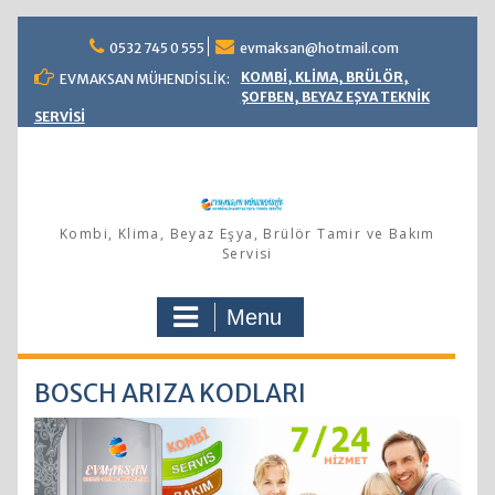
Skip
0532 745 0 555
evmaksan@hotmail.com
to
content
KOMBİ, KLİMA, BRÜLÖR,
EVMAKSAN MÜHENDİSLİK:
ŞOFBEN, BEYAZ EŞYA TEKNİK
SERVİSİ
Kombi, Klima, Beyaz Eşya, Brülör Tamir ve Bakım
Servisi
Menu
BOSCH ARIZA KODLARI