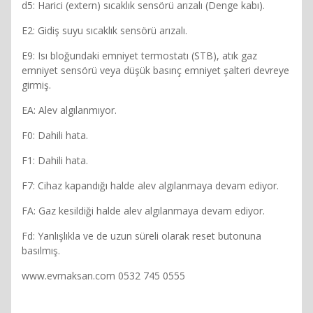
d5: Harici (extern) sıcaklık sensörü arızalı (Denge kabı).
E2: Gidiş suyu sıcaklık sensörü arızalı.
E9: Isı bloğundaki emniyet termostatı (STB), atık gaz
emniyet sensörü veya düşük basınç emniyet şalteri devreye
girmiş.
EA: Alev algılanmıyor.
F0: Dahili hata.
F1: Dahili hata.
F7: Cihaz kapandığı halde alev algılanmaya devam ediyor.
FA: Gaz kesildiği halde alev algılanmaya devam ediyor.
Fd: Yanlışlıkla ve de uzun süreli olarak reset butonuna
basılmış.
www.evmaksan.com 0532 745 0555