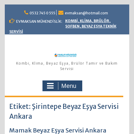
Skip
0532 745 0 555
evmaksan@hotmail.com
to
content
KOMBİ, KLİMA, BRÜLÖR,
EVMAKSAN MÜHENDİSLİK:
ŞOFBEN, BEYAZ EŞYA TEKNİK
SERVİSİ
Kombi, Klima, Beyaz Eşya, Brülör Tamir ve Bakım
Servisi
Menu
Etiket: Şirintepe Beyaz Eşya Servisi
Ankara
Mamak Beyaz Eşya Servisi Ankara