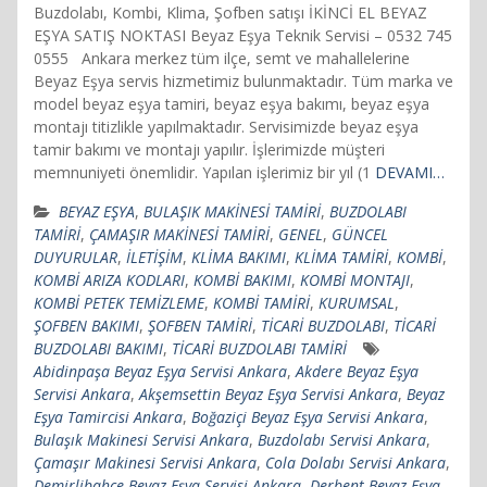
Buzdolabı, Kombi, Klima, Şofben satışı İKİNCİ EL BEYAZ
EŞYA SATIŞ NOKTASI Beyaz Eşya Teknik Servisi – 0532 745
0555 Ankara merkez tüm ilçe, semt ve mahallelerine
Beyaz Eşya servis hizmetimiz bulunmaktadır. Tüm marka ve
model beyaz eşya tamiri, beyaz eşya bakımı, beyaz eşya
montajı titizlikle yapılmaktadır. Servisimizde beyaz eşya
tamir bakımı ve montajı yapılır. İşlerimizde müşteri
memnuniyeti önemlidir. Yapılan işlerimiz bir yıl (1
DEVAMI…
BEYAZ EŞYA
,
BULAŞIK MAKİNESİ TAMİRİ
,
BUZDOLABI
TAMİRİ
,
ÇAMAŞIR MAKİNESİ TAMİRİ
,
GENEL
,
GÜNCEL
DUYURULAR
,
İLETİŞİM
,
KLİMA BAKIMI
,
KLİMA TAMİRİ
,
KOMBİ
,
KOMBİ ARIZA KODLARI
,
KOMBİ BAKIMI
,
KOMBİ MONTAJI
,
KOMBİ PETEK TEMİZLEME
,
KOMBİ TAMİRİ
,
KURUMSAL
,
ŞOFBEN BAKIMI
,
ŞOFBEN TAMİRİ
,
TİCARİ BUZDOLABI
,
TİCARİ
BUZDOLABI BAKIMI
,
TİCARİ BUZDOLABI TAMİRİ
Abidinpaşa Beyaz Eşya Servisi Ankara
,
Akdere Beyaz Eşya
Servisi Ankara
,
Akşemsettin Beyaz Eşya Servisi Ankara
,
Beyaz
Eşya Tamircisi Ankara
,
Boğaziçi Beyaz Eşya Servisi Ankara
,
Bulaşık Makinesi Servisi Ankara
,
Buzdolabı Servisi Ankara
,
Çamaşır Makinesi Servisi Ankara
,
Cola Dolabı Servisi Ankara
,
Demirlibahçe Beyaz Eşya Servisi Ankara
,
Derbent Beyaz Eşya