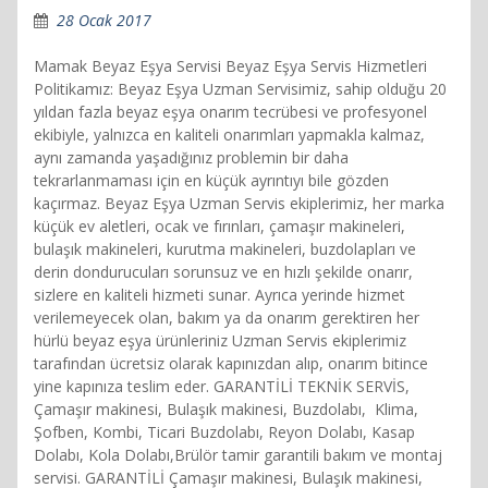
28 Ocak 2017
Mamak Beyaz Eşya Servisi Beyaz Eşya Servis Hizmetleri
Politikamız: Beyaz Eşya Uzman Servisimiz, sahip olduğu 20
yıldan fazla beyaz eşya onarım tecrübesi ve profesyonel
ekibiyle, yalnızca en kaliteli onarımları yapmakla kalmaz,
aynı zamanda yaşadığınız problemin bir daha
tekrarlanmaması için en küçük ayrıntıyı bile gözden
kaçırmaz. Beyaz Eşya Uzman Servis ekiplerimiz, her marka
küçük ev aletleri, ocak ve fırınları, çamaşır makineleri,
bulaşık makineleri, kurutma makineleri, buzdolapları ve
derin dondurucuları sorunsuz ve en hızlı şekilde onarır,
sizlere en kaliteli hizmeti sunar. Ayrıca yerinde hizmet
verilemeyecek olan, bakım ya da onarım gerektiren her
hürlü beyaz eşya ürünleriniz Uzman Servis ekiplerimiz
tarafından ücretsiz olarak kapınızdan alıp, onarım bitince
yine kapınıza teslim eder. GARANTİLİ TEKNİK SERVİS,
Çamaşır makinesi, Bulaşık makinesi, Buzdolabı, Klima,
Şofben, Kombi, Ticari Buzdolabı, Reyon Dolabı, Kasap
Dolabı, Kola Dolabı,Brülör tamir garantili bakım ve montaj
servisi. GARANTİLİ Çamaşır makinesi, Bulaşık makinesi,