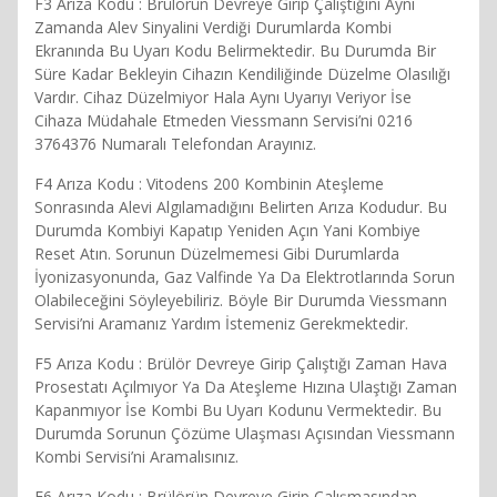
F3 Arıza Kodu : Brülörün Devreye Girip Çalıştığını Aynı
Zamanda Alev Sinyalini Verdiği Durumlarda Kombi
Ekranında Bu Uyarı Kodu Belirmektedir. Bu Durumda Bir
Süre Kadar Bekleyin Cihazın Kendiliğinde Düzelme Olasılığı
Vardır. Cihaz Düzelmiyor Hala Aynı Uyarıyı Veriyor İse
Cihaza Müdahale Etmeden Viessmann Servisi’ni 0216
3764376 Numaralı Telefondan Arayınız.
F4 Arıza Kodu : Vitodens 200 Kombinin Ateşleme
Sonrasında Alevi Algılamadığını Belirten Arıza Kodudur. Bu
Durumda Kombiyi Kapatıp Yeniden Açın Yani Kombiye
Reset Atın. Sorunun Düzelmemesi Gibi Durumlarda
İyonizasyonunda, Gaz Valfinde Ya Da Elektrotlarında Sorun
Olabileceğini Söyleyebiliriz. Böyle Bir Durumda Viessmann
Servisi’ni Aramanız Yardım İstemeniz Gerekmektedir.
F5 Arıza Kodu : Brülör Devreye Girip Çalıştığı Zaman Hava
Prosestatı Açılmıyor Ya Da Ateşleme Hızına Ulaştığı Zaman
Kapanmıyor İse Kombi Bu Uyarı Kodunu Vermektedir. Bu
Durumda Sorunun Çözüme Ulaşması Açısından Viessmann
Kombi Servisi’ni Aramalısınız.
F6 Arıza Kodu : Brülörün Devreye Girip Çalışmasından