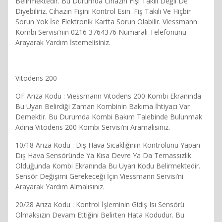
Belirmektedir. Bu Durumda Cihazın Fişi Takılı Değil De
Diyebiliriz. Cihazın Fişini Kontrol Esin. Fiş Takılı Ve Hiçbir
Sorun Yok İse Elektronik Kartta Sorun Olabilir. Viessmann
Kombi Servisi’nin 0216 3764376 Numaralı Telefonunu
Arayarak Yardım İstemelisiniz.
Vitodens 200
OF Arıza Kodu : Viessmann Vitodens 200 Kombi Ekranında
Bu Uyarı Belirdiği Zaman Kombinin Bakıma İhtiyacı Var
Demektir. Bu Durumda Kombi Bakım Talebinde Bulunmak
Adına Vitodens 200 Kombi Servisi’ni Aramalısınız.
10/18 Arıza Kodu : Dış Hava Sıcaklığının Kontrolünü Yapan
Dış Hava Sensöründe Ya Kısa Devre Ya Da Temassızlık
Olduğunda Kombi Ekranında Bu Uyarı Kodu Belirmektedir.
Sensör Değişimi Gerekeceği İçin Viessmann Servisi’ni
Arayarak Yardım Almalısınız.
20/28 Arıza Kodu : Kontrol İşleminin Gidiş Isı Sensörü
Olmaksızın Devam Ettiğini Belirten Hata Kodudur. Bu