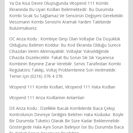
Ya Da Kısa Devre Oluştuğunda Vitopend 111 Kombi
Ekranında Bu Uyarı Kodları Belirmektedir. Bu Durumda
Kombi Sıcak Su Sağlamaz Ve Sensörün Değişimi Gerekebilir.
Viessmann Kombi Servisi’ni Aramalı Yardım Talebinde
Bulunmalısınız.
OC Arıza Kodu : Kombiye Girişi Olan Voltajlar Da Düşüklük
Olduğunu Belirten Koddur. Bu Kod Ekranda Olduğu Sürece
Cihazdan Verim Alınmayabilir. Voltajlar Yükseldiğinde
Cihazda Düzelecektir. Fakat Bu Sorun Sık Sık Yaşanırsa
Kombinin Beynine Zarar Verebilir. Servis Tarafından Kombi
Regülatörü Takılıp, Voltaj Problemlerine Son Verilmelidir.
Temin İçin (0216) 376 4 376
Vitopend 111 Kombi Kodlari, Vitopend 111 Hata Kodlari
Vitopend 111 Ariza Kodlarinin Anlamlari
OE Arıza Kodu : Özellikle Bacalı Kombilerde Baca Çekişi
Kontrolünün Devreye Girdiğini Belirten Hata Kodudur. Böyle
Bir Durumda Tüketici Olarak Bir Süre Kadar Beklenmelidir.
Göstergede Hala Aynı Sorun Beliriyor İse Bu Durumda Baca