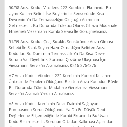
50/58 Arıza Kodu : Vitodens 222 Kombinin Ekranında Bu
Uyarı Kodları Belirdi İse Boylerin Isı Sensöründe Kısa
Devrenin Ya Da Temassızlığın Oluştuğu Anlamına
Gelmektedir. Bu Durumda Tüketici Olarak Cihaza Müdahale
Etmemeli Viessmann Kombi Servisi İle Görüşmelisiniz.
51/59 Arıza Kodu : Çıkış Sıcaklık Sensöründe Arıza Olması
Sebebi İle Sıcak Suyun Hazır Olmadığını Belirten Arıza
Kodudur. Bu Durumda Temassızlık Ya Da Kısa Devre
Sorunu Var Diyebiliriz. Sorunun Çözüme Ulaşması İçin
Viessmann Servisi’ni Aramalısınız. 0216 3764376
A7 Arıza Kodu : Vitodens 222 Kombinin Kontrol Kullanım
Ünitesinde Problem Olduğunu Belirten Arıza Kodudur. Böyle
Bir Durumda Tüketici Müdahale Gerekmez. Viessmann
Servisi’ni Aramalı Yardım Almalısınız.
A8 Arıza Kodu : Kombinin Devir Daimini Sağlayan
Pompasında Sorun Olduğunda Ya Da En Düşük Debi
Değerlerine Erişemediğinde Kombi Ekranında Bu Uyarı
Kodu Belirmektedir. Sorunun Ortadan Kalkması Açısından