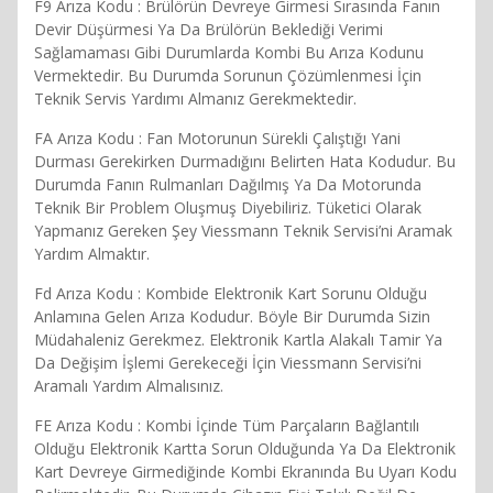
F9 Arıza Kodu : Brülörün Devreye Girmesi Sırasında Fanın
Devir Düşürmesi Ya Da Brülörün Beklediği Verimi
Sağlamaması Gibi Durumlarda Kombi Bu Arıza Kodunu
Vermektedir. Bu Durumda Sorunun Çözümlenmesi İçin
Teknik Servis Yardımı Almanız Gerekmektedir.
FA Arıza Kodu : Fan Motorunun Sürekli Çalıştığı Yani
Durması Gerekirken Durmadığını Belirten Hata Kodudur. Bu
Durumda Fanın Rulmanları Dağılmış Ya Da Motorunda
Teknik Bir Problem Oluşmuş Diyebiliriz. Tüketici Olarak
Yapmanız Gereken Şey Viessmann Teknik Servisi’ni Aramak
Yardım Almaktır.
Fd Arıza Kodu : Kombide Elektronik Kart Sorunu Olduğu
Anlamına Gelen Arıza Kodudur. Böyle Bir Durumda Sizin
Müdahaleniz Gerekmez. Elektronik Kartla Alakalı Tamir Ya
Da Değişim İşlemi Gerekeceği İçin Viessmann Servisi’ni
Aramalı Yardım Almalısınız.
FE Arıza Kodu : Kombi İçinde Tüm Parçaların Bağlantılı
Olduğu Elektronik Kartta Sorun Olduğunda Ya Da Elektronik
Kart Devreye Girmediğinde Kombi Ekranında Bu Uyarı Kodu