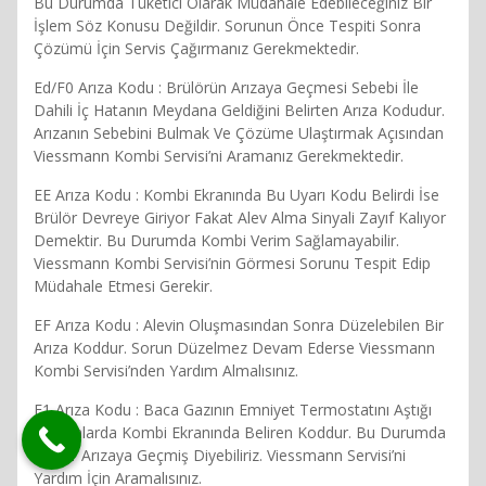
Bu Durumda Tüketici Olarak Müdahale Edebileceğiniz Bir
İşlem Söz Konusu Değildir. Sorunun Önce Tespiti Sonra
Çözümü İçin Servis Çağırmanız Gerekmektedir.
Ed/F0 Arıza Kodu : Brülörün Arızaya Geçmesi Sebebi İle
Dahili İç Hatanın Meydana Geldiğini Belirten Arıza Kodudur.
Arızanın Sebebini Bulmak Ve Çözüme Ulaştırmak Açısından
Viessmann Kombi Servisi’ni Aramanız Gerekmektedir.
EE Arıza Kodu : Kombi Ekranında Bu Uyarı Kodu Belirdi İse
Brülör Devreye Giriyor Fakat Alev Alma Sinyali Zayıf Kalıyor
Demektir. Bu Durumda Kombi Verim Sağlamayabilir.
Viessmann Kombi Servisi’nin Görmesi Sorunu Tespit Edip
Müdahale Etmesi Gerekir.
EF Arıza Kodu : Alevin Oluşmasından Sonra Düzelebilen Bir
Arıza Koddur. Sorun Düzelmez Devam Ederse Viessmann
Kombi Servisi’nden Yardım Almalısınız.
F1 Arıza Kodu : Baca Gazının Emniyet Termostatını Aştığı
Durumlarda Kombi Ekranında Beliren Koddur. Bu Durumda
Brülör Arızaya Geçmiş Diyebiliriz. Viessmann Servisi’ni
Yardım İçin Aramalısınız.