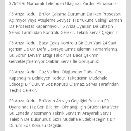
3764376 Numaralı Telefndan Ulaşmalı Yardım Almalısınız.
F5 Arıza Kodu : Brülör Çalışma Durumun Da İken Prosestat
Açılmıyor Veya Ateşleme Seviyesi Hız Yüküne Geldiği Zaman
Da Prosestat Kapanmıyor. F5 Arıza Uyarısın Da Cihazın
Servis Tarafından Kontrolü Gerekir. Teknik Servis Çağırınız.
F6 Arıza Kodu : Baca Çekiş Kontrolü Bir Gün Yani 24 Saat
İçerisin De On Defa Devreye Girme İşlemini Tamamlamış.
Bu Sorun Devam Ettiği Takdir De Baca Çekimini
Gerçekleştiremiyor Olabilir. Servis İle Görüşünüz.
F8 Arıza Kodu : Gaz Valfinin Olağandan Daha Geç
Kapandığını Belirleyen Koddur. Tüketicinin Müdahale
Edeceği Bir Durum Söz Konusu Olamaz. Servis Tarafından
Teşhis Gerekir.
F9 Arıza Kodu : Brülörün Arızaya Geçtiğini Belirten F9
Uyarısında Hız Geri Bildirimi Olmadığı İçin Brülör Hata Verir.
Bu Esnada Viessmann Teknik Servisi’ni Arayarak Servis
Talebin De Bulununuz. Sizin Müdahale Edebileceğiniz Bir
Durum Söz Konusu Değildir.