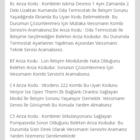
Bc Arıza Kodu : Kombinin Isıtma Devresi 1 Aynı Zamanda 2
Deki Uzaktan Kumanda Oda Termostatı İle İletişim Sorunu
Yaşadığında Ekranda Bu Uyarı Kodu Belirmektedir. Bu
Durumun Çözümlenmesi İçin Mutlaka Viessmann Kombi
Servisi’ni Aramalısınız.Be Arıza Kodu : Oda Termostatı İle
İletişime Geçilmediğini Belirten Arıza Kodudur. Bu Durumda
Termostat Ayarlarının Yapılması Açısından Viessmann
Teknik Servisi Aramalısınız.
Bf Arıza Kodu : Lon İletişim Modülünde Hata Olduğunu
Belirten Arıza Kodudur. Sorunun Çözümlenmesi İçin
Viessmann Kombi Servisi’ni Aramalısınız.
C4 Arıza Kodu : Vitodens 222 Kombi Bu Uyarı Kodunu
Veriyor İse Open Therm Ek Bağlantı Orantısı Sağlayan
Modül İle İletişim Sorunu Yaşanıyor Demektir. Viessmann
Servisi İle Görüşmeli Bu Konuda Yardım Almalısınız.
C5 Arıza Kodu : Kombinin Sirkülasyonunu Sağlayan
Pompasında Sorun Olduğunu Belirten Arıza Kodudur. Bu
Durumda Sizin Direk Olarak Viessmann Servisi’ni Aramanız
Yardım İstemeniz Gerekmektedir.