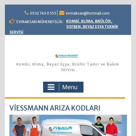
Skip
0532 745 0 555
evmaksan@hotmail.com
to
content
KOMBİ, KLİMA, BRÜLÖR,
EVMAKSAN MÜHENDİSLİK:
ŞOFBEN, BEYAZ EŞYA TEKNİK
SERVİSİ
Kombi, Klima, Beyaz Eşya, Brülör Tamir ve Bakım
Servisi
Menu
VİESSMANN ARIZA KODLARI