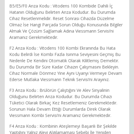
B5/E5/F0 Arıza Kodu : Vitodens 100 Kombide Dahili İç
Hatanın Olduğunu Belirten Arıza Kodudur. Bu Durumda
Cihaz Resetlenmelidir. Reset Sonrası Cihazda Düzelme
Olmaz İse Hangi Parçada Sorun Olduğu Konusunda Bilgiler
Almak Ve Çözüm Sağlamak Adına Viessmann Servisi’ni
Aramanız Gerekmektedir.
F2 Arıza Kodu : Vitodens 100 Kombi Ekranında Bu Hata
Kodu Belirdi İse Kombi Fazla Isınma Seviyesini Geçmiş Bu
Nedenle De Kendini Otomatik Olarak Kilitlemiş Demektir.
Bu Durumda Bir Süre Kadar Cihazın Çalışmasını Bekleyin.
Cihaz Normale Dönmez Yine Aynı Uyarıyı Vermeye Devam
Ederse Mutlaka Viessmann Teknik Servisi’ni Arayınız.
F3 Arıza Kodu : Brülörün Çalıştığını Ve Alev Sinyalinin
Olduğunu Belirten Arıza Kodudur. Bu Durumda Cihazı
Tüketici Olarak Birkaç Kez Resetlemeniz Gerekmektedir.
Sorunun Hala Devam Ettiği Durumlarda Direk Olarak
Viessmann Kombi Servisi’ni Aramanız Gerekmektedir.
F4 Arıza Kodu : Kombinin Ateşlemeyi Başarılı Bir Şekilde
Yaptığını Yalnız Alevi Algılamaması Sebebi İle Yeniden