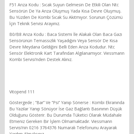
F51 Arıza Kodu : Sıcak Suyun Gelmesin De Etkili Olan Ntc
Sensörün De Ya Arıza Oluşmuş Yada Kısa Devre Oluşmuş.
Bu Yüzden De Kombi Sıcak Su Akıtmıyor. Sorunun Çözümü
İçin Teknik Servisi Arayınız.
B0/B8 Arıza Kodu : Baca Sistemi İle Alakalı Olan Baca Gazı
Sensörünün Temassızlık Yaşadığını Veya Sensör De Kısa
Devre Meydana Geldiğini Belli Eden Arıza Kodudur. Ntc
Sensör Elektronik Kart Tarafından Algılanamıyor. Viessmann
Kombi Servisi’nden Destek Alınız.
Vitopend 111
Göstergede ; ‘’Bar’’ Ve ‘’Psi’’ Yanıp Sönerse : Kombi Ekranında
Bu Yazılar Yanıp Sönüyor İse Gaz Bağlantı Basınının Düşük
Olduğunu Gösterir. Bu Durumda Tüketici Olarak Müdahale
Etmeniz Gereken Bir İşlem Olmamaktadır. Viessmann
Servisi’nin 0216 3764376 Numaralı Telefonunu Arayarak
Yardım Almalısınız.