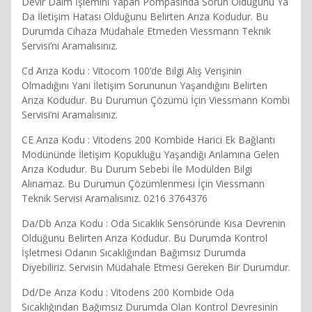
Devir Daim İşlemini Yapan Pompasında Sorun Olduğunu Ya
Da İletişim Hatası Olduğunu Belirten Arıza Kodudur. Bu
Durumda Cihaza Müdahale Etmeden Viessmann Teknik
Servisi’ni Aramalısınız.
Cd Arıza Kodu : Vitocom 100’de Bilgi Alış Verişinin
Olmadığını Yani İletişim Sorununun Yaşandığını Belirten
Arıza Kodudur. Bu Durumun Çözümü İçin Viessmann Kombi
Servisi’ni Aramalısınız.
CE Arıza Kodu : Vitodens 200 Kombide Harici Ek Bağlantı
Modününde İletişim Kopukluğu Yaşandığı Anlamına Gelen
Arıza Kodudur. Bu Durum Sebebi İle Modülden Bilgi
Alınamaz. Bu Durumun Çözümlenmesi İçin Viessmann
Teknik Servisi Aramalısınız. 0216 3764376
Da/Db Arıza Kodu : Oda Sıcaklık Sensöründe Kısa Devrenin
Olduğunu Belirten Arıza Kodudur. Bu Durumda Kontrol
İşletmesi Odanın Sıcaklığından Bağımsız Durumda
Diyebiliriz. Servisin Müdahale Etmesi Gereken Bir Durumdur.
Dd/De Arıza Kodu : Vitodens 200 Kombide Oda
Sıcaklığından Bağımsız Durumda Olan Kontrol Devresinin