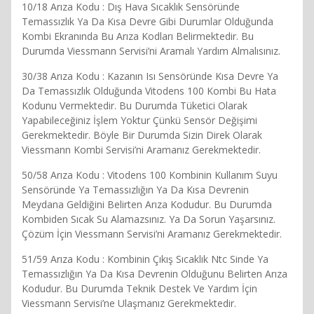
10/18 Arıza Kodu : Dış Hava Sıcaklık Sensöründe
Temassızlık Ya Da Kısa Devre Gibi Durumlar Olduğunda
Kombi Ekranında Bu Arıza Kodları Belirmektedir. Bu
Durumda Viessmann Servisi’ni Aramalı Yardım Almalısınız.
30/38 Arıza Kodu : Kazanın Isı Sensöründe Kısa Devre Ya
Da Temassızlık Olduğunda Vitodens 100 Kombi Bu Hata
Kodunu Vermektedir. Bu Durumda Tüketici Olarak
Yapabileceğiniz İşlem Yoktur Çünkü Sensör Değişimi
Gerekmektedir. Böyle Bir Durumda Sizin Direk Olarak
Viessmann Kombi Servisi’ni Aramanız Gerekmektedir.
50/58 Arıza Kodu : Vitodens 100 Kombinin Kullanım Suyu
Sensöründe Ya Temassızlığın Ya Da Kısa Devrenin
Meydana Geldiğini Belirten Arıza Kodudur. Bu Durumda
Kombiden Sıcak Su Alamazsınız. Ya Da Sorun Yaşarsınız.
Çözüm İçin Viessmann Servisi’ni Aramanız Gerekmektedir.
51/59 Arıza Kodu : Kombinin Çıkış Sıcaklık Ntc Sinde Ya
Temassızlığın Ya Da Kısa Devrenin Olduğunu Belirten Arıza
Kodudur. Bu Durumda Teknik Destek Ve Yardım İçin
Viessmann Servisi’ne Ulaşmanız Gerekmektedir.