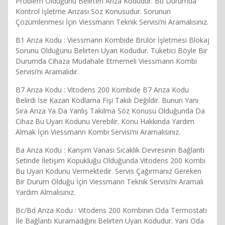
Problem Olduğunu Belirten Arıza Kodudur. Bu Durumda
Kontrol İşletme Arızası Söz Konusudur. Sorunun
Çözümlenmesi İçin Viessmann Teknik Servisi’ni Aramalısınız.
B1 Arıza Kodu : Viessmann Kombide Brülör İşletmesi Blokaj
Sorunu Olduğunu Belirten Uyarı Kodudur. Tüketici Böyle Bir
Durumda Cihaza Müdahale Etmemeli Viessmann Kombi
Servisi’ni Aramalıdır.
B7 Arıza Kodu : Vitodens 200 Kombide B7 Arıza Kodu
Belirdi İse Kazan Kodlama Fişi Takılı Değildir. Bunun Yanı
Sıra Arıza Ya Da Yanlış Takılma Söz Konusu Olduğunda Da
Cihaz Bu Uyarı Kodunu Verebilir. Konu Hakkında Yardım
Almak İçin Viessmann Kombi Servisi’ni Aramalısınız.
Ba Arıza Kodu : Karışım Vanası Sıcaklık Devresinin Bağlantı
Setinde İletişim Kopukluğu Olduğunda Vitodens 200 Kombi
Bu Uyarı Kodunu Vermektedir. Servis Çağırmanız Gereken
Bir Durum Olduğu İçin Viessmann Teknik Servisi’ni Aramalı
Yardım Almalısınız.
Bc/Bd Arıza Kodu : Vitodens 200 Kombinin Oda Termostatı
İle Bağlantı Kuramadığını Belirten Uyarı Kodudur. Yani Oda