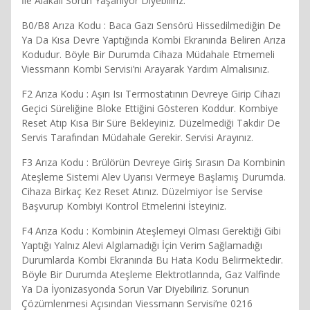
İle Alakalı Sorun Yaşanıyor Diyebiliriz.
B0/B8 Arıza Kodu : Baca Gazı Sensörü Hissedilmediğin De
Ya Da Kısa Devre Yaptığında Kombi Ekranında Beliren Arıza
Kodudur. Böyle Bir Durumda Cihaza Müdahale Etmemeli
Viessmann Kombi Servisi’ni Arayarak Yardım Almalısınız.
F2 Arıza Kodu : Aşırı Isı Termostatının Devreye Girip Cihazı
Geçici Süreliğine Bloke Ettiğini Gösteren Koddur. Kombiye
Reset Atıp Kısa Bir Süre Bekleyiniz. Düzelmediği Takdir De
Servis Tarafından Müdahale Gerekir. Servisi Arayınız.
F3 Arıza Kodu : Brülörün Devreye Giriş Sırasın Da Kombinin
Ateşleme Sistemi Alev Uyarısı Vermeye Başlamış Durumda.
Cihaza Birkaç Kez Reset Atınız. Düzelmiyor İse Servise
Başvurup Kombiyi Kontrol Etmelerini İsteyiniz.
F4 Arıza Kodu : Kombinin Ateşlemeyi Olması Gerektiği Gibi
Yaptığı Yalnız Alevi Algılamadığı İçin Verim Sağlamadığı
Durumlarda Kombi Ekranında Bu Hata Kodu Belirmektedir.
Böyle Bir Durumda Ateşleme Elektrotlarında, Gaz Valfinde
Ya Da İyonizasyonda Sorun Var Diyebiliriz. Sorunun
Çözümlenmesi Açısından Viessmann Servisi’ne 0216