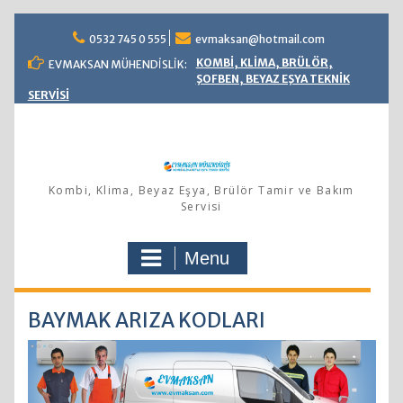
Skip
0532 745 0 555
evmaksan@hotmail.com
to
content
KOMBİ, KLİMA, BRÜLÖR,
EVMAKSAN MÜHENDİSLİK:
ŞOFBEN, BEYAZ EŞYA TEKNİK
SERVİSİ
Kombi, Klima, Beyaz Eşya, Brülör Tamir ve Bakım
Servisi
Menu
BAYMAK ARIZA KODLARI