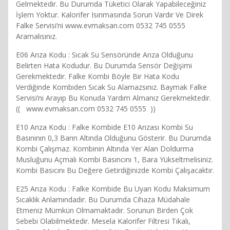
Gelmektedir. Bu Durumda Tüketici Olarak Yapabileceğiniz
İşlem Yoktur. Kalorifer Isınmasında Sorun Vardır Ve Direk
Falke Servisi’ni www.evmaksan.com 0532 745 0555
Aramalısınız.
E06 Arıza Kodu : Sıcak Su Sensöründe Arıza Olduğunu
Belirten Hata Kodudur. Bu Durumda Sensör Değişimi
Gerekmektedir. Falke Kombi Böyle Bir Hata Kodu
Verdiğinde Kombiden Sıcak Su Alamazsınız. Baymak Falke
Servisi’ni Arayıp Bu Konuda Yardım Almanız Gerekmektedir.
(( www.evmaksan.com 0532 745 0555 ))
E10 Arıza Kodu : Falke Kombide E10 Arızası Kombi Su
Basınının 0,3 Barın Altında Olduğunu Gösterir. Bu Durumda
Kombi Çalışmaz. Kombinin Altında Yer Alan Doldurma
Musluğunu Açmalı Kombi Basıncını 1, Bara Yükseltmelisiniz.
Kombi Basıcını Bu Değere Getirdiğinizde Kombi Çalışacaktır.
E25 Arıza Kodu : Falke Kombide Bu Uyarı Kodu Maksimum
Sıcaklık Anlamındadır. Bu Durumda Cihaza Müdahale
Etmeniz Mümkün Olmamaktadır. Sorunun Birden Çok
Sebebi Olabilmektedir. Mesela Kalorifer Filtresi Tıkalı,