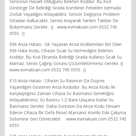
Sensorun Hasarlı Olduğunu Belirten Koddur. Bu Kod
Gösterge De Belirdiği Sırada Kombinin Petekleri Isıtmada
Zorluk Yaşadığını Anlayabiliriz. Sensör Değişirse Problem
Ortadan Kalkacaktır. Servisi Arayarak Yardım Talebin De
Bulunmanız Gerekir. (( www.evmaksan.com 0532 745
0555 ))
E06 Arıza Hatası : Sık Yaşanan Arıza Kodlarından Biri Olan
E06 Hata Kodu, Cihazın Sıcak Su Vermediğini Belirten
Koddur. Bu Kod Ekranda Belirdiği Sırada Kullanıcı Sıcak Su
Alamaz. Servis Çağırıp Sorunu Çözümlettirmeniz Gerekir. ((
www.evmaksan.com 0532 745 0555 ))
E10 Arıza Hatası : Cihazın Su Basıncın Da Düşme
Yaşandığını Gösteren Arıza Kodudur. Bu Arıza Kodu İle
Karşılaştığınız Zaman Cihaza Su Basmanız Gerektiğini
Anlayabilirsiniz. Su Basıncı 1,5 Bara Ulaşana Kadar Su
Basmanız Gerekir. Daha Sonrasın Da Arıza Kodu Devam
Ederse Cihaza Bir Defa Reset Atarsanız Kombi Eski Çalışma
Sistemine Geri Dönecektir. www.evmaksan.com 0532 745
0555