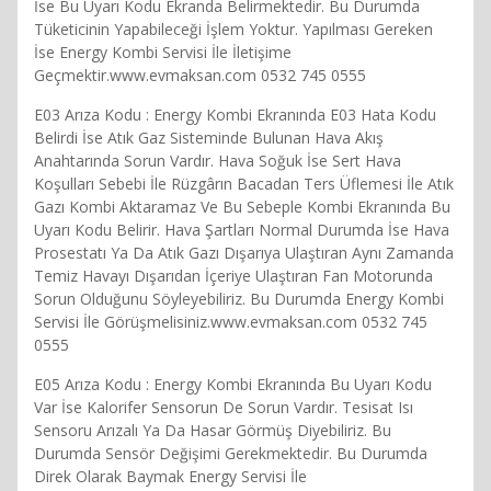
İse Bu Uyarı Kodu Ekranda Belirmektedir. Bu Durumda
Tüketicinin Yapabileceği İşlem Yoktur. Yapılması Gereken
İse Energy Kombi Servisi İle İletişime
Geçmektir.www.evmaksan.com 0532 745 0555
E03 Arıza Kodu : Energy Kombi Ekranında E03 Hata Kodu
Belirdi İse Atık Gaz Sisteminde Bulunan Hava Akış
Anahtarında Sorun Vardır. Hava Soğuk İse Sert Hava
Koşulları Sebebi İle Rüzgârın Bacadan Ters Üflemesi İle Atık
Gazı Kombi Aktaramaz Ve Bu Sebeple Kombi Ekranında Bu
Uyarı Kodu Belirir. Hava Şartları Normal Durumda İse Hava
Prosestatı Ya Da Atık Gazı Dışarıya Ulaştıran Aynı Zamanda
Temiz Havayı Dışarıdan İçeriye Ulaştıran Fan Motorunda
Sorun Olduğunu Söyleyebiliriz. Bu Durumda Energy Kombi
Servisi İle Görüşmelisiniz.www.evmaksan.com 0532 745
0555
E05 Arıza Kodu : Energy Kombi Ekranında Bu Uyarı Kodu
Var İse Kalorifer Sensorun De Sorun Vardır. Tesisat Isı
Sensoru Arızalı Ya Da Hasar Görmüş Diyebiliriz. Bu
Durumda Sensör Değişimi Gerekmektedir. Bu Durumda
Direk Olarak Baymak Energy Servisi İle