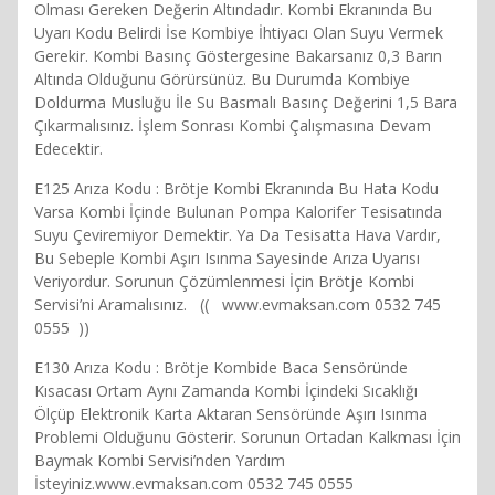
Olması Gereken Değerin Altındadır. Kombi Ekranında Bu
Uyarı Kodu Belirdi İse Kombiye İhtiyacı Olan Suyu Vermek
Gerekir. Kombi Basınç Göstergesine Bakarsanız 0,3 Barın
Altında Olduğunu Görürsünüz. Bu Durumda Kombiye
Doldurma Musluğu İle Su Basmalı Basınç Değerini 1,5 Bara
Çıkarmalısınız. İşlem Sonrası Kombi Çalışmasına Devam
Edecektir.
E125 Arıza Kodu : Brötje Kombi Ekranında Bu Hata Kodu
Varsa Kombi İçinde Bulunan Pompa Kalorifer Tesisatında
Suyu Çeviremiyor Demektir. Ya Da Tesisatta Hava Vardır,
Bu Sebeple Kombi Aşırı Isınma Sayesinde Arıza Uyarısı
Veriyordur. Sorunun Çözümlenmesi İçin Brötje Kombi
Servisi’ni Aramalısınız. (( www.evmaksan.com 0532 745
0555 ))
E130 Arıza Kodu : Brötje Kombide Baca Sensöründe
Kısacası Ortam Aynı Zamanda Kombi İçindeki Sıcaklığı
Ölçüp Elektronik Karta Aktaran Sensöründe Aşırı Isınma
Problemi Olduğunu Gösterir. Sorunun Ortadan Kalkması İçin
Baymak Kombi Servisi’nden Yardım
İsteyiniz.www.evmaksan.com 0532 745 0555