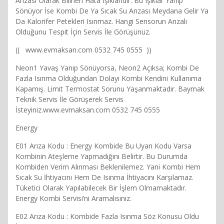
Arızası Olarak Bilinen Hata Işıklarıdır. Bu Işıklar Yanıp
Sönüyor İse Kombi De Ya Sıcak Su Arızası Meydana Gelir Ya
Da Kalorifer Petekleri Isınmaz. Hangi Sensorun Arızalı
Olduğunu Tespit İçin Servis İle Görüşünüz.
(( www.evmaksan.com 0532 745 0555 ))
Neon1 Yavaş Yanıp Sönüyorsa, Neon2 Açıksa; Kombi De
Fazla Isınma Olduğundan Dolayı Kombi Kendini Kullanıma
Kapamış. Limit Termostat Sorunu Yaşanmaktadır. Baymak
Teknik Servis İle Görüşerek Servis
İsteyiniz.www.evmaksan.com 0532 745 0555
Energy
E01 Arıza Kodu : Energy Kombide Bu Uyarı Kodu Varsa
Kombinin Ateşleme Yapmadığını Belirtir. Bu Durumda
Kombiden Verim Alınması Beklenilemez. Yani Kombi Hem
Sıcak Su İhtiyacını Hem De Isınma İhtiyacını Karşılamaz.
Tüketici Olarak Yapılabilecek Bir İşlem Olmamaktadır.
Energy Kombi Servisi’ni Aramalısınız.
E02 Arıza Kodu : Kombide Fazla Isınma Söz Konusu Oldu