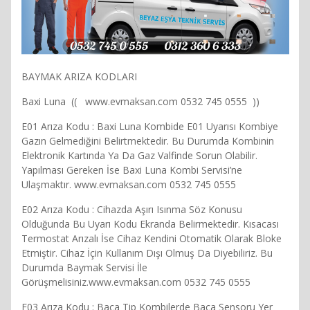
BAYMAK ARIZA KODLARI
Baxi Luna (( www.evmaksan.com 0532 745 0555 ))
E01 Arıza Kodu : Baxi Luna Kombide E01 Uyarısı Kombiye
Gazın Gelmediğini Belirtmektedir. Bu Durumda Kombinin
Elektronik Kartında Ya Da Gaz Valfinde Sorun Olabilir.
Yapılması Gereken İse Baxi Luna Kombi Servisi’ne
Ulaşmaktır. www.evmaksan.com 0532 745 0555
E02 Arıza Kodu : Cihazda Aşırı Isınma Söz Konusu
Olduğunda Bu Uyarı Kodu Ekranda Belirmektedir. Kısacası
Termostat Arızalı İse Cihaz Kendini Otomatik Olarak Bloke
Etmiştir. Cihaz İçin Kullanım Dışı Olmuş Da Diyebiliriz. Bu
Durumda Baymak Servisi İle
Görüşmelisiniz.www.evmaksan.com 0532 745 0555
E03 Arıza Kodu : Baca Tip Kombilerde Baca Sensoru Yer