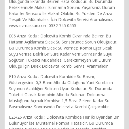
Olduğunda Ekranda Beliren Hata Kodudur. Bu Durumda
Peteklerinizle Alakalı Isınmama Sorunu Yaşarsınız. Durum
Kalorifer Sensoru İle Alakalı Olabilir. Bu Yüzden De Arıza
Tespiti Ve Müdahalesi İçin Dolcevita Servisi Aramalısınız.
www.evmaksan.com 0532 745 0555
E06 Arıza Kodu : Dolcevita Kombi Ekranında Beliren Bu
Hatanın Açıklaması Sıcak Su Sensöründe Sorun Olduğudur.
Bu Durumda Kombi Sıcak Su Vermez. Kombi Eğer Sıcak
Suyu Verirse Belirli Bir Süre Kadar Verir Sonrasında Suyu
Soğutur. Tüketici Müdahalesi Gerektirmeyen Bir Durum
Olduğu İçin Direk Dolcevita Kombi Servisi Aranmalıdır.
E10 Arıza Kodu : Dolcevita Kombide Su Basınç
Göstergesinin 0,3 Barın Altında Olduğunu Yani Kombinin
Suyunun Azaldığını Belirten Uyarı Kodudur. Bu Durumda
Tüketici Olarak Kombinin Altında Bulunan Doldurma
Musluğunu Açmalı Kombiye 1,5 Bara Gelene Kadar Su
Basmalısınız. Sonrasında Dolcevita Kombi Çalışacaktır.
E25/26 Arıza Kodu : Dolcevita Kombide Her İki Uyarıdan Biri
Bulunuyor İse Muhtemel Pompa Hatasıdır. Bu Durumda