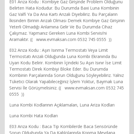
E01 Arıza Kodu : Kombiye Gaz Girişinde Problem Olduğunu
Belirten Hata Kodudur. Bu Durumda Baxi Luna Kombinin
Gaz Valfi Ya Da Ana Kartı Arızalı Diyebiliriz. Bu Parçaların
İkisinden Birinin Arızalı Olması Demek Kombiye Gaz Girişinin
Yeterli Olmadığı Anlamına Gelir Ve Bu Durumda Cihaz
Çalışmaz. Yapmanız Gereken Luna Kombi Servisi’ni
Aramaktır. (( www.evmaksan.com 0532 745 0555 ))
E02 Arıza Kodu : Aşırı Isınma Termostatı Veya Limit
Termostatı Arızalı Olduğunda Luna Kombi Ekranında Bu
Uyarı Kodu Belirir. Kombinin İçindeki Su Aşırı Isınır İse Limit
Termostatı Direk Kombiyi Bloke Eder. Bu Durumda
Kombinin Parçalarında Sorun Olduğunu Söyleyebiliriz. Yalnız
Tüketici Olarak Yapabileceğiniz İşlem Yoktur, Baymak Luna
Servisi İle Görüşmelisiniz. (( www.evmaksan.com 0532 745
0555 ))
Luna Kombi Kodlarının Açıklamaları, Luna Ariza Kodları
Luna Kombi Hata Kodları
E03 Arıza Kodu : Baca Tip Kombilerde Baca Sensöründe
Sorun Olduğunda Ya Da Kablolarında Kopma Meydana