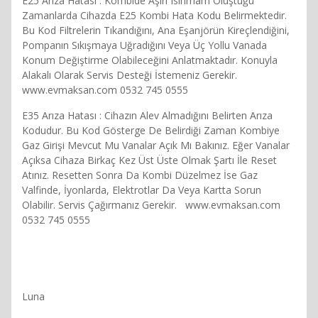
E25 Arıza Hatası : Kombide Aşırı Isınmam Oluştuğu
Zamanlarda Cihazda E25 Kombi Hata Kodu Belirmektedir.
Bu Kod Filtrelerin Tıkandığını, Ana Eşanjörün Kireçlendiğini,
Pompanın Sıkışmaya Uğradığını Veya Üç Yollu Vanada
Konum Değiştirme Olabileceğini Anlatmaktadır. Konuyla
Alakalı Olarak Servis Desteği İstemeniz Gerekir.
www.evmaksan.com 0532 745 0555
E35 Arıza Hatası : Cihazın Alev Almadığını Belirten Arıza
Kodudur. Bu Kod Gösterge De Belirdiği Zaman Kombiye
Gaz Girişi Mevcut Mu Vanalar Açık Mı Bakınız. Eğer Vanalar
Açıksa Cihaza Birkaç Kez Üst Üste Olmak Şartı İle Reset
Atınız. Resetten Sonra Da Kombi Düzelmez İse Gaz
Valfinde, İyonlarda, Elektrotlar Da Veya Kartta Sorun
Olabilir. Servis Çağırmanız Gerekir. www.evmaksan.com
0532 745 0555
Luna