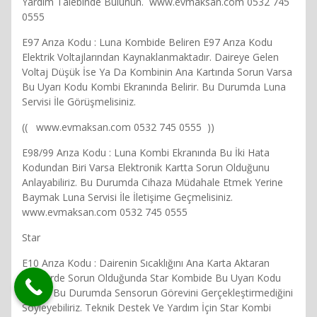
Yardım Talebinde Bulunun. www.evmaksan.com 0532 745
0555
E97 Arıza Kodu : Luna Kombide Beliren E97 Arıza Kodu
Elektrik Voltajlarından Kaynaklanmaktadır. Daireye Gelen
Voltaj Düşük İse Ya Da Kombinin Ana Kartında Sorun Varsa
Bu Uyarı Kodu Kombi Ekranında Belirir. Bu Durumda Luna
Servisi İle Görüşmelisiniz.
(( www.evmaksan.com 0532 745 0555 ))
E98/99 Arıza Kodu : Luna Kombi Ekranında Bu İki Hata
Kodundan Biri Varsa Elektronik Kartta Sorun Olduğunu
Anlayabiliriz. Bu Durumda Cihaza Müdahale Etmek Yerine
Baymak Luna Servisi İle İletişime Geçmelisiniz.
www.evmaksan.com 0532 745 0555
Star
E10 Arıza Kodu : Dairenin Sıcaklığını Ana Karta Aktaran
Sensörde Sorun Olduğunda Star Kombide Bu Uyarı Kodu
Belirir. Bu Durumda Sensorun Görevini Gerçekleştirmediğini
Söyleyebiliriz. Teknik Destek Ve Yardım İçin Star Kombi