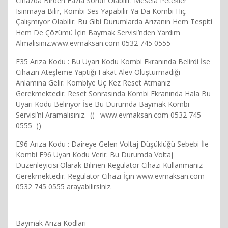
Cihazda Birden Fazla Sorun Olabilir. Mesela Petekler
Isınmaya Bilir, Kombi Ses Yapabilir Ya Da Kombi Hiç
Çalışmıyor Olabilir. Bu Gibi Durumlarda Arızanın Hem Tespiti
Hem De Çözümü İçin Baymak Servisi’nden Yardım
Almalısınız.www.evmaksan.com 0532 745 0555
E35 Arıza Kodu : Bu Uyarı Kodu Kombi Ekranında Belirdi İse
Cihazın Ateşleme Yaptığı Fakat Alev Oluşturmadığı
Anlamına Gelir. Kombiye Üç Kez Reset Atmanız
Gerekmektedir. Reset Sonrasında Kombi Ekranında Hala Bu
Uyarı Kodu Beliriyor İse Bu Durumda Baymak Kombi
Servisi’ni Aramalısınız. (( www.evmaksan.com 0532 745
0555 ))
E96 Arıza Kodu : Daireye Gelen Voltaj Düşüklüğü Sebebi İle
Kombi E96 Uyarı Kodu Verir. Bu Durumda Voltaj
Düzenleyicisi Olarak Bilinen Regülatör Cihazı Kullanmanız
Gerekmektedir. Regülatör Cihazı İçin www.evmaksan.com
0532 745 0555 arayabilirsiniz.
Baymak Arıza Kodları