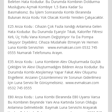
Belirten Hata Kodudur. Bu Durumda Kombinin Doldurma
Musluğunu Açmalı Kombiye 1,5 Bara Kadar Su
Basmalısınız. Bu İşlem Sonrasında Kombi Ekranında
Bulunan Arıza Kodu Yok Olacak Kombi Yeniden Çalışacaktır.
E25 Arıza Kodu : Cihazın Çok Fazla Isındığı Anlamına Gelen
Hata Kodudur. Bu Durumda Eşanjör Tıkalı, Kalorifer Filtresi
Kirli, Üç Yollu Vana Konum Değiştiriyor Ya Da Pompa
Sıkışıyor Diyebiliriz. Cihaza Müdahale Etmeyin Ve Hemen
Luna Kombi Servisi’nin www.evmaksan.com 0532 745
0555 Numaralı Telefonunu Arayın.
E35 Arıza Kodu : Luna Kombinin Alev Oluşturmada Güçlük
Çektiğini Ve Alevi Oluşturmadığını Bildiren Arıza Kodudur. Bu
Durumda Kombi Ateşlemeyi Yapar Fakat Alev Oluşumu
Engellenir. Arızanın Çözümlenmesi Ve Sorunun Giderilmesi
İçin Luna Servisi İle Görüşmelisiniz. www.evmaksan.com
0532 745 0555
E80 Arıza Kodu : Luna Kombi Ekranında E80 Uyarısı Varsa
Bu Kombinin Beyninde Yani Ana Kartında Sorun Olduğu
Anlamına Gelmektedir. Baymak Luna Servisi’ni Arayarak