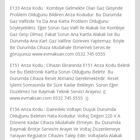
E133 Arıza Kodu : Kombiye Gelmekte Olan Gaz Girişinde
Problem Olduğunu Bildiren Arıza Kodudur. Bu Durumda
Gaz Valfinde Ya Da Ana Karta Problem Olduğunu
Söyleyebiliriz. Eğer Sorun Gaz Valfi İle Alakalı İse Kombiye
Gaz Girişi Olmaz. Fakat Sorun Ana Kartla Alakalı İse Bu
Durumda Ana Kart Gaz Valfine Görevini Yaptırmaz. Böyle
Bir Durumda Cihaza Müdahale Etmemeli Servis ile
görüşünüz www.evmaksan.com 0532 745 0555
E151 Arıza Kodu : Cihazın Ekranında E151 Arıza Kodu Belirdi
İse Bu Elektronik Kartta Sorun Olduğunu Belirtir. Bu
Durumda Cihaza Reset Atmanız Gerekmektedir. Reset
İşlemi Sonrasında Bir Süre Kadar Bekleyin. Sorun Eğer
Düzelmez İse Baymak Teknik Servis’i Arayınız. ((
www.evmaksan.com 0532 745 0555 ))
E156 Arıza Kodu : Dairedeki Voltajın Düşük Durumda
Olduğunu Belirten Hata Kodudur. Voltaj Değeri 220 V A
Dönene Kadar Cihaza Müdahale Etmeyin. Bu Durumda
Baymak Brötje Servisi’ni Arayın Ve Voltaj Düzenlemeye
Yarayan Regülatör Cihazını Talep Edin. Voltajlarla Alakalı