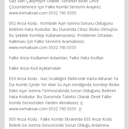
Gaz Valfi Çalışmıyor Olabilir. Sorunun Biran Önce
Çözümlenmesi İçin Falke Kombi Servisi’ni Arayınız.
www.evmaksan.com 0532 745 0555
E02 Arıza Kodu : Kombide Aşırı Isınma Sorunu Olduğunu
Belirten Hata Kodudur. Bu Durumda Cihaz Bloke Olmuştur.
Bu Şekilde Kombiyi Kullanamazsınız. Problemin Ortadan
Kalkması İçin Falke Servisi’ni Aramalısınız.
www.evmaksan.com 0532 745 0555
Falke Ariza Kodlarının Anlamları, Falke Hata Kodları
Falke Ariza Kod Açıklamaları
E03 Arıza Kodu : Gaz Sıcaklığını Elektronik Karta Aktaran Ya
Da Kombi İçinde Yer Alan Su Aşırı Isındığında Kombiyi Bloke
Eden Aşırı Isınma Termostatında Sorun Olduğunu Belirten
Hata Kodudur. Bu Durumda Tüketici Olarak Direk Falke
Kombi Servisi’nden Yardım Almalısınız. ((
www.evmaksan.com 0532 745 0555 ))
E05 Arıza Kodu : Falke Kombi Ekranında E05 Arıza Kodu
Belirdi İse Isınma Sensöründe Sorun Olduğu Anlamına