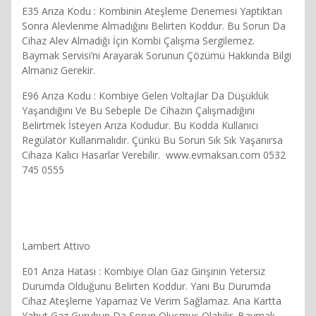
E35 Arıza Kodu : Kombinin Ateşleme Denemesi Yaptıktan
Sonra Alevlenme Almadığını Belirten Koddur. Bu Sorun Da
Cihaz Alev Almadığı İçin Kombi Çalışma Sergilemez.
Baymak Servisi’ni Arayarak Sorunun Çözümü Hakkında Bilgi
Almanız Gerekir.
E96 Arıza Kodu : Kombiye Gelen Voltajlar Da Düşüklük
Yaşandığını Ve Bu Sebeple De Cihazın Çalışmadığını
Belirtmek İsteyen Arıza Kodudur. Bu Kodda Kullanıcı
Regülatör Kullanmalıdır. Çünkü Bu Sorun Sık Sık Yaşanırsa
Cihaza Kalıcı Hasarlar Verebilir. www.evmaksan.com 0532
745 0555
Lambert Attivo
E01 Arıza Hatası : Kombiye Olan Gaz Girişinin Yetersiz
Durumda Olduğunu Belirten Koddur. Yani Bu Durumda
Cihaz Ateşleme Yapamaz Ve Verim Sağlamaz. Ana Kartta
Yahut Gaz Gurubun Da Sorun Oluşmuş Olabilir. Baymak