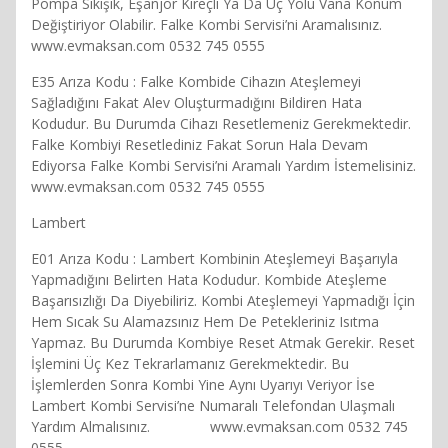
Pompa Sıkışık, Eşanjör Kireçli Ya Da Üç Yolu Vana Konum
Değiştiriyor Olabilir. Falke Kombi Servisi’ni Aramalısınız.
www.evmaksan.com 0532 745 0555
E35 Arıza Kodu : Falke Kombide Cihazın Ateşlemeyi
Sağladığını Fakat Alev Oluşturmadığını Bildiren Hata
Kodudur. Bu Durumda Cihazı Resetlemeniz Gerekmektedir.
Falke Kombiyi Resetlediniz Fakat Sorun Hala Devam
Ediyorsa Falke Kombi Servisi’ni Aramalı Yardım İstemelisiniz.
www.evmaksan.com 0532 745 0555
Lambert
E01 Arıza Kodu : Lambert Kombinin Ateşlemeyi Başarıyla
Yapmadığını Belirten Hata Kodudur. Kombide Ateşleme
Başarısızlığı Da Diyebiliriz. Kombi Ateşlemeyi Yapmadığı İçin
Hem Sıcak Su Alamazsınız Hem De Petekleriniz Isıtma
Yapmaz. Bu Durumda Kombiye Reset Atmak Gerekir. Reset
İşlemini Üç Kez Tekrarlamanız Gerekmektedir. Bu
İşlemlerden Sonra Kombi Yine Aynı Uyarıyı Veriyor İse
Lambert Kombi Servisi’ne Numaralı Telefondan Ulaşmalı
Yardım Almalısınız. www.evmaksan.com 0532 745
0555