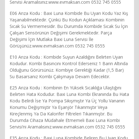
Servisi Aramalısınız.www.evmaksan.com 0532 745 0555
E06 Arıza Kodu : Baxi Luna Kombide Bu Uyarı Kodu Yaz Kış
Yaşanabilmektedir. Çünkü Bu Kodun Açıklaması Kombinin
Sıcak Su Vermemesidir. Bu Durumda Kombide Sıcak Su İçin
Çalışan Sensörünün Değişimi Gerekmektedir. Parça
Değişimi İçin Mutlaka Baxi Luna Servisi İle
Görüşünüz.www.evmaksan.com 0532 745 0555
E10 Arıza Kodu : Kombide Suyun Azaldığını Belirten Uyarı
Kodudur. Kombi Basıncını Kontrol Ederseniz 1 Barın Altında
Olduğunu Görürsünüz. Kombiye Gerektiği Kadar (1,5 Bar)
Su Basarsanız Kombi Çalışmaya Devam Edecektir.
E25 Arıza Kodu : Kombinin En Yüksek Sıcaklığa Ulaştığını
Belirten Hata Kodudur. Baxi Luna Kombi Ekranında Bu Hata
Kodu Belirdi İse Ya Pompa Sıkışmıştır Ya Üç Yollu Vananın
Konumu Değişmiştir Ya Eşanjör Tıkanmıştır Veya
Kireçlenmiş Ya Da Kalorifer Filtreleri Tıkanmıştır. Bu
Durumda Cihaza Müdahale Etmemeli Baxi Luna Kombi
Servisi’ni Aramalısınız.www.evmaksan.com 0532 745 0555
E35 Arıza Kodu : Baxi Luna Kombide Beliren Bu Uyarı Kodu