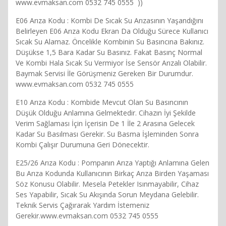
www.evmaksan.com 0532 745 0555 ))
E06 Arıza Kodu : Kombi De Sıcak Su Arızasının Yaşandığını
Belirleyen E06 Arıza Kodu Ekran Da Olduğu Sürece Kullanıcı
Sıcak Su Alamaz. Öncelikle Kombinin Su Basıncına Bakınız.
Düşükse 1,5 Bara Kadar Su Basınız. Fakat Basınç Normal
Ve Kombi Hala Sıcak Su Vermiyor İse Sensör Arızalı Olabilir.
Baymak Servisi İle Görüşmeniz Gereken Bir Durumdur.
www.evmaksan.com 0532 745 0555
E10 Arıza Kodu : Kombide Mevcut Olan Su Basıncının
Düşük Olduğu Anlamına Gelmektedir. Cihazın İyi Şekilde
Verim Sağlaması İçin İçerisin De 1 İle 2 Arasına Gelecek
Kadar Su Basılması Gerekir. Su Basma İşleminden Sonra
Kombi Çalışır Durumuna Geri Dönecektir.
E25/26 Arıza Kodu : Pompanın Arıza Yaptığı Anlamına Gelen
Bu Arıza Kodunda Kullanıcının Birkaç Arıza Birden Yaşaması
Söz Konusu Olabilir. Mesela Petekler Isınmayabilir, Cihaz
Ses Yapabilir, Sıcak Su Akışında Sorun Meydana Gelebilir.
Teknik Servis Çağırarak Yardım İstemeniz
Gerekir.www.evmaksan.com 0532 745 0555