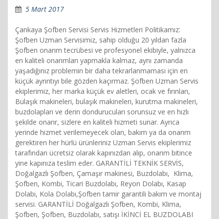
5 Mart 2017
Çankaya Şofben Servisi Servis Hizmetleri Politikamız:
Şofben Uzman Servisimiz, sahip olduğu 20 yıldan fazla
Şofben onarım tecrübesi ve profesyonel ekibiyle, yalnızca
en kaliteli onarımları yapmakla kalmaz, aynı zamanda
yaşadığınız problemin bir daha tekrarlanmaması için en
küçük ayrıntıyı bile gözden kaçırmaz. Şofben Uzman Servis
ekiplerimiz, her marka küçük ev aletleri, ocak ve fırınları,
Bulaşık makineleri, bulaşık makineleri, kurutma makineleri,
buzdolapları ve derin dondurucuları sorunsuz ve en hızlı
şekilde onarır, sizlere en kaliteli hizmeti sunar. Ayrıca
yerinde hizmet verilemeyecek olan, bakım ya da onarım
gerektiren her hürlü ürünleriniz Uzman Servis ekiplerimiz
tarafından ücretsiz olarak kapınızdan alıp, onarım bitince
yine kapınıza teslim eder. GARANTİLİ TEKNİK SERVİS,
Doğalgazlı Şofben, Çamaşır makinesi, Buzdolabı, Klima,
Şofben, Kombi, Ticari Buzdolabı, Reyon Dolabı, Kasap
Dolabı, Kola Dolabı,Şofben tamir garantili bakım ve montaj
servisi. GARANTİLİ Doğalgazlı Şofben, Kombi, Klima,
Şofben, Şofben, Buzdolabı, satışı İKİNCİ EL BUZDOLABI