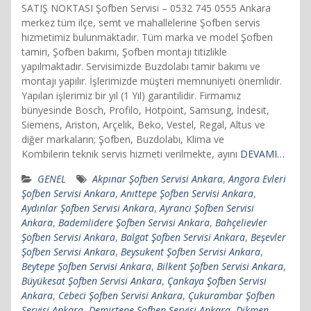
SATIŞ NOKTASI Şofben Servisi – 0532 745 0555 Ankara
merkez tüm ilçe, semt ve mahallelerine Şofben servis
hizmetimiz bulunmaktadır. Tüm marka ve model Şofben
tamiri, Şofben bakımı, Şofben montajı titizlikle
yapılmaktadır. Servisimizde Buzdolabı tamir bakımı ve
montajı yapılır. İşlerimizde müşteri memnuniyeti önemlidir.
Yapılan işlerimiz bir yıl (1 Yıl) garantilidir. Firmamız
bünyesinde Bosch, Profilo, Hotpoint, Samsung, İndesit,
Siemens, Ariston, Arçelik, Beko, Vestel, Regal, Altus ve
diğer markaların; Şofben, Buzdolabı, Klima ve
Kombilerin teknik servis hizmeti verilmekte, ayını
DEVAMI…
GENEL
Akpınar Şofben Servisi Ankara
,
Angora Evleri
Şofben Servisi Ankara
,
Anıttepe Şofben Servisi Ankara
,
Aydınlar Şofben Servisi Ankara
,
Ayrancı Şofben Servisi
Ankara
,
Bademlidere Şofben Servisi Ankara
,
Bahçelievler
Şofben Servisi Ankara
,
Balgat Şofben Servisi Ankara
,
Beşevler
Şofben Servisi Ankara
,
Beysukent Şofben Servisi Ankara
,
Beytepe Şofben Servisi Ankara
,
Bilkent Şofben Servisi Ankara
,
Büyükesat Şofben Servisi Ankara
,
Çankaya Şofben Servisi
Ankara
,
Cebeci Şofben Servisi Ankara
,
Çukurambar Şofben
Servisi Ankara
,
Demirtepe Şofben Servisi Ankara
,
Dikmen