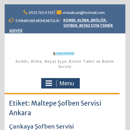
Skip
0532 745 0 555
evmaksan@hotmail.com
to
content
KOMBİ, KLİMA, BRÜLÖR,
EVMAKSAN MÜHENDİSLİK:
ŞOFBEN, BEYAZ EŞYA TEKNİK
SERVİSİ
Kombi, Klima, Beyaz Eşya, Brülör Tamir ve Bakım
Servisi
Menu
Etiket: Maltepe Şofben Servisi
Ankara
Çankaya Şofben Servisi